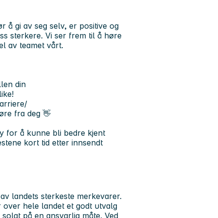
 gi av seg selv, er positive og
ss sterkere. Vi ser frem til å høre
l av teamet vårt.
llen din
ike!
arriere/
øre fra deg 👋
y for å kunne bli bedre kjent
stene kort tid etter innsendt
av landets sterkeste merkevarer.
over hele landet et godt utvalg
og solgt på en ansvarlig måte. Ved