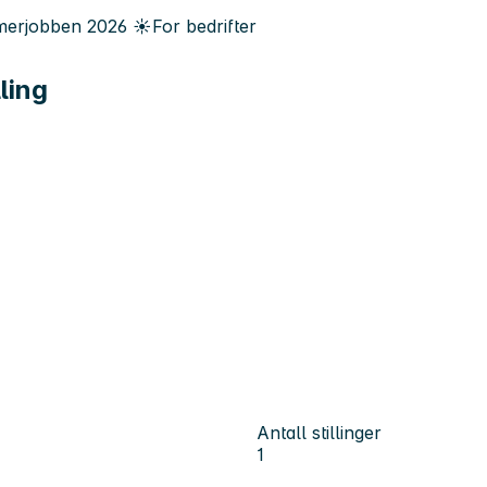
erjobben
2026
☀️
For bedrifter
ling
Antall stillinger
1