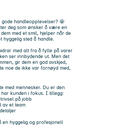
ape gode handleopplevelser?
🤩
etter deg som ønsker å være en
 dem med et smil, hjelper når de
et hyggelig sted å handle.
drar med alt fra å fylle på varer
tikken ser innbydende ut. Men det
mmen, gir dem en god avskjed,
bytte noe de ikke var fornøyd med,
møte med mennesker. Du er den
 har kunden i fokus. I tillegg:
trivsel på jobb
l av et team
detaljer
 en hyggelig og profesjonell