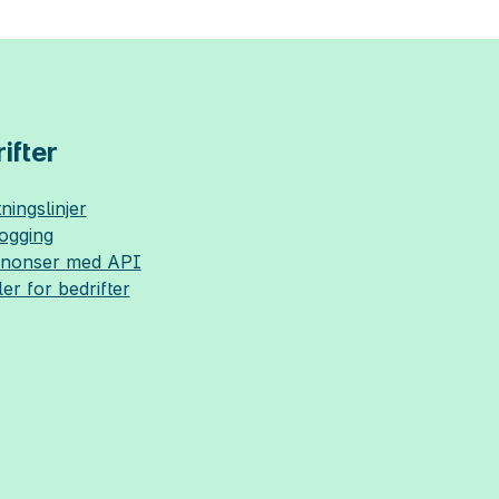
ifter
ningslinjer
logging
nnonser med API
ler for bedrifter