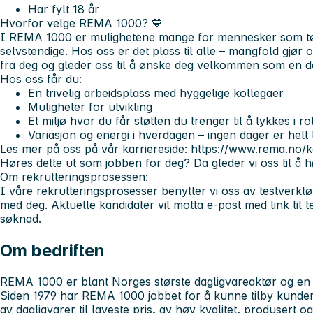
Har fylt 18 år
Hvorfor velge REMA 1000?
💙
I REMA 1000 er mulighetene mange for mennesker som tør å
selvstendige. Hos oss er det plass til alle – mangfold gjør o
fra deg og gleder oss til å ønske deg velkommen som en de
Hos oss får du:
En trivelig arbeidsplass med hyggelige kollegaer
Muligheter for utvikling
Et miljø hvor du får støtten du trenger til å lykkes i ro
Variasjon og energi i hverdagen – ingen dager er helt l
Les mer på oss på vår karriereside: https://www.rema.no/k
Høres dette ut som jobben for deg? Da gleder vi oss til å h
Om rekrutteringsprosessen:
I våre rekrutteringsprosesser benytter vi oss av testverktø
med deg. Aktuelle kandidater vil motta e-post med link til te
søknad.
Om bedriften
REMA 1000 er blant Norges største dagligvareaktør og en 
Siden 1979 har REMA 1000 jobbet for å kunne tilby kunder 
av dagligvarer til laveste pris, av høy kvalitet, produsert 