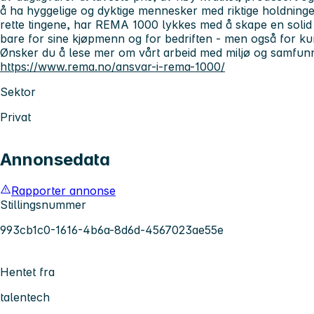
å ha hyggelige og dyktige mennesker med riktige holdning
rette tingene, har REMA 1000 lykkes med å skape en soli
bare for sine kjøpmenn og for bedriften - men også for k
Ønsker du å lese mer om vårt arbeid med miljø og samfun
https://www.rema.no/ansvar-i-rema-1000/
Sektor
Privat
Annonsedata
Rapporter annonse
Stillingsnummer
993cb1c0-1616-4b6a-8d6d-4567023ae55e
Hentet fra
talentech