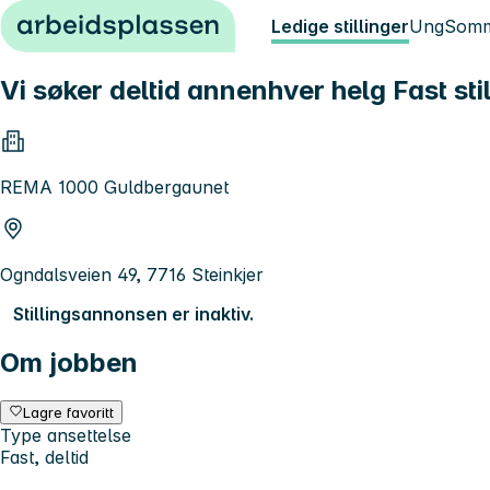
Hopp til innhold
Ledige stillinger
Ung
Somm
Vi søker deltid annenhver helg Fast stil
REMA 1000 Guldbergaunet
Ogndalsveien 49, 7716 Steinkjer
Stillingsannonsen er inaktiv.
Om jobben
Lagre favoritt
Type ansettelse
Fast, deltid