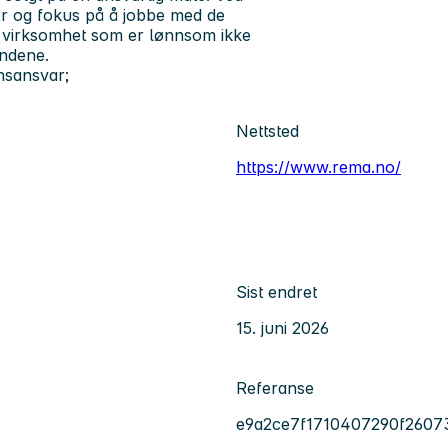
er og fokus på å jobbe med de
d virksomhet som er lønnsom ikke
undene.
nsansvar;
Nettsted
https://www.rema.no/
Sist endret
15. juni 2026
Referanse
e9a2ce7f1710407290f26073