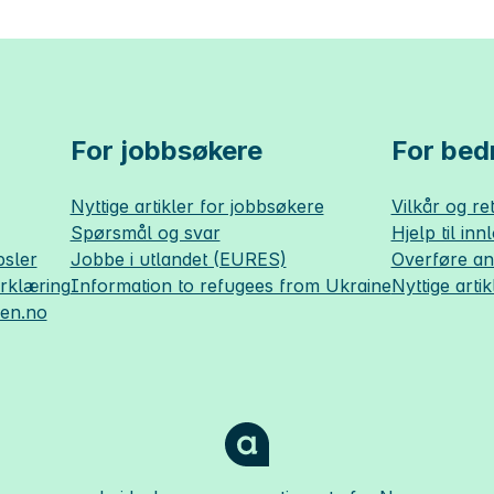
For jobbsøkere
For bedr
Nyttige artikler for jobbsøkere
Vilkår og ret
Spørsmål og svar
Hjelp til inn
sler
Jobbe i utlandet (EURES)
Overføre a
erklæring
Information to refugees from Ukraine
Nyttige artik
sen.no