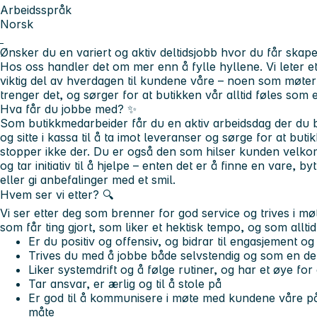
Arbeidsspråk
Norsk
Ønsker du en variert og aktiv deltidsjobb hvor du får sk
Hos oss handler det om mer enn å fylle hyllene. Vi leter 
viktig del av hverdagen til kundene våre – noen som møter
trenger det, og sørger for at butikken vår alltid føles som 
Hva får du jobbe med?
✨
Som butikkmedarbeider får du en aktiv arbeidsdag der du bi
og sitte i kassa til å ta imot leveranser og sørge for at bu
stopper ikke der. Du er også den som hilser kunden velko
og tar initiativ til å hjelpe – enten det er å finne en vare, 
eller gi anbefalinger med et smil.
Hvem ser vi etter? 🔍
Vi ser etter deg som brenner for god service og trives i 
som får ting gjort, som liker et hektisk tempo, og som alltid
Er du positiv og offensiv, og bidrar til engasjement og 
Trives du med å jobbe både selvstendig og som en de
Liker systemdrift og å følge rutiner, og har et øye for 
Tar ansvar, er ærlig og til å stole på
Er god til å kommunisere i møte med kundene våre på
måte