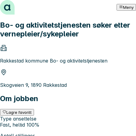
Hopp til innhold
Meny
Bo- og aktivitetstjenesten søker etter
vernepleier/sykepleier
Rakkestad kommune Bo- og aktivitetstjenesten
Skogveien 9, 1890 Rakkestad
Om jobben
Lagre favoritt
Type ansettelse
Fast, heltid 100%
Antall stillinger