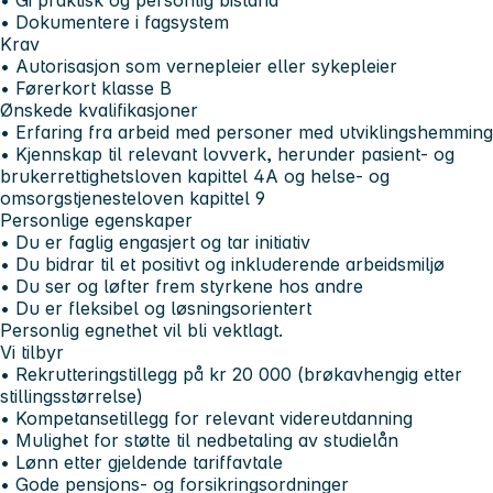
• Dokumentere i fagsystem
Krav
• Autorisasjon som vernepleier eller sykepleier
• Førerkort klasse B
Ønskede kvalifikasjoner
• Erfaring fra arbeid med personer med utviklingshemming
• Kjennskap til relevant lovverk, herunder pasient- og
brukerrettighetsloven kapittel 4A og helse- og
omsorgstjenesteloven kapittel 9
Personlige egenskaper
• Du er faglig engasjert og tar initiativ
• Du bidrar til et positivt og inkluderende arbeidsmiljø
• Du ser og løfter frem styrkene hos andre
• Du er fleksibel og løsningsorientert
Personlig egnethet vil bli vektlagt.
Vi tilbyr
• Rekrutteringstillegg på kr 20 000 (brøkavhengig etter
stillingsstørrelse)
• Kompetansetillegg for relevant videreutdanning
• Mulighet for støtte til nedbetaling av studielån
• Lønn etter gjeldende tariffavtale
• Gode pensjons- og forsikringsordninger