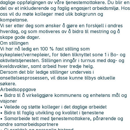
daglige oppfølgingen av våre tjenestemottakere. Du blir en
del av et inkluderende og faglig engasjert arbeidsmiljø. Hos
oss vil du møte kolleger med ulik bakgrunn og
kompetanse.
Vi ser etter deg som ønsker å gjøre en forskjell i andres
hverdag, og som motiveres av å bidra til mestring og å
skape gode dager.
Om stillingen
Vi har nå ledig en 100 % fast stilling som
sykepleier/vernepleier, for tiden tilknyttet sone 1 i Bo- og
aktivitetstjenesten. Stillingen inngår i turnus med dag- og
kveldsvakter, samt arbeid hver tredje helg.
Dersom det blir ledige stillinger underveis i
ansettelsesprosessen, vil disse kunne tilbys aktuelle
søkere.
Arbeidsoppgave
• Bidra til å virkeliggjøre kommunens og enhetens mål og
visjoner
• Veilede og støtte kolleger i det daglige arbeidet
• Bidra til faglig utvikling og kvalitet i tjenestene
• Samarbeide tett med tjenestemottakere, pårørende og
andre samarbeidspartnere
• Gi praktisk og personlig bistand