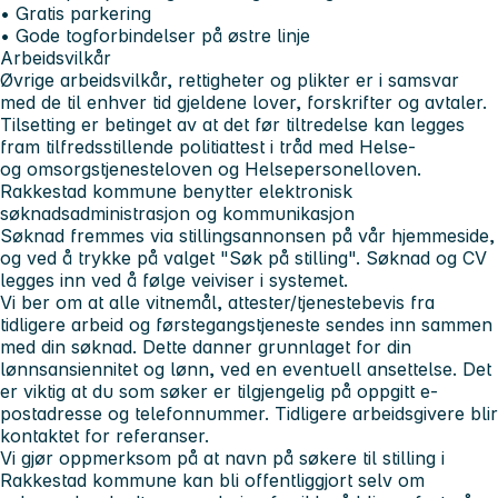
• Gratis parkering
• Gode togforbindelser på østre linje
Arbeidsvilkår
Øvrige arbeidsvilkår, rettigheter og plikter er i samsvar
med de til enhver tid gjeldene lover, forskrifter og avtaler.
Tilsetting er betinget av at det før tiltredelse kan legges
fram tilfredsstillende politiattest i tråd med Helse-
og omsorgstjenesteloven og Helsepersonelloven.
Rakkestad kommune benytter elektronisk
søknadsadministrasjon og kommunikasjon
Søknad fremmes via stillingsannonsen på vår hjemmeside,
og ved å trykke på valget "Søk på stilling". Søknad og CV
legges inn ved å følge veiviser i systemet.
Vi ber om at alle vitnemål, attester/tjenestebevis fra
tidligere arbeid og førstegangstjeneste sendes inn sammen
med din søknad. Dette danner grunnlaget for din
lønnsansiennitet og lønn, ved en eventuell ansettelse. Det
er viktig at du som søker er tilgjengelig på oppgitt e-
postadresse og telefonnummer. Tidligere arbeidsgivere blir
kontaktet for referanser.
Vi gjør oppmerksom på at navn på søkere til stilling i
Rakkestad kommune kan bli offentliggjort selv om