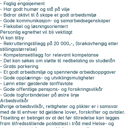
- Faglig engasjement
- Har godt humør og stå på vilje
- Bidrar aktivt til å skape et godt arbeidsmiljø
- Gode kommunikasjon- og samarbeidsegenskaper
- Fleksibel og løsningsorientert
Personlig egnethet vil bli vektlagt
Vi kan tilby
- Rekrutteringstillegg på 20 000,-, (brøkavhengig etter
stillingsstørrelse)
- Kompetansetillegg for relevant kompetanse
- Det kan søkes om støtte til nedbetaling av studielån
- Gratis parkering
- Et godt arbeidsmiljø og spennende arbeidsoppgaver
- Gode opplærings- og utviklingsmuligheter
- Lønn etter gjeldende tariffavtale
- Gode offentlige pensjons- og forsikringsvilkår
- Gode togforbindelser på østre linje
Arbeidsvilkår
Øvrige arbeidsvilkår, rettigheter og plikter er i samsvar
med de til enhver tid gjeldene lover, forskrifter og avtaler.
Tilsetting er betinget av at det før tiltredelse kan legges
fram tilfredsstillende politiattest i tråd med Helse- og