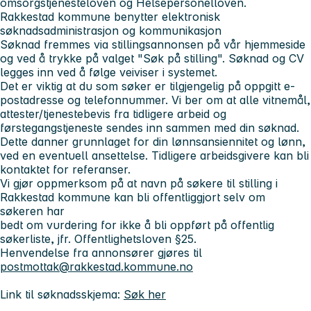
omsorgstjenesteloven og Helsepersonelloven.
Rakkestad kommune benytter elektronisk
søknadsadministrasjon og kommunikasjon
Søknad fremmes via stillingsannonsen på vår hjemmeside
og ved å trykke på valget "Søk på stilling". Søknad og CV
legges inn ved å følge veiviser i systemet.
Det er viktig at du som søker er tilgjengelig på oppgitt e-
postadresse og telefonnummer. Vi ber om at alle vitnemål,
attester/tjenestebevis fra tidligere arbeid og
førstegangstjeneste sendes inn sammen med din søknad.
Dette danner grunnlaget for din lønnsansiennitet og lønn,
ved en eventuell ansettelse. Tidligere arbeidsgivere kan bli
kontaktet for referanser.
Vi gjør oppmerksom på at navn på søkere til stilling i
Rakkestad kommune kan bli offentliggjort selv om
søkeren har
bedt om vurdering for ikke å bli oppført på offentlig
søkerliste, jfr. Offentlighetsloven §25.
Henvendelse fra annonsører gjøres til
postmottak@rakkestad.kommune.no
Link til søknadsskjema:
Søk her