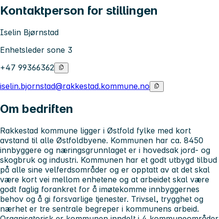
Kontaktperson for stillingen
Iselin Bjørnstad
Enhetsleder sone 3
+47 99366362
iselin.bjornstad@rakkestad.kommune.no
Om bedriften
Rakkestad kommune ligger i Østfold fylke med kort
avstand til alle Østfoldbyene. Kommunen har ca. 8450
innbyggere og næringsgrunnlaget er i hovedsak jord- og
skogbruk og industri. Kommunen har et godt utbygd tilbud
på alle sine velferdsområder og er opptatt av at det skal
være kort vei mellom enhetene og at arbeidet skal være
godt faglig forankret for å imøtekomme innbyggernes
behov og å gi forsvarlige tjenester. Trivsel, trygghet og
nærhet er tre sentrale begreper i kommunens arbeid.
Organisatorisk er kommunen inndelt i 4 kommuneområder