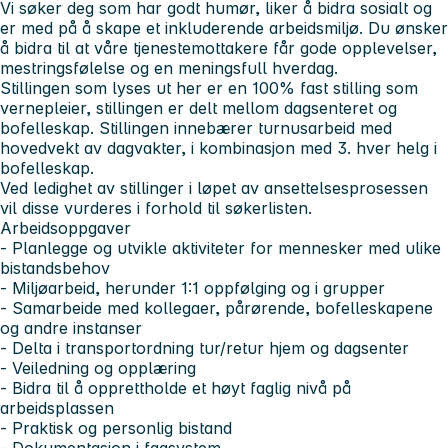
Vi søker deg som har godt humør, liker å bidra sosialt og
er med på å skape et inkluderende arbeidsmiljø. Du ønsker
å bidra til at våre tjenestemottakere får gode opplevelser,
mestringsfølelse og en meningsfull hverdag.
Stillingen som lyses ut her er en 100% fast stilling som
vernepleier, stillingen er delt mellom dagsenteret og
bofelleskap. Stillingen innebærer turnusarbeid med
hovedvekt av dagvakter, i kombinasjon med 3. hver helg i
bofelleskap.
Ved ledighet av stillinger i løpet av ansettelsesprosessen
vil disse vurderes i forhold til søkerlisten.
Arbeidsoppgaver
- Planlegge og utvikle aktiviteter for mennesker med ulike
bistandsbehov
- Miljøarbeid, herunder 1:1 oppfølging og i grupper
- Samarbeide med kollegaer, pårørende, bofelleskapene
og andre instanser
- Delta i transportordning tur/retur hjem og dagsenter
- Veiledning og opplæring
- Bidra til å opprettholde et høyt faglig nivå på
arbeidsplassen
- Praktisk og personlig bistand
- Dokumentasjon i fagsystem