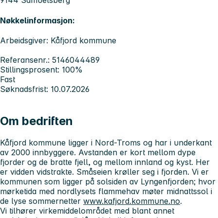
9144 Samuelsberg
Nøkkelinformasjon:
Arbeidsgiver: Kåfjord kommune
Referansenr.: 5146044489
Stillingsprosent: 100%
Fast
Søknadsfrist: 10.07.2026
Om bedriften
Kåfjord kommune ligger i Nord-Troms og har i underkant
av 2000 innbyggere. Avstanden er kort mellom dype
fjorder og de bratte fjell, og mellom innland og kyst. Her
er vidden vidstrakte. Småseien krøller seg i fjorden. Vi er
kommunen som ligger på solsiden av Lyngenfjorden; hvor
mørketida med nordlysets flammehav møter midnattssol i
de lyse sommernetter
www.kafjord.kommune.no
.
Vi tilhører virkemiddelområdet med blant annet