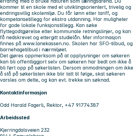
erfaring med å bruke naturen som læringsarena. Du
kommer til en skole med et utviklingsorientert, trivelig og
endringsvillig skolemiljø. Du får lønn etter tariff, og
kompetansetillegg for ekstra utdanning. Har muligheter
for gode lokale funksjonstillegg. Kan søke
flyttegodtgjørelse etter kommunale retningslinjer, og kan
få nedskrevet og ettergitt studielån. Mer informasjon
finnes på www.lanekassen.no. Skolen har SFO-tilbud, og
barnehagetilbud i nærmiljøet.
Det gjøres oppmerksom på at opplysninger om søkeren
kan bli offentliggjort selv om søkeren har bedt om ikke å
bli ført opp på søkerlisten. Dersom anmodningen om ikke
å stå på søkerlisten ikke blir tatt til følge, skal søkeren
varsles om dette, og kan evt. trekke sin søknad.
Kontaktinformasjon
Odd Harald Fagerli, Rektor, +47 91774387
Arbeidssted
Kjerringdalsveien 232