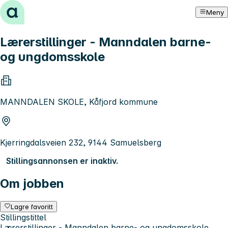
Hopp til innhold
Meny
Lærerstillinger - Manndalen barne-
og ungdomsskole
MANNDALEN SKOLE, Kåfjord kommune
Kjerringdalsveien 232, 9144 Samuelsberg
Stillingsannonsen er inaktiv.
Om jobben
Lagre favoritt
Stillingstittel
Lærerstillinger - Manndalen barne- og ungdomsskole