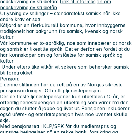
nedskrivning av studielån:
Link til informasjon om
nedskrivning av studielån
Utlysning av stillinger – standardtekst samisk når ikke
andre krav er satt
Kåfjord er en flerkulturell kommune, hvor innbyggerne
tradisjonelt har bakgrunn fra samisk, kvensk og norsk
kultur.
Vår kommune er to-språklig, noe som innebærer at norsk
og samisk er likestilte språk. Det er derfor en fordel at du
har kunnskaper om og forståelse for samisk språk og
kultur.
Under ellers like vilkår vil søkere som behersker samisk
bli foretrukket.
Pensjon:
I denne stillingen har du rett på en av Norges sikreste
pensjonsordninger: Offentlig tjenestepensjon.
Der de fleste tjenestepensjoner kun utbetales i 10 år, er
offentlig tjenestepensjon en utbetaling som varer fra den
dagen du slutter å jobbe og livet ut. Pensjonen inkluderer
også uføre- og etterlattepensjon hvis noe uventet skulle
skje.
Med pensjonsrett i KLP/SPK får du medlemspris og
gunstige betingelser på en rekke bank, forsikring og