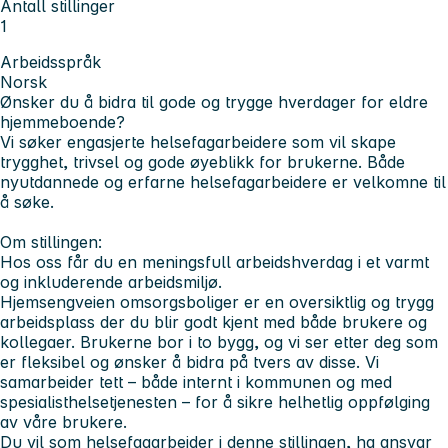
Antall stillinger
1
Arbeidsspråk
Norsk
Ønsker du å bidra til gode og trygge hverdager for eldre
hjemmeboende?
Vi søker engasjerte helsefagarbeidere som vil skape
trygghet, trivsel og gode øyeblikk for brukerne. Både
nyutdannede og erfarne helsefagarbeidere er velkomne til
å søke.
Om stillingen:
Hos oss får du en meningsfull arbeidshverdag i et varmt
og inkluderende arbeidsmiljø.
Hjemsengveien omsorgsboliger er en oversiktlig og trygg
arbeidsplass der du blir godt kjent med både brukere og
kollegaer. Brukerne bor i to bygg, og vi ser etter deg som
er fleksibel og ønsker å bidra på tvers av disse. Vi
samarbeider tett – både internt i kommunen og med
spesialisthelsetjenesten – for å sikre helhetlig oppfølging
av våre brukere.
Du vil som helsefagarbeider i denne stillingen, ha ansvar