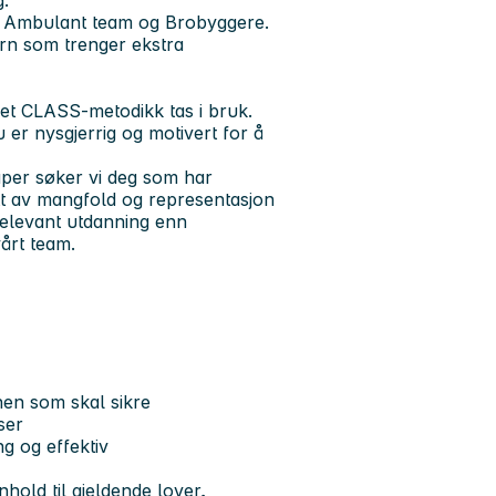
g.
om Ambulant team og Brobyggere.
arn som trenger ekstra
net CLASS-metodikk tas i bruk.
 er nysgjerrig og motivert for å
kaper søker vi deg som har
tatt av mangfold og representasjon
relevant utdanning enn
årt team.
onen som skal sikre
ser
ng og effektiv
hold til gjeldende lover,