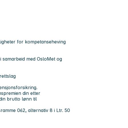
ligheter for kompetanseheving
r i samarbeid med OsloMet og
ettslag
ensjonsforsikring.
spremien din etter
in brutto lønn til
amme 062, alternativ 8 i Ltr. 50