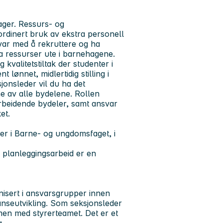
ger. Ressurs- og
rdinert bruk av ekstra personell
var med å rekruttere og ha
a ressurser ute i barnehagene.
valitetstiltak der studenter i
lønnet, midlertidig stilling i
jonsleder vil du ha det
 av alle bydelene. Rollen
rbeidende bydeler, samt ansvar
et.
ger i Barne- og ungdomsfaget, i
g planleggingsarbeid er en
nisert i ansvarsgrupper innen
anseutvikling. Som seksjonsleder
mmen med styrerteamet. Det er et