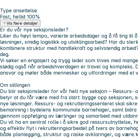
Type ansettelse
Fast, heltid 100%
Vis flere detaljer
Er du vår nye seksjonsleder?
Liker du høyt tempo, varierte arbeidsdager og å få ting til
løsninger, smidig logistikk og utviklingsarbeid? Har du st
kombinere struktur med handlekraft og selvstendig arbeid?
deg.
Vi søker en engasjert og trygg leder som trives med mange
stødig også når arbeidshverdagen er travel og kompleks. Du
ansvar og møter både mennesker og utfordringer med et va
Om stillingen
Du blir seksjonsleder for vår helt nye seksjon – Ressurs- o
betyr at du får være med fra start: bygge opp seksjonen, s
nye løsninger. Ressurs- og rekrutteringssenteret skal sikre
bemanning i bydelens kommunale barnehager, samt bidra til
gjennom oppfølging av lærlinger og samarbeid med utdanni
Du vil ha en sentral rolle i å sikre god ressursutnyttelse,
og effektiv flyt i rekrutteringsarbeidet på tvers av barneh
både planlegging, struktur og raske avklaringer, og være k