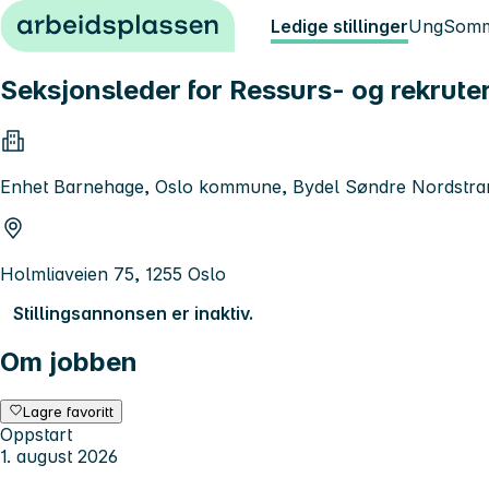
Hopp til innhold
Ledige stillinger
Ung
Somm
Seksjonsleder for Ressurs- og rekrute
Enhet Barnehage, Oslo kommune, Bydel Søndre Nordstra
Holmliaveien 75, 1255 Oslo
Stillingsannonsen er inaktiv.
Om jobben
Lagre favoritt
Oppstart
1. august 2026