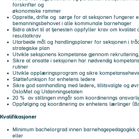
forskrifter og
økonomiske rammer
Opprette, drifte og sørge for at seksjonen fungerer e
bemanningsbehovet i alle kommunale barnehager
Bidra aktivt til at tjenesten oppfyller krav om kvalitet 
resultatkrav
Utarbeide mål og handlingsplaner for seksjonen i tr
strategiske plan
Utvikle seksjonens kompetanse gjennom rekruttering,
Sikre at ansatte i seksjonen har nødvendig kompetan
rutiner
Utvikle opplæringsprogram og sikre kompetansehevi
Støttefunksjon for enhetens ledere
Sikre god samhandling med ledere, tillitsvalgte og ø
OsloMet og Utdanningsetaten
20 % av stillingen inngår som koordinerings ansvarli
Oppfølging og koordinering av enhetens lærlinger (
Kvalifikasjoner
Minimum bachelorgrad innen barnehagepedagogikk og/
eller