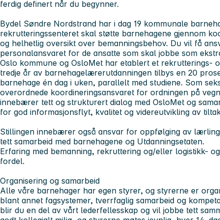
ferdig definert når du begynner.
Bydel Søndre Nordstrand har i dag 19 kommunale barneha
rekrutteringssenteret skal støtte barnehagene gjennom koo
og helhetlig oversikt over bemanningsbehov. Du vil få ans
personalansvaret for de ansatte som skal jobbe som ekstr
Oslo kommune og OsloMet har etablert et rekrutterings- og k
tredje år av barnehagelærerutdanningen tilbys en 20 prosent 
barnehage én dag i uken, parallelt med studiene. Som seks
overordnede koordineringsansvaret for ordningen på vegne
innebærer tett og strukturert dialog med OsloMet og sama
for god informasjonsflyt, kvalitet og videreutvikling av tiltak
Stillingen innebærer også ansvar for oppfølging av lærlin
tett samarbeid med barnehagene og Utdanningsetaten.
Erfaring med bemanning, rekruttering og/eller logistikk- o
fordel.
Organisering og samarbeid
Alle våre barnehager har egen styrer, og styrerne er orga
blant annet fagsystemer, tverrfaglig samarbeid og kompet
blir du en del av vårt lederfellesskap og vil jobbe tett sa