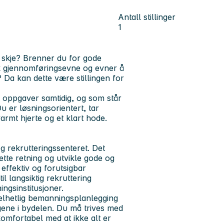
Antall stillinger
1
 å skje? Brenner du for gode
erk gjennomføringsevne og evner å
 Da kan dette være stillingen for
 oppgaver samtidig, og som står
 er løsningsorientert, tar
rmt hjerte og et klart hode.
g rekrutteringssenteret. Det
ette retning og utvikle gode og
 effektiv og forutsigbar
 langsiktig rekruttering
ngsinstitusjoner.
 helhetlig bemanningsplanlegging
agene i bydelen. Du må trives med
omfortabel med at ikke alt er