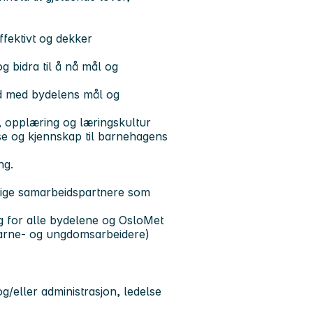
ffektivt og dekker
og bidra til å nå mål og
åd med bydelens mål og
 opplæring og læringskultur
se og kjennskap til barnehagens
ng.
vrige samarbeidspartnere som
g for alle bydelene og OsloMet
Barne- og ungdomsarbeidere)
eller administrasjon, ledelse