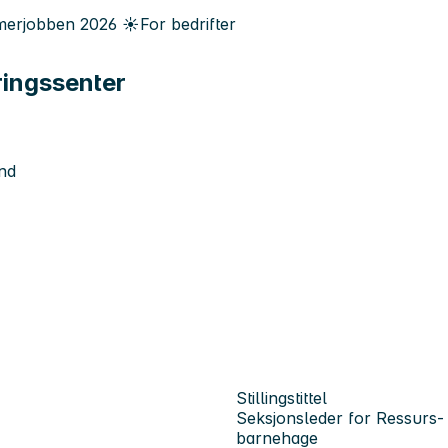
erjobben
2026
☀️
For bedrifter
ringssenter
nd
Stillingstittel
Seksjonsleder for Ressurs-
barnehage