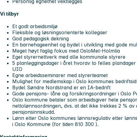
Personlig egnethet vektlegges
Vi tilbyr
Et godt arbeidsmiljø
Fleksible og løsningsorienterte kollegaer
God pedagogisk dekning
En barnehageenhet og bydel i utvikling med gode mu
Meget høyt faglig fokus med OsloMet-Holmlia
Eget styrernettverk med alle kommunale styrere
5 planleggingsdager i året hvorav to felles plandage
UIO
Egne arbeidsseminarer med styrerteamet
Mulighet for medlemskap i Oslo kommunes bedriftsidr
Bydel Søndre Nordstrand er en IA-bedrift
Gode pensjons- låne og forsikringsordninger i Oslo P
Oslo kommune betaler som arbeidsgiver hele pensjon
nettolønnsordningen, dvs. at det ikke trekkes 2 % av d
pensjonsinnskudd.
Lønn etter Oslo kommunes lønnsregulativ etter lønnsr
i Oslo Kommune (for tiden 810 300 ).
Kontaktinformasjon