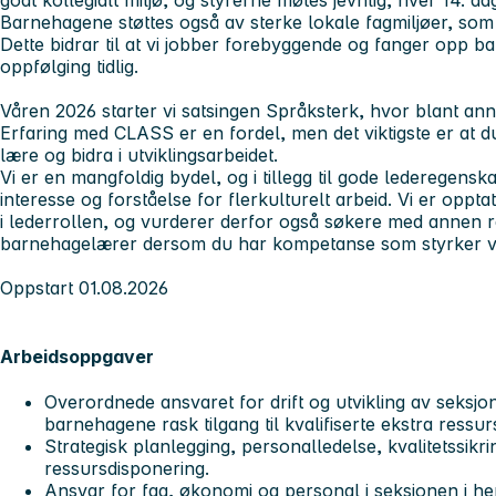
godt kollegialt miljø, og styrerne møtes jevnlig, hver 14. da
Barnehagene støttes også av sterke lokale fagmiljøer, s
Dette bidrar til at vi jobber forebyggende og fanger opp b
oppfølging tidlig.
Våren 2026 starter vi satsingen Språksterk, hvor blant an
Erfaring med CLASS er en fordel, men det viktigste er at du
lære og bidra i utviklingsarbeidet.
Vi er en mangfoldig bydel, og i tillegg til gode lederegens
interesse og forståelse for flerkulturelt arbeid. Vi er opp
i lederrollen, og vurderer derfor også søkere med annen 
barnehagelærer dersom du har kompetanse som styrker v
Oppstart 01.08.2026
Arbeidsoppgaver
Overordnede ansvaret for drift og utvikling av seksj
barnehagene rask tilgang til kvalifiserte ekstra ressur
Strategisk planlegging, personalledelse, kvalitetssikri
ressursdisponering.
Ansvar for fag, økonomi og personal i seksjonen i hen