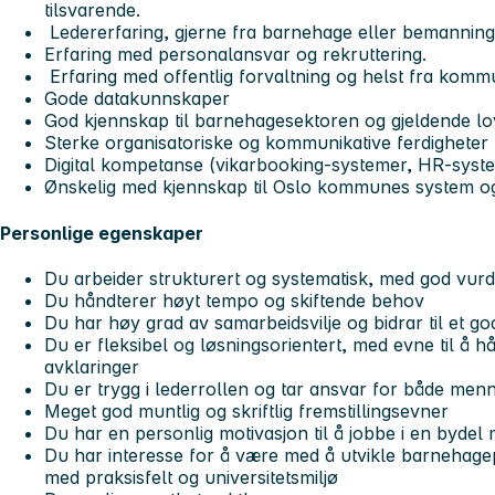
tilsvarende.
Ledererfaring, gjerne fra barnehage eller bemannin
Erfaring med personalansvar og rekruttering.
Erfaring med offentlig forvaltning og helst fra kom
Gode datakunnskaper
God kjennskap til barnehagesektoren og gjeldende l
Sterke organisatoriske og kommunikative ferdigheter
Digital kompetanse (vikarbooking-systemer, HR-syst
Ønskelig med kjennskap til Oslo kommunes system og 
Personlige egenskaper
Du arbeider strukturert og systematisk, med god vur
Du håndterer høyt tempo og skiftende behov
Du har høy grad av samarbeidsvilje og bidrar til et go
Du er fleksibel og løsningsorientert, med evne til å 
avklaringer
Du er trygg i lederrollen og tar ansvar for både men
Meget god muntlig og skriftlig fremstillingsevner
Du har en personlig motivasjon til å jobbe i en bydel 
Du har interesse for å være med å utvikle barnehage
med praksisfelt og universitetsmiljø