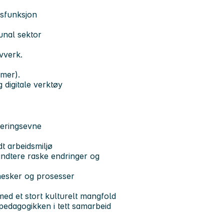
gsfunksjon
munal sektor
ovverk.
emer).
digitale verktøy
deringsevne
dt arbeidsmiljø
håndtere raske endringer og
nesker og prosesser
med et stort kulturelt mangfold
pedagogikken i tett samarbeid