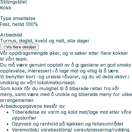
Stillingstittel
Kokk
Type ansettelse
Fast, heltid 100%
Arbeidstid
Turnus, dagtid, kveld og natt, alle dager
Vis flere detaljer
Vår oppdragsmengde øker, og vi søker etter flere kokker
til vårt team.
Du må være genuint opptatt av å gi gjestene en god smaks
opplevelse, interessert i å lage mat og villig til å lære.
Vi benytter kort -og ureiste råvarer, og du vil delta aktivt i
utvikling av vårt lokalmatkonsept.
Som kokk får du mulighet til å tilberede retter fra vår
meny, samt være med å utvikle og tilberede meny for ulike
arrangementer.
Arbeidsoppgavene består av:
Tilberedelse av varm og kald mat/lage mat etter våre
oppskrifter
Oppvask og renhold på kjøkken og fellesområdet
Varemottak/ varebestilling/ vareutplassering/rydding