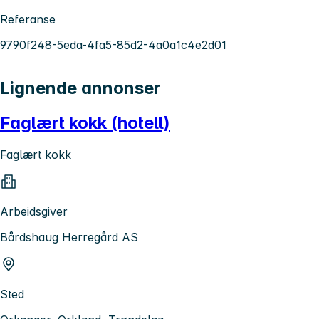
Referanse
9790f248-5eda-4fa5-85d2-4a0a1c4e2d01
Lignende annonser
Faglært kokk (hotell)
Faglært kokk
Arbeidsgiver
Bårdshaug Herregård AS
Sted