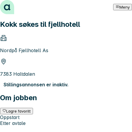
Hopp til innhold
Meny
Kokk søkes til fjellhotell
Nordpå Fjellhotell As
7383 Haltdalen
Stillingsannonsen er inaktiv.
Om jobben
Lagre favoritt
Oppstart
Etter avtale