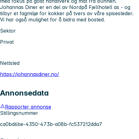
med fokus på godt håndtverk og mat fra bunnen.
Johannas Diner er en del av Nordpå Fjellhotell as - og
tilbyr et fagmiljø for kokker på tvers av våre spisesteder.
Vi har også mulighet for å bidra med bosted.
Sektor
Privat
Nettsted
https://johannasdiner.no/
Annonsedata
Rapporter annonse
Stillingsnummer
ca0bd6be-4350-473b-a08b-fc537212dda7