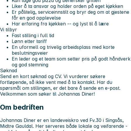
Kan lage god pizza og behersker grillen
Liker å ta ansvar og holder orden på eget kjøkken
Er pålitelig, serviceinnstilt og bryr deg om at gjestene
får en god opplevelse
Har erfaring fra kjøkken -- og lyst til å lære
Vi tilbyr
Fast stilling i full tid
Lønn etter tariff
En uformell og trivelig arbeidsplass med korte
beslutningsveier
En leder og et team som setter pris på godt håndverk
og god stemning
Søknad
Send en kort søknad og CV. Vi vurderer søkere
fortløpende, så ikke vent med å ta kontakt. Har du
spørsmål om stillingen, er det bare å sende en e-post.
Velkommen som søker til Johannas Diner!
Om bedriften
Johannas Diner er en landeveiskro ved Fv.30 i Singsås,
Midtre Gauldal. Her serveres både lokale og veifarende -