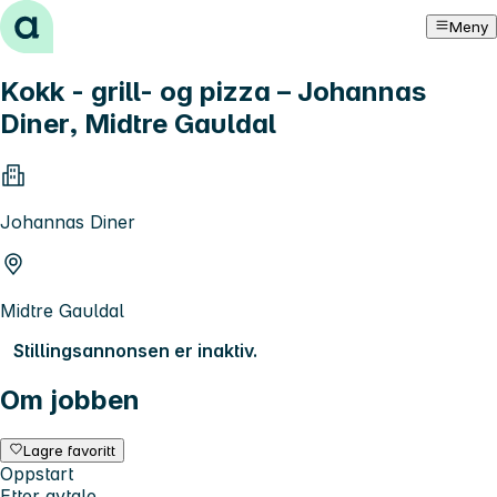
Hopp til innhold
Meny
Kokk - grill- og pizza – Johannas
Diner, Midtre Gauldal
Johannas Diner
Midtre Gauldal
Stillingsannonsen er inaktiv.
Om jobben
Lagre favoritt
Oppstart
Etter avtale