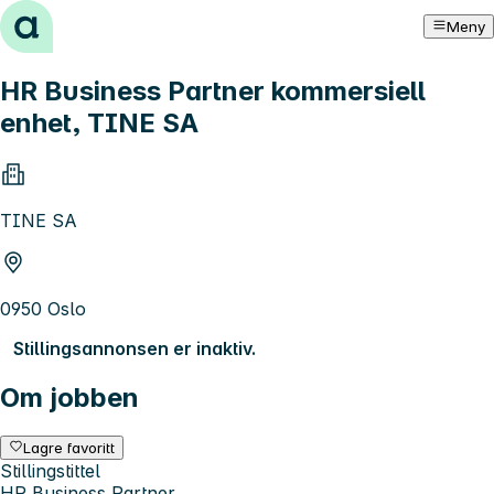
Hopp til innhold
Meny
HR Business Partner kommersiell
enhet, TINE SA
TINE SA
0950 Oslo
Stillingsannonsen er inaktiv.
Om jobben
Lagre favoritt
Stillingstittel
HR Business Partner