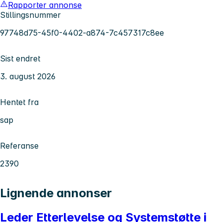
Rapporter annonse
Stillingsnummer
97748d75-45f0-4402-a874-7c457317c8ee
Sist endret
3. august 2026
Hentet fra
sap
Referanse
2390
Lignende annonser
Leder Etterlevelse og Systemstøtte i