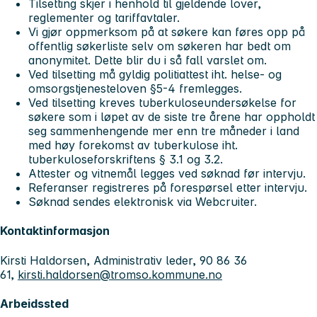
Tilsetting skjer i henhold til gjeldende lover,
reglementer og tariffavtaler.
Vi gjør oppmerksom på at søkere kan føres opp på
offentlig søkerliste selv om søkeren har bedt om
anonymitet. Dette blir du i så fall varslet om.
Ved tilsetting må gyldig politiattest iht. helse- og
omsorgstjenesteloven §5-4 fremlegges.
Ved tilsetting kreves tuberkuloseundersøkelse for
søkere som i løpet av de siste tre årene har oppholdt
seg sammenhengende mer enn tre måneder i land
med høy forekomst av tuberkulose iht.
tuberkuloseforskriftens § 3.1 og 3.2.
Attester og vitnemål legges ved søknad før intervju.
Referanser registreres på forespørsel etter intervju.
Søknad sendes elektronisk via Webcruiter.
Kontaktinformasjon
Kirsti Haldorsen, Administrativ leder, 90 86 36
61,
kirsti.haldorsen@tromso.kommune.no
Arbeidssted