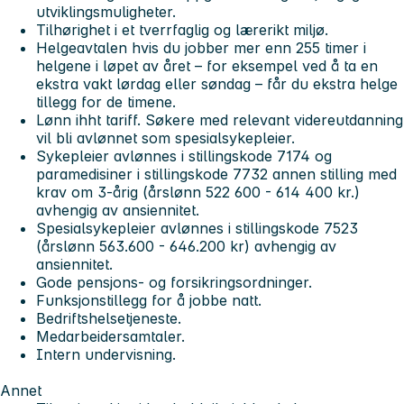
utviklingsmuligheter.
Tilhørighet i et tverrfaglig og lærerikt miljø.
Helgeavtalen hvis du jobber mer enn 255 timer i
helgene i løpet av året – for eksempel ved å ta en
ekstra vakt lørdag eller søndag – får du ekstra helge
tillegg for de timene.
Lønn ihht tariff. Søkere med relevant videreutdanning
vil bli avlønnet som spesialsykepleier.
Sykepleier avlønnes i stillingskode 7174 og
paramedisiner i stillingskode 7732 annen stilling med
krav om 3-årig (årslønn 522 600 - 614 400 kr.)
avhengig av ansiennitet.
Spesialsykepleier avlønnes i stillingskode 7523
(årslønn 563.600 - 646.200 kr) avhengig av
ansiennitet.
Gode pensjons- og forsikringsordninger.
Funksjonstillegg for å jobbe natt.
Bedriftshelsetjeneste.
Medarbeidersamtaler.
Intern undervisning.
Annet