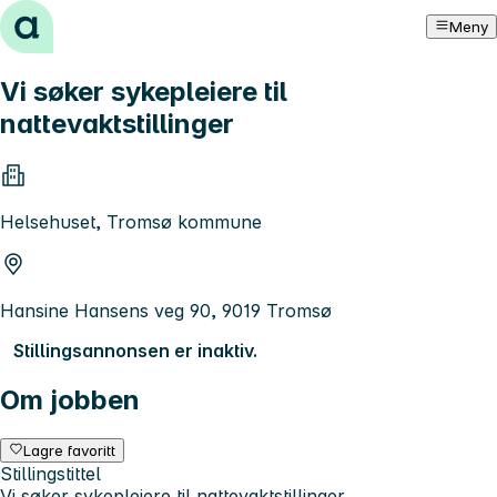
Hopp til innhold
Meny
Vi søker sykepleiere til
nattevaktstillinger
Helsehuset, Tromsø kommune
Hansine Hansens veg 90, 9019 Tromsø
Stillingsannonsen er inaktiv.
Om jobben
Lagre favoritt
Stillingstittel
Vi søker sykepleiere til nattevaktstillinger