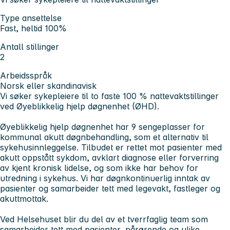
Type ansettelse
Fast, heltid 100%
Antall stillinger
2
Arbeidsspråk
Norsk eller skandinavisk
Vi søker sykepleiere til to faste 100 % nattevaktstillinger
ved Øyeblikkelig hjelp døgnenhet (ØHD).
Øyeblikkelig hjelp døgnenhet har 9 sengeplasser for
kommunal akutt døgnbehandling, som et alternativ til
sykehusinnleggelse. Tilbudet er rettet mot pasienter med
akutt oppstått sykdom, avklart diagnose eller forverring
av kjent kronisk lidelse, og som ikke har behov for
utredning i sykehus. Vi har døgnkontinuerlig inntak av
pasienter og samarbeider tett med legevakt, fastleger og
akuttmottak.
Ved Helsehuset blir du del av et tverrfaglig team som
samarbeider tett med pasienter, pårørende og ulike