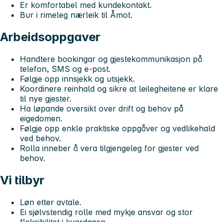
Er komfortabel med kundekontakt.
Bur i rimeleg nærleik til Åmot.
Arbeidsoppgaver
Handtere bookingar og gjestekommunikasjon på
telefon, SMS og e-post.
Følgje opp innsjekk og utsjekk.
Koordinere reinhald og sikre at leilegheitene er klare
til nye gjester.
Ha løpande oversikt over drift og behov på
eigedomen.
Følgje opp enkle praktiske oppgåver og vedlikehald
ved behov.
Rolla inneber å vera tilgjengeleg for gjester ved
behov.
Vi tilbyr
Løn etter avtale.
Ei sjølvstendig rolle med mykje ansvar og stor
fleksibilitet i kvardagen.