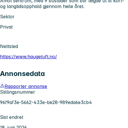
Åmot sentrum, med 9 bustader som blir leigde ut til kort-
og langtidsopphald gjennom heile året.
Sektor
Privat
Nettsted
https://www.haugetuft.no/
Annonsedata
Rapporter annonse
Stillingsnummer
96f9af3e-5662-433e-be28-989eda6e3cb4
Sist endret
18. juni 2026