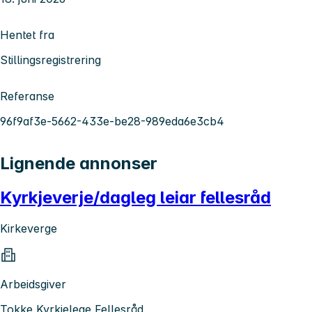
Hentet fra
Stillingsregistrering
Referanse
96f9af3e-5662-433e-be28-989eda6e3cb4
Lignende annonser
Kyrkjeverje/dagleg leiar fellesråd
Kirkeverge
Arbeidsgiver
Tokke Kyrkjelege Fellesråd