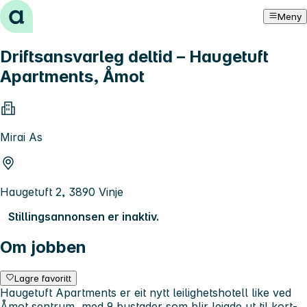
Hopp til innhold
Meny
Driftsansvarleg deltid – Haugetuft
Apartments, Åmot
Mirai As
Haugetuft 2, 3890 Vinje
Stillingsannonsen er inaktiv.
Om jobben
Lagre favoritt
Haugetuft Apartments er eit nytt leilighetshotell like ved
Åmot sentrum, med 9 bustader som blir leigde ut til kort-