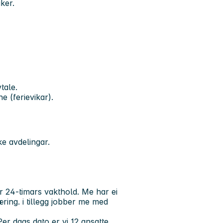
aker.
vtale.
 (ferievikar).
ke avdelingar.
 24-timars vakthold. Me har ei
ring. i tillegg jobber me med
er dags dato er vi 12 ansatte.