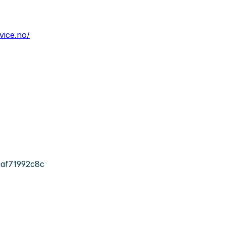
vice.no/
aaf71992c8c