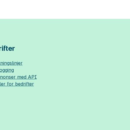
ifter
ningslinjer
logging
nnonser med API
ler for bedrifter