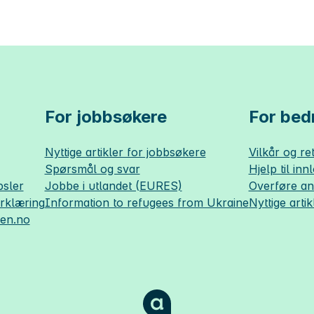
For jobbsøkere
For bedr
Nyttige artikler for jobbsøkere
Vilkår og ret
Spørsmål og svar
Hjelp til inn
sler
Jobbe i utlandet (EURES)
Overføre a
erklæring
Information to refugees from Ukraine
Nyttige artik
sen.no