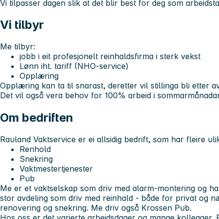
Vi tilpasser dagen slik at det blir best for deg som arbeidst
Vi tilbyr
Me tilbyr:
jobb i eit profesjonelt reinhaldsfirma i sterk vekst
Lønn iht. tariff (NHO-service)
Opplæring
Opplæring kan ta til snarast, deretter vil stillinga bli etter a
Det vil også vera behov for 100% arbeid i sommarmånadane
Om bedriften
Rauland Vaktservice er ei allsidig bedrift, som har fleire uli
Renhold
Snekring
Vaktmestertjenester
Pub
Me er et vaktselskap som driv med alarm-montering og har
stor avdeling som driv med reinhald - både for privat og næ
renovering og snekring. Me driv også Krossen Pub.
Hos oss er det varierte arbeidsdager og mange kollegaer. P