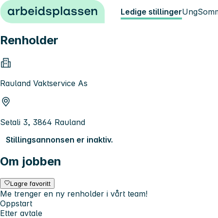
Hopp til innhold
Ledige stillinger
Ung
Somm
Renholder
Rauland Vaktservice As
Setali 3, 3864 Rauland
Stillingsannonsen er inaktiv.
Om jobben
Lagre favoritt
Me trenger en ny renholder i vårt team!
Oppstart
Etter avtale