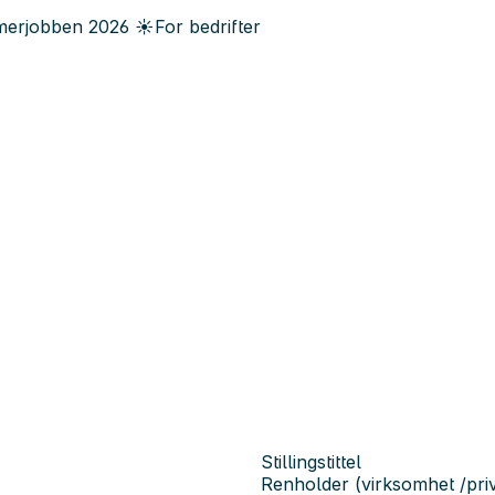
erjobben
2026
☀️
For bedrifter
Stillingstittel
Renholder (virksomhet /priv