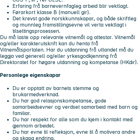
Erfaring frå barnevernfagleg arbeid blir vektlagt.
Førarkort klasse B (manuell gir).
Det krevst gode norskkunnskapar, og både skriftleg
og munnleg framstillingsevne vil verta vektlagt i
tilsettingsprosessen.
Du må laste opp relevante vitnemål og attestar. Vitnemål
og/eller karakterutskrift kan du henta frå
Vitnemålsportalen. Har du utdanning frå utlandet må du
leggja ved generell og/eller yrkesgodkjenning frå
Direktoratet for høgare utdanning og kompetanse (HKdir).
Personlege eigenskapar
Du er opptatt av barnets stemme og
brukarmedverknad.
Du har god relasjonskompetanse, gode
samarbeidsevner og verdset samarbeid med barn og
familiar.
Du har respekt for alle som du kjem i kontakt med
gjennom arbeidet.
Du har evne til refleksjon, evne til å motivera andre
og skapa endring.