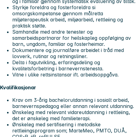
og i familiar gjennom systematisk evaluering av tiltak.
Styrkje foreldra og fosterforeldra si
omsorgskompetanse gjennom målretta
miljøterapeutisk arbeid, miljøarbeid, rettleiing og
praktisk støtte.
Samhandle med andre tenester og
samarbeidspartnarar for heilskapleg oppfølging av
barn, ungdom, familiar og fosterheimar.
Dokumentere og journalføre arbeidet i tråd med
lovverk, rutinar og retningsliner.
Delta i fagutvikling, erfaringsdeling og
kvalitetsforbetring i barnevernstenesta.
Vitne i ulike rettsinstansar ift. arbeidsoppgåva.
Kvalifikasjonar
Krav om 3-årig bachelorutdanning i sosialt arbeid,
barnevernspedagog eller annan relevant utdanning.
Ønskeleg med relevant vidareutdanning i rettleiing,
det er ønskeleg med familieterapi.
Ønskeleg med sertifisering i metodiske
rettleiingsprogram som; MarteMeo, PMTO, DUÅ,
COS-P, iiP, rePULSE.