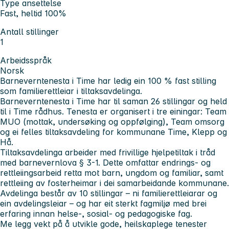
Type ansettelse
Fast, heltid 100%
Antall stillinger
1
Arbeidsspråk
Norsk
Barneverntenesta i Time har ledig ein 100 % fast stilling
som familierettleiar i tiltaksavdelinga.
Barneverntenesta i Time har til saman 26 stillingar og held
til i Time rådhus. Tenesta er organisert i tre einingar: Team
MUO (mottak, undersøking og oppfølging), Team omsorg
og ei felles tiltaksavdeling for kommunane Time, Klepp og
Hå.
Tiltaksavdelinga arbeider med frivillige hjelpetiltak i tråd
med barnevernlova § 3-1. Dette omfattar endrings- og
rettleiingsarbeid retta mot barn, ungdom og familiar, samt
rettleiing av fosterheimar i dei samarbeidande kommunane.
Avdelinga består av 10 stillingar – ni familierettleiarar og
ein avdelingsleiar – og har eit sterkt fagmiljø med brei
erfaring innan helse-, sosial- og pedagogiske fag.
Me legg vekt på å utvikle gode, heilskaplege tenester