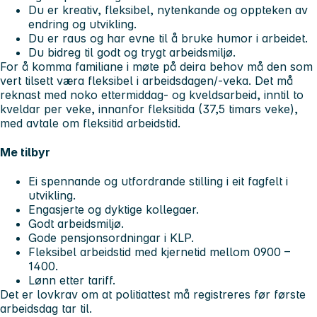
Du er kreativ, fleksibel, nytenkande og oppteken av
endring og utvikling.
Du er raus og har evne til å bruke humor i arbeidet.
Du bidreg til godt og trygt arbeidsmiljø.
For å komma familiane i møte på deira behov må den som
vert tilsett væra fleksibel i arbeidsdagen/-veka. Det må
reknast med noko ettermiddag- og kveldsarbeid, inntil to
kveldar per veke, innanfor fleksitida (37,5 timars veke),
med avtale om fleksitid arbeidstid.
Me tilbyr
Ei spennande og utfordrande stilling i eit fagfelt i
utvikling.
Engasjerte og dyktige kollegaer.
Godt arbeidsmiljø.
Gode pensjonsordningar i KLP.
Fleksibel arbeidstid med kjernetid mellom 0900 –
1400.
Lønn etter tariff.
Det er lovkrav om at politiattest må registreres før første
arbeidsdag tar til.