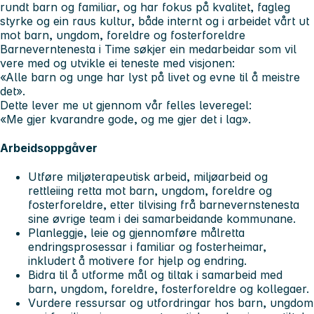
rundt barn og familiar, og har fokus på kvalitet, fagleg
styrke og ein raus kultur, både internt og i arbeidet vårt ut
mot barn, ungdom, foreldre og fosterforeldre
Barneverntenesta i Time søkjer ein medarbeidar som vil
vere med og utvikle ei teneste med visjonen:
«Alle barn og unge har lyst på livet og evne til å meistre
det».
Dette lever me ut gjennom vår felles leveregel:
«Me gjer kvarandre gode, og me gjer det i lag».
Arbeidsoppgåver
Utføre miljøterapeutisk arbeid, miljøarbeid og
rettleiing retta mot barn, ungdom, foreldre og
fosterforeldre, etter tilvising frå barnevernstenesta
sine øvrige team i dei samarbeidande kommunane.
Planleggje, leie og gjennomføre målretta
endringsprosessar i familiar og fosterheimar,
inkludert å motivere for hjelp og endring.
Bidra til å utforme mål og tiltak i samarbeid med
barn, ungdom, foreldre, fosterforeldre og kollegaer.
Vurdere ressursar og utfordringar hos barn, ungdom