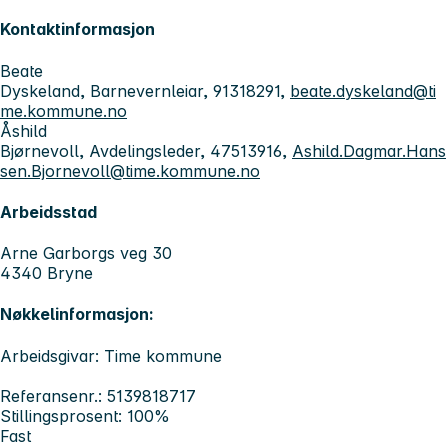
Kontaktinformasjon
Beate
Dyskeland, Barnevernleiar, 91318291,
beate.dyskeland@ti
me.kommune.no
Åshild
Bjørnevoll, Avdelingsleder, 47513916,
Ashild.Dagmar.Hans
sen.Bjornevoll@time.kommune.no
Arbeidsstad
Arne Garborgs veg 30
4340 Bryne
Nøkkelinformasjon:
Arbeidsgivar: Time kommune
Referansenr.: 5139818717
Stillingsprosent: 100%
Fast