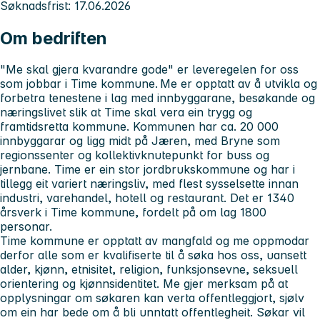
Søknadsfrist: 17.06.2026
Om bedriften
"Me skal gjera kvarandre gode" er leveregelen for oss
som jobbar i Time kommune. Me er opptatt av å utvikla og
forbetra tenestene i lag med innbyggarane, besøkande og
næringslivet slik at Time skal vera ein trygg og
framtidsretta kommune. Kommunen har ca. 20 000
innbyggarar og ligg midt på Jæren, med Bryne som
regionssenter og kollektivknutepunkt for buss og
jernbane. Time er ein stor jordbrukskommune og har i
tillegg eit variert næringsliv, med flest sysselsette innan
industri, varehandel, hotell og restaurant. Det er 1340
årsverk i Time kommune, fordelt på om lag 1800
personar.
Time kommune er opptatt av mangfald og me oppmodar
derfor alle som er kvalifiserte til å søka hos oss, uansett
alder, kjønn, etnisitet, religion, funksjonsevne, seksuell
orientering og kjønnsidentitet. Me gjer merksam på at
opplysningar om søkaren kan verta offentleggjort, sjølv
om ein har bede om å bli unntatt offentlegheit. Søkar vil