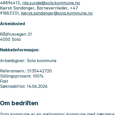
48896413,
rita.sunde@sola.kommune.no
Kjersti Sandanger, Barnevernleder, +47
91883331,
kjersti.sandanger@sola.kommune.no
Arbeidssted
Rådhusvegen 21
4050 Sola
Nøkkelinformasjon:
Arbeidsgiver: Sola kommune
Referansenr.: 5135442720
Stillingsprosent: 100%
Fast
Søknadsfrist: 14.06.2026
Om bedriften
Sola kommune er en mellomstor kommune med nærmere