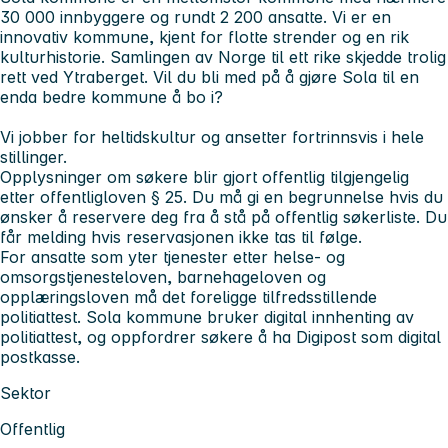
30 000 innbyggere og rundt 2 200 ansatte. Vi er en
innovativ kommune, kjent for flotte strender og en rik
kulturhistorie. Samlingen av Norge til ett rike skjedde trolig
rett ved Ytraberget. Vil du bli med på å gjøre Sola til en
enda bedre kommune å bo i?
Vi jobber for heltidskultur og ansetter fortrinnsvis i hele
stillinger.
Opplysninger om søkere blir gjort offentlig tilgjengelig
etter offentligloven § 25. Du må gi en begrunnelse hvis du
ønsker å reservere deg fra å stå på offentlig søkerliste. Du
får melding hvis reservasjonen ikke tas til følge.
For ansatte som yter tjenester etter helse- og
omsorgstjenesteloven, barnehageloven og
opplæringsloven må det foreligge tilfredsstillende
politiattest. Sola kommune bruker digital innhenting av
politiattest, og oppfordrer søkere å ha Digipost som digital
postkasse.
Sektor
Offentlig