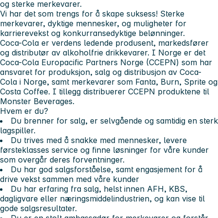
og sterke merkevarer.
Vi har det som trengs for å skape suksess! Sterke
merkevarer, dyktige mennesker, og muligheter for
karrierevekst og konkurransedyktige belønninger.
Coca-Cola er verdens ledende produsent, markedsfører
og distributør av alkoholfrie drikkevarer. I Norge er det
Coca-Cola Europacific Partners Norge (CCEPN) som har
ansvaret for produksjon, salg og distribusjon av Coca-
Cola i Norge, samt merkevarer som Fanta, Burn, Sprite og
Costa Coffee. I tillegg distribuerer CCEPN produktene til
Monster Beverages.
Hvem er du?
Du brenner for salg, er selvgående og samtidig en sterk
lagspiller.
Du trives med å snakke med mennesker, levere
førsteklasses service og finne løsninger for våre kunder
som overgår deres forventninger.
Du har god salgsforståelse, samt engasjement for å
drive vekst sammen med våre kunder
Du har erfaring fra salg, helst innen AFH, KBS,
dagligvare eller næringsmiddelindustrien, og kan vise til
gode salgsresultater.
Du er en stolt ambassadør for merkevarer og forstår