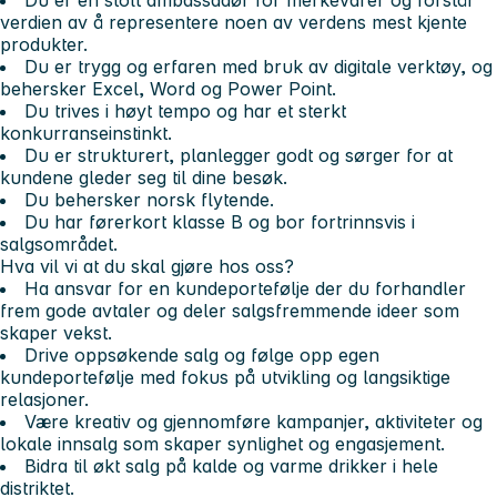
verdien av å representere noen av verdens mest kjente
produkter.
Du er trygg og erfaren med bruk av digitale verktøy, og
behersker Excel, Word og Power Point.
Du trives i høyt tempo og har et sterkt
konkurranseinstinkt.
Du er strukturert, planlegger godt og sørger for at
kundene gleder seg til dine besøk.
Du behersker norsk flytende.
Du har førerkort klasse B og bor fortrinnsvis i
salgsområdet.
Hva vil vi at du skal gjøre hos oss?
Ha ansvar for en kundeportefølje der du forhandler
frem gode avtaler og deler salgsfremmende ideer som
skaper vekst.
Drive oppsøkende salg og følge opp egen
kundeportefølje med fokus på utvikling og langsiktige
relasjoner.
Være kreativ og gjennomføre kampanjer, aktiviteter og
lokale innsalg som skaper synlighet og engasjement.
Bidra til økt salg på kalde og varme drikker i hele
distriktet.