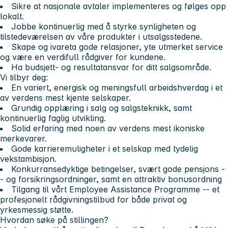
Sikre at nasjonale avtaler implementeres og følges opp
lokalt.
Jobbe kontinuerlig med å styrke synligheten og
tilstedeværelsen av våre produkter i utsalgsstedene.
Skape og ivareta gode relasjoner, yte utmerket service
og være en verdifull rådgiver for kundene.
Ha budsjett- og resultatansvar for ditt salgsområde.
Vi tilbyr deg:
En variert, energisk og meningsfull arbeidshverdag i et
av verdens mest kjente selskaper.
Grundig opplæring i salg og salgsteknikk, samt
kontinuerlig faglig utvikling.
Solid erfaring med noen av verdens mest ikoniske
merkevarer.
Gode karrieremuligheter i et selskap med tydelig
vekstambisjon.
Konkurransedyktige betingelser, svært gode pensjons -
- og forsikringsordninger, samt en attraktiv bonusordning
Tilgang til vårt Employee Assistance Programme -- et
profesjonelt rådgivningstilbud for både privat og
yrkesmessig støtte.
Hvordan søke på stillingen?