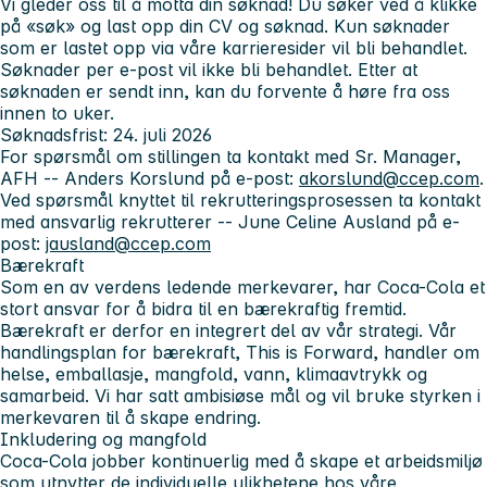
Vi gleder oss til å motta din søknad! Du søker ved å klikke
på «søk» og last opp din CV og søknad. Kun søknader
som er lastet opp via våre karrieresider vil bli behandlet.
Søknader per e-post vil ikke bli behandlet. Etter at
søknaden er sendt inn, kan du forvente å høre fra oss
innen to uker.
Søknadsfrist: 24. juli 2026
For spørsmål om stillingen ta kontakt med Sr. Manager,
AFH -- Anders Korslund på e-post:
akorslund@ccep.com
.
Ved spørsmål knyttet til rekrutteringsprosessen ta kontakt
med ansvarlig rekrutterer -- June Celine Ausland på e-
post:
jausland@ccep.com
Bærekraft
Som en av verdens ledende merkevarer, har Coca-Cola et
stort ansvar for å bidra til en bærekraftig fremtid.
Bærekraft er derfor en integrert del av vår strategi. Vår
handlingsplan for bærekraft, This is Forward, handler om
helse, emballasje, mangfold, vann, klimaavtrykk og
samarbeid. Vi har satt ambisiøse mål og vil bruke styrken i
merkevaren til å skape endring.
Inkludering og mangfold
Coca-Cola jobber kontinuerlig med å skape et arbeidsmiljø
som utnytter de individuelle ulikhetene hos våre