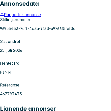
Annonsedata
Rapporter annonse
Stillingsnummer
969e5453-7eff-4c3a-9f33-a9766f5fef3c
Sist endret
25. juli 2026
Hentet fra
FINN
Referanse
467787475
Lignende annonser