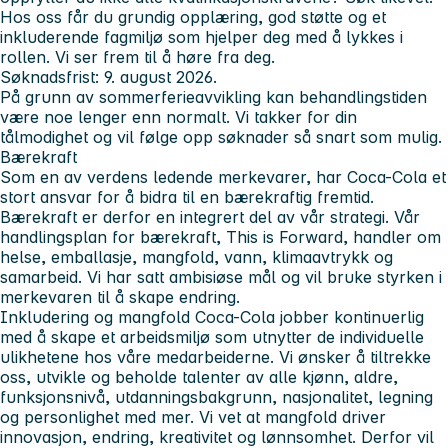
Hos oss får du grundig opplæring, god støtte og et
inkluderende fagmiljø som hjelper deg med å lykkes i
rollen. Vi ser frem til å høre fra deg.
Søknadsfrist: 9. august 2026.
På grunn av sommerferieavvikling kan behandlingstiden
være noe lenger enn normalt. Vi takker for din
tålmodighet og vil følge opp søknader så snart som mulig.
Bærekraft
Som en av verdens ledende merkevarer, har Coca-Cola et
stort ansvar for å bidra til en bærekraftig fremtid.
Bærekraft er derfor en integrert del av vår strategi. Vår
handlingsplan for bærekraft, This is Forward, handler om
helse, emballasje, mangfold, vann, klimaavtrykk og
samarbeid. Vi har satt ambisiøse mål og vil bruke styrken i
merkevaren til å skape endring.
Inkludering og mangfold
Coca-Cola jobber kontinuerlig
med å skape et arbeidsmiljø som utnytter de individuelle
ulikhetene hos våre medarbeiderne. Vi ønsker å tiltrekke
oss, utvikle og beholde talenter av alle kjønn, aldre,
funksjonsnivå, utdanningsbakgrunn, nasjonalitet, legning
og personlighet med mer. Vi vet at mangfold driver
innovasjon, endring, kreativitet og lønnsomhet. Derfor vil