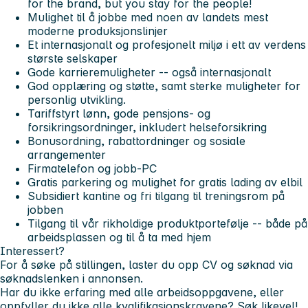
for the brand, but you stay for the people!
Mulighet til å jobbe med noen av landets mest
moderne produksjonslinjer
Et internasjonalt og profesjonelt miljø i ett av verdens
største selskaper
Gode karrieremuligheter -- også internasjonalt
God opplæring og støtte, samt sterke muligheter for
personlig utvikling.
Tariffstyrt lønn, gode pensjons- og
forsikringsordninger, inkludert helseforsikring
Bonusordning, rabattordninger og sosiale
arrangementer
Firmatelefon og jobb-PC
Gratis parkering og mulighet for gratis lading av elbil
Subsidiert kantine og fri tilgang til treningsrom på
jobben
Tilgang til vår rikholdige produktportefølje -- både på
arbeidsplassen og til å ta med hjem
Interessert?
For å søke på stillingen, laster du opp CV og søknad via
søknadslenken i annonsen.
Har du ikke erfaring med alle arbeidsoppgavene, eller
oppfyller du ikke alle kvalifikasjonskravene? Søk likevel!