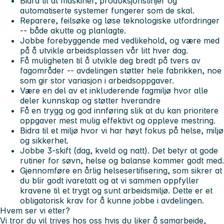
Bidra til at maskiner, produksjonslinjer og
automatiserte systemer fungerer som de skal.
Reparere, feilsøke og løse teknologiske utfordringer
-- både akutte og planlagte.
Jobbe forebyggende med vedlikehold, og være med
på å utvikle arbeidsplassen vår litt hver dag.
Få muligheten til å utvikle deg bredt på tvers av
fagområder -- avdelingen støtter hele fabrikken, noe
som gir stor variasjon i arbeidsoppgaver.
Være en del av et inkluderende fagmiljø hvor alle
deler kunnskap og støtter hverandre
Få en trygg og god innføring slik at du kan prioritere
oppgaver mest mulig effektivt og oppleve mestring.
Bidra til et miljø hvor vi har høyt fokus på helse, miljø
og sikkerhet.
Jobbe 3-skift (dag, kveld og natt). Det betyr at gode
rutiner for søvn, helse og balanse kommer godt med.
Gjennomføre en årlig helsesertifisering, som sikrer at
du blir godt ivaretatt og at vi sammen oppfyller
kravene til et trygt og sunt arbeidsmiljø. Dette er et
obligatorisk krav for å kunne jobbe i avdelingen.
Hvem ser vi etter?
Vi tror du vil trives hos oss hvis du liker å samarbeide,