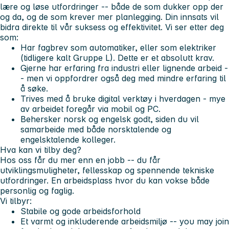
lære og løse utfordringer -- både de som dukker opp der
og da, og de som krever mer planlegging. Din innsats vil
bidra direkte til vår suksess og effektivitet. Vi ser etter deg
som:
Har fagbrev som automatiker, eller som elektriker
(tidligere kalt Gruppe L).
Dette er et absolutt krav.
Gjerne har erfaring fra industri eller lignende arbeid -
- men vi oppfordrer også deg med mindre erfaring til
å søke.
Trives med å bruke digital verktøy i hverdagen - mye
av arbeidet foregår via mobil og PC.
Behersker norsk og engelsk godt, siden du vil
samarbeide med både norsktalende og
engelsktalende kolleger.
Hva kan vi tilby deg?
Hos oss får du mer enn en jobb -- du får
utviklingsmuligheter, fellesskap og spennende tekniske
utfordringer. En arbeidsplass hvor du kan vokse både
personlig og faglig.
Vi tilbyr:
Stabile og gode arbeidsforhold
Et varmt og inkluderende arbeidsmiljø --
you may join