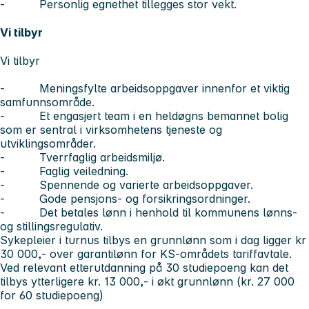
- Personlig egnethet tillegges stor vekt.
Vi tilbyr
Vi tilbyr
- Meningsfylte arbeidsoppgaver innenfor et viktig
samfunnsområde.
- Et engasjert team i en heldøgns bemannet bolig
som er sentral i virksomhetens tjeneste og
utviklingsområder.
- Tverrfaglig arbeidsmiljø.
- Faglig veiledning.
- Spennende og varierte arbeidsoppgaver.
- Gode pensjons- og forsikringsordninger.
- Det betales lønn i henhold til kommunens lønns-
og stillingsregulativ.
Sykepleier i turnus tilbys en grunnlønn som i dag ligger kr
30 000,- over garantilønn for KS-områdets tariffavtale.
Ved relevant etterutdanning på 30 studiepoeng kan det
tilbys ytterligere kr. 13 000,- i økt grunnlønn (kr. 27 000
for 60 studiepoeng)