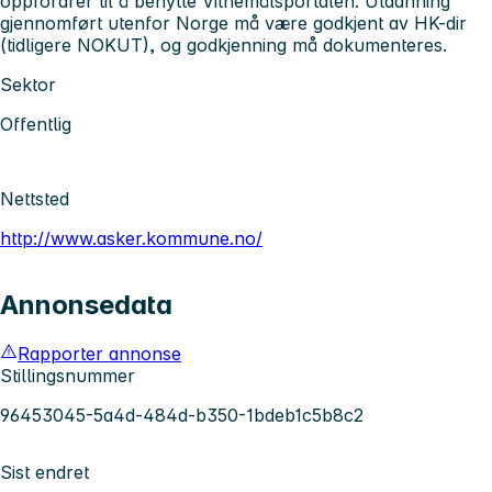
oppfordrer til å benytte Vitnemålsportalen. Utdanning
gjennomført utenfor Norge må være godkjent av HK-dir
(tidligere NOKUT), og godkjenning må dokumenteres.
Sektor
Offentlig
Nettsted
http://www.asker.kommune.no/
Annonsedata
Rapporter annonse
Stillingsnummer
96453045-5a4d-484d-b350-1bdeb1c5b8c2
Sist endret