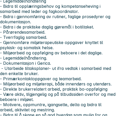
- Legemiddelhåndtering
- Bidra til opplæringsbehov og kompetanseheving i
samarbeid med leder og fagkoordinator.
- Bidra i gjennomføring av rutiner, faglige prosedyrer og
dokumentasjon.
- Bidra i de praktiske daglig gjøremål i botiltaket.
- Pårørendesamarbeid.
- Tverrfaglig samarbeid.
- Gjennomføre miljøterapeutiske oppgaver knyttet til
psykisk- og somatisk helse.
- Miljøarbeid og oppfølging av beboere i det daglige.
- Legemiddelhåndtering.
- Dokumentasjon i Gerica.
- Utarbeide tiltaksplaner- ut ifra vedtak i samarbeid med
den enkelte bruker.
- Primærkontaktoppgaver og teamarbeid.
- Miljøarbeid og miljøterapi, både innendørs og utendørs.
- Direkte brukerrelatert arbeid, praktisk bo-oppfølging
- Være aktiv, tilgjengelig og på tilbudssiden overfor og med
beboere i miljøet.
- Motivere, oppmuntre, igangsette, delta og bidra til
arbeid, aktivitet og mestring.
- Bidra til å skape en så god hverdag som mulig for og