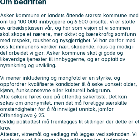
Om bedriften
Asker kommune er landets åttende største kommune med
om lag 100 000 innbyggere og 6 500 ansatte. Vi er stolte
av arbeidsplassen vår, og har som visjon at vi sammen
skal skape et nærere, mer aktivt og bærekraftig samfunn
med respekt, raushet og nysgjerrighet. Vi har derfor med
oss kommunens verdier
nær, skapende, raus
og
modig
i
det arbeidet vi gjør. Asker kommune skal gi gode og
likeverdige tjenester til innbyggerne, og er opptatt av
nytenkning og utvikling.
Vi mener inkludering og mangfold er en styrke, og
oppfordrer kvalifiserte kandidater til å søke uansett alder,
kjønn, funksjonsevne eller kulturell bakgrunn.
Alle søkere føres opp på offentlig søkerliste. Det kan
søkes om anonymitet, men det må foreligge særskilte
omstendigheter for å få innvilget unntak, jamfør
Offentleglova § 25.
Gyldig politiattest må fremlegges til stillinger der dette er et
krav.
Attester, vitnemål og vedlegg må legges ved søknaden. Vi