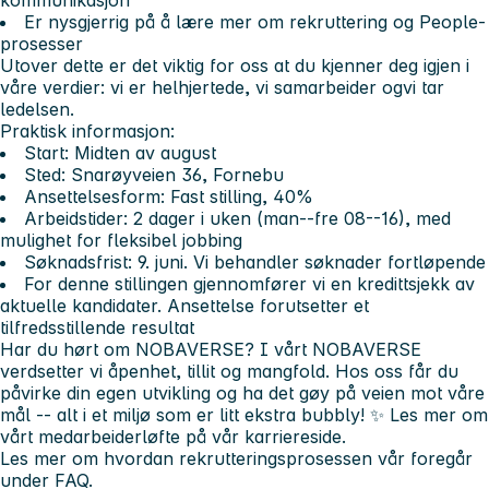
kommunikasjon
Er nysgjerrig på å lære mer om rekruttering og People-
prosesser
Utover dette er det viktig for oss at du kjenner deg igjen i
våre verdier:
vi er helhjertede, vi samarbeider
og
vi tar
ledelsen.
Praktisk informasjon:
Start: Midten av august
Sted: Snarøyveien 36, Fornebu
Ansettelsesform: Fast stilling, 40%
Arbeidstider: 2 dager i uken (man--fre 08--16), med
mulighet for fleksibel jobbing
Søknadsfrist: 9. juni. Vi behandler søknader fortløpende
For denne stillingen gjennomfører vi en kredittsjekk av
aktuelle kandidater. Ansettelse forutsetter et
tilfredsstillende resultat
Har du hørt om NOBAVERSE? I vårt NOBAVERSE
verdsetter vi åpenhet, tillit og mangfold. Hos oss får du
påvirke din egen utvikling og ha det gøy på veien mot våre
mål -- alt i et miljø som er litt ekstra
bubbly
! ✨ Les mer om
vårt medarbeiderløfte på vår karriereside.
Les mer om hvordan rekrutteringsprosessen vår foregår
under FAQ.