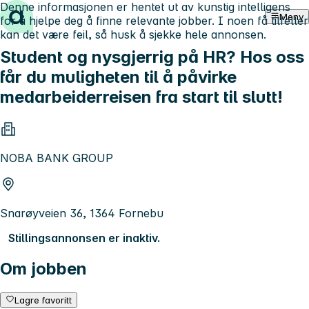
Denne informasjonen er hentet ut av kunstig intelligens
Hopp til innhold
Meny
for å hjelpe deg å finne relevante jobber. I noen få tilfeller
kan det være feil, så husk å sjekke hele annonsen.
Student og nysgjerrig på HR? Hos oss
får du muligheten til å påvirke
medarbeiderreisen fra start til slutt!
NOBA BANK GROUP
Snarøyveien 36, 1364 Fornebu
Stillingsannonsen er inaktiv.
Om jobben
Lagre favoritt