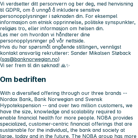
Vi verdsetter ditt personvern og ber deg, med henvisning
til GDPR, om å unngå å inkludere sensitive
personopplysninger i søknaden din. For eksempel
informasjon om etnisk opprinnelse, politiske synspunkter,
religiøs tro, eller informasjon om helsen din.
Les mer om hvordan vi håndterer dine
personopplysninger på vår nettside.
Hvis du har spørsmål angående stillingen, vennligst
kontakt ansvarlig rekrutterer: Sander Mikalsen Støback
(
sas@banknorwegian.no
)
Vi ser frem til din søknad! 🙏✨
Om bedriften
With a diversified offering through our three brands --
Nordax Bank, Bank Norwegian and Svensk
Hypotekspension -- and over two million customers, we
have the size, knowledge and scalability required to
enable financial health for more people. NOBA provides
specialized, customer-centric financial offerings that are
sustainable for the individual, the bank and society at
large, today and in the future. The NOBA group has more