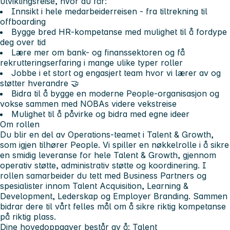
utviklingsreise
, hvor du får:
Innsikt i hele medarbeiderreisen - fra tiltrekning til
offboarding
Bygge bred HR-kompetanse med mulighet til å fordype
deg over tid
Lære mer om bank- og finanssektoren og få
rekrutteringserfaring i mange ulike typer roller
Jobbe i et stort og engasjert team hvor vi lærer av og
støtter hverandre 🤝
Bidra til å bygge en moderne People-organisasjon og
vokse sammen med NOBAs videre vekstreise
Mulighet til å påvirke og bidra med egne ideer
Om rollen
Du blir en del av Operations-teamet i Talent & Growth,
som igjen tilhører People. Vi spiller en nøkkelrolle i å sikre
en smidig leveranse for hele Talent & Growth, gjennom
operativ støtte, administrativ støtte og koordinering. I
rollen samarbeider du tett med Business Partners og
spesialister innom Talent Acquisition, Learning &
Development, Lederskap og Employer Branding. Sammen
bidrar dere til vårt felles mål om å sikre riktig kompetanse
på riktig plass.
Dine hovedoppgaver består av å:
Talent