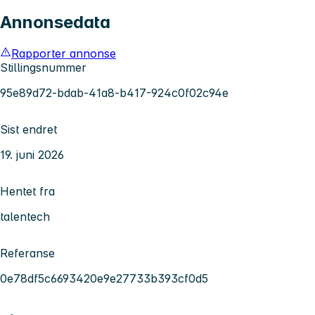
Annonsedata
Rapporter annonse
Stillingsnummer
95e89d72-bdab-41a8-b417-924c0f02c94e
Sist endret
19. juni 2026
Hentet fra
talentech
Referanse
0e78df5c6693420e9e27733b393cf0d5