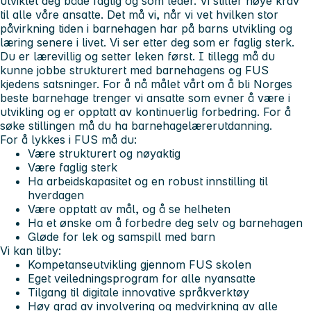
utviklet deg både faglig og som leder. Vi stiller høye krav
til alle våre ansatte. Det må vi, når vi vet hvilken stor
påvirkning tiden i barnehagen har på barns utvikling og
læring senere i livet. Vi ser etter deg som er faglig sterk.
Du er lærevillig og setter leken først. I tillegg må du
kunne jobbe strukturert med barnehagens og FUS
kjedens satsninger. For å nå målet vårt om å bli Norges
beste barnehage trenger vi ansatte som evner å være i
utvikling og er opptatt av kontinuerlig forbedring. For å
søke stillingen må du ha barnehagelærerutdanning.
For å lykkes i FUS må du:
Være strukturert og nøyaktig
Være faglig sterk
Ha arbeidskapasitet og en robust innstilling til
hverdagen
Være opptatt av mål, og å se helheten
Ha et ønske om å forbedre deg selv og barnehagen
Gløde for lek og samspill med barn
Vi kan tilby:
Kompetanseutvikling gjennom FUS skolen
Eget veiledningsprogram for alle nyansatte
Tilgang til digitale innovative språkverktøy
Høy grad av involvering og medvirkning av alle