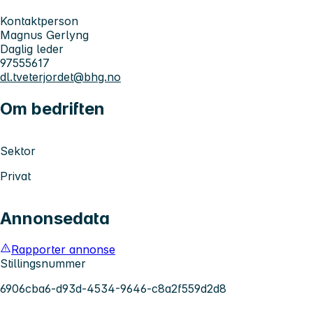
Kontaktperson
Magnus Gerlyng
Daglig leder
97555617
dl.tveterjordet@bhg.no
Om bedriften
Sektor
Privat
Annonsedata
Rapporter annonse
Stillingsnummer
6906cba6-d93d-4534-9646-c8a2f559d2d8