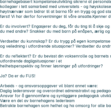
barnehagebasert kompetanseutvikling sikrervi at persona
kollegaer i tett samarbeid med universitets - og høyskole
høytnærvær som bidrar til at barna får en trygg og god st
først! Vi har derfor forventninger til våre ansatte.Kjenner d
Er du involvert?
Engasjerer du deg, får du ting til å skje o
du med andre? Snakker du med barn på enåpen, ærlig og 
Verdsetter du kunnskap?
Er du trygg på egen kompetanse o
og veiledning i utfordrende situasjoner? Verdsetter du an
Er du reflektert?
Er du bevisst din voksenrolle og barnets 
utfordrende dagligsituasjoner i et
helhetsperspektiv og finner løsninger på utfordringer?
Ja? Da er du FUS!
Arbeids - og ansvarsoppgaver vil blant annet være:
Daglig lederansvar og overordnet administrativt og pedago
Ansvar for å gjennomføre og synliggjøre pedagogisk utvikl
Være en del av barnehagens lederteam
Betrakte barnehagen som helhet og ha omsorg for alle ba