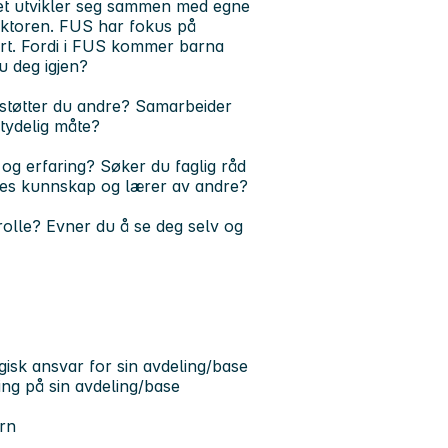
let utvikler seg sammen med egne
sektoren. FUS har fokus på
art. Fordi i FUS kommer barna
u deg igjen?
g støtter du andre? Samarbeider
tydelig måte?
g erfaring? Søker du faglig råd
dres kunnskap og lærer av andre?
rolle? Evner du å se deg selv og
gisk ansvar for sin avdeling/base
ing på sin avdeling/base
rn