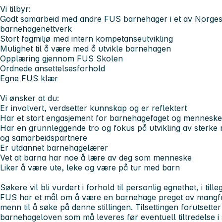
Vi tilbyr:
Godt samarbeid med andre FUS barnehager i et av Norges 
barnehagenettverk
Stort fagmiljø med intern kompetanseutvikling
Mulighet til å være med å utvikle barnehagen
Opplæring gjennom FUS Skolen
Ordnede ansettelsesforhold
Egne FUS klær
Vi ønsker at du:
Er involvert, verdsetter kunnskap og er reflektert
Har et stort engasjement for barnehagefaget og menneske
Har en grunnleggende tro og fokus på utvikling av sterke re
og samarbeidspartnere
Er utdannet barnehagelærer
Vet at barna har noe å lære av deg som menneske
Liker å være ute, leke og være på tur med barn
Søkere vil bli vurdert i forhold til personlig egnethet, i till
FUS har et mål om å være en barnehage preget av mangfol
menn til å søke på denne stillingen. Tilsettingen forutsetter 
barnehageloven som må leveres før eventuell tiltredelse i s