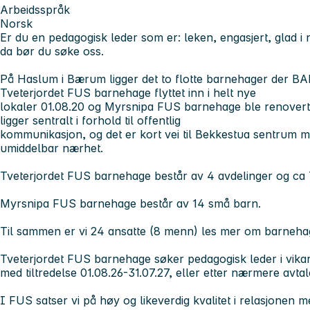
Arbeidsspråk
Norsk
Er du en pedagogisk leder som er:
leken, engasjert, glad i
da bør du søke oss.
På Haslum i Bærum ligger det to flotte barnehager de
Tveterjordet FUS barnehage flyttet inn i helt nye
lokaler 01.08.20 og Myrsnipa FUS barnehage ble renove
ligger sentralt i forhold til offentlig
kommunikasjon, og det er kort vei til Bekkestua sentrum m
umiddelbar nærhet.
Tveterjordet FUS barnehage består av 4 avdelinger og ca 7
Myrsnipa FUS barnehage består av 14 små barn.
Til sammen er vi 24 ansatte (8 menn) les mer om barneha
Tveterjordet FUS barnehage søker pedagogisk leder i vikari
med tiltredelse 01.08.26-31.07.27, eller etter nærmere avtal
I FUS satser vi på høy og likeverdig kvalitet i relasjonen