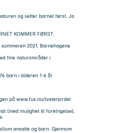
 naturen og setter barnet først. Ja
r BARNET KOMMER FØRST.
rt sommeren 2021. Barnehagene
ed fine naturområder i
6 barn i alderen 1-6 år
gen på www.fus.no/tveterjordet
at (med mulighet til forelngelse).
e.
 mellom ansatte og barn. Gjennom