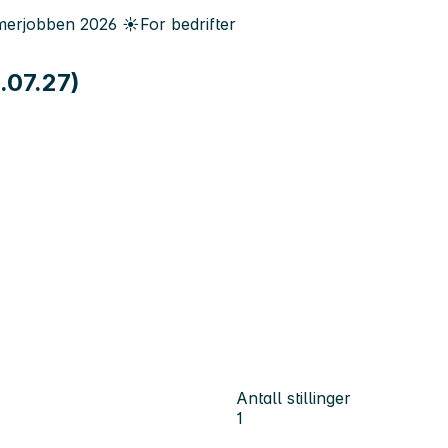
erjobben
2026
☀️
For bedrifter
.07.27)
Antall stillinger
1