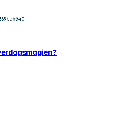
269bcb540
 hverdagsmagien?