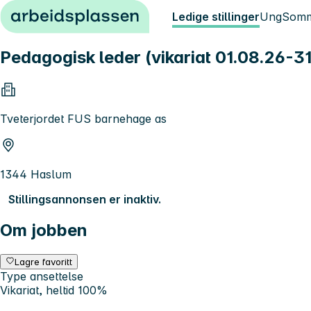
Hopp til innhold
Ledige stillinger
Ung
Somm
Pedagogisk leder (vikariat 01.08.26-31
Tveterjordet FUS barnehage as
1344 Haslum
Stillingsannonsen er inaktiv.
Om jobben
Lagre favoritt
Type ansettelse
Vikariat, heltid 100%