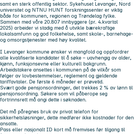
samt en sterk offentlig sektor. Sykehuset Levanger, Nord
universitet og NTNU HUNT forskningssenter er viktig
både for kommunen, regionen og Trøndelag fylke.
Sammen med våre 20.807 innbyggere (pr. 4.kvartal
2025) arbeider vi stadig med å utvikle bærekraftige
lokalsamfunn og god folkehelse, samt skole-, barnehage-
og omsorgstjenester med høy kvalitet.
I Levanger kommune ønsker vi mangfold og oppfordrer
alle kvalifiserte kandidater til å søke – uavhengig av alder,
kjønn, funksjonsevne eller kulturell bakgrunn.
Arbeidstakere ansettes i kommunen på de vilkår som
følger av lovbestemmelser, reglement og gjeldende
tariffavtaler. De første 6 måneder er prøvetid.
Svært gode pensjonsordninger, det trekkes 2 % av lønn til
pensjonsordning. Søkere som vil påberope seg
fortrinnsrett må angi dette i søknaden.
Det må påregnes bruk av privat telefon for
sikkerhetsløsninger, dette medfører ikke kostnader for den
ansatte.
Pass eller nasjonalt ID kort må fremvises før tilgang til