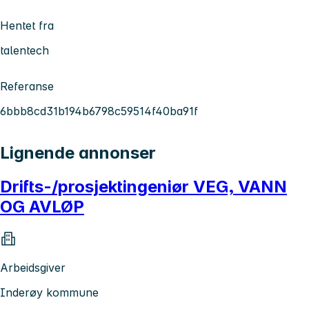
Hentet fra
talentech
Referanse
6bbb8cd31b194b6798c59514f40ba91f
Lignende annonser
Drifts-/prosjektingeniør VEG, VANN
OG AVLØP
Arbeidsgiver
Inderøy kommune