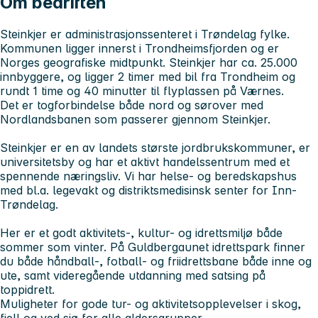
Om bedriften
Steinkjer er administrasjonssenteret i Trøndelag fylke.
Kommunen ligger innerst i Trondheimsfjorden og er
Norges geografiske midtpunkt. Steinkjer har ca. 25.000
innbyggere, og ligger 2 timer med bil fra Trondheim og
rundt 1 time og 40 minutter til flyplassen på Værnes.
Det er togforbindelse både nord og sørover med
Nordlandsbanen som passerer gjennom Steinkjer.
Steinkjer er en av landets største jordbrukskommuner, er
universitetsby og har et aktivt handelssentrum med et
spennende næringsliv. Vi har helse- og beredskapshus
med bl.a. legevakt og distriktsmedisinsk senter for Inn-
Trøndelag.
Her er et godt aktivitets-, kultur- og idrettsmiljø både
sommer som vinter. På Guldbergaunet idrettspark finner
du både håndball-, fotball- og friidrettsbane både inne og
ute, samt videregående utdanning med satsing på
toppidrett.
Muligheter for gode tur- og aktivitetsopplevelser i skog,
fjell og ved sjø for alle aldersgrupper.