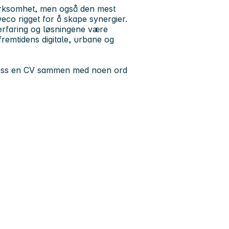
virksomhet, men også den mest
weco rigget for å skape synergier.
 erfaring og løsningene være
remtidens digitale, urbane og
nd oss en CV sammen med noen ord