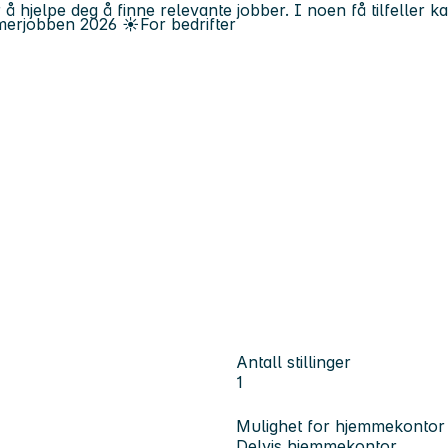
 å hjelpe deg å finne relevante jobber. I noen få tilfeller 
erjobben
2026
☀️
For bedrifter
Antall stillinger
1
Mulighet for hjemmekontor
Delvis hjemmekontor