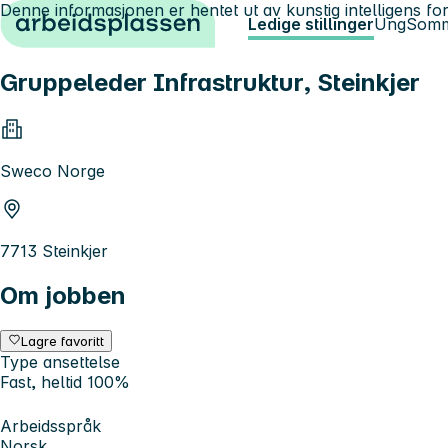
Denne informasjonen er hentet ut av kunstig intelligens for
Hopp til innhold
Ledige stillinger
Ung
Somm
Gruppeleder Infrastruktur, Steinkjer
Sweco Norge
7713 Steinkjer
Om jobben
Lagre favoritt
Type ansettelse
Fast, heltid 100%
Arbeidsspråk
Norsk