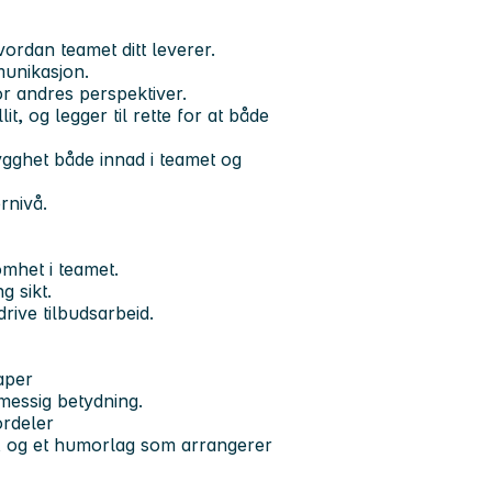
ordan teamet ditt leverer.
munikasjon.
or andres perspektiver.
it, og legger til rette for at både
ygghet både innad i teamet og
rnivå.
mhet i teamet.
g sikt.
rive tilbudsarbeid.
aper
messig betydning.
ordeler
lag, og et humorlag som arrangerer