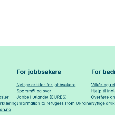
For jobbsøkere
For bedr
Nyttige artikler for jobbsøkere
Vilkår og ret
Spørsmål og svar
Hjelp til inn
sler
Jobbe i utlandet (EURES)
Overføre a
erklæring
Information to refugees from Ukraine
Nyttige artik
sen.no