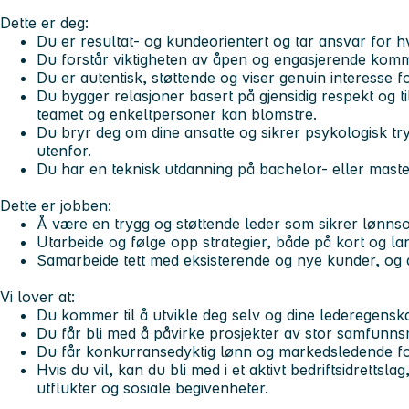
Dette er deg:
Du er resultat- og kundeorientert og tar ansvar for hv
Du forstår viktigheten av åpen og engasjerende kom
Du er autentisk, støttende og viser genuin interesse f
Du bygger relasjoner basert på gjensidig respekt og till
teamet og enkeltpersoner kan blomstre.
Du bryr deg om dine ansatte og sikrer psykologisk tr
utenfor.
Du har en teknisk utdanning på bachelor- eller maste
Dette er jobben:
Å være en trygg og støttende leder som sikrer lønnso
Utarbeide og følge opp strategier, både på kort og lan
Samarbeide tett med eksisterende og nye kunder, og d
Vi lover at:
Du kommer til å utvikle deg selv og dine lederegensk
Du får bli med å påvirke prosjekter av stor samfunns
Du får konkurransedyktig lønn og markedsledende f
Hvis du vil, kan du bli med i et aktivt bedriftsidretts
utflukter og sosiale begivenheter.