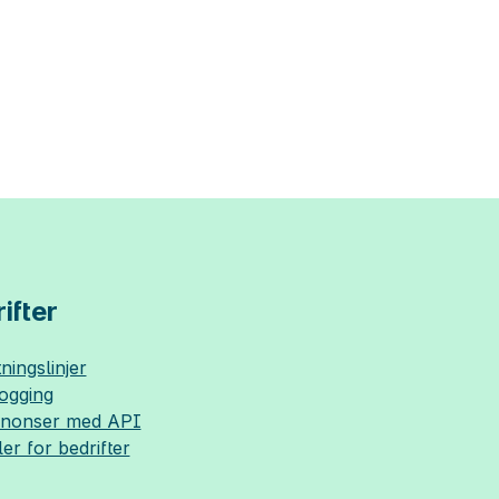
ifter
ningslinjer
logging
nnonser med API
ler for bedrifter