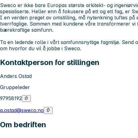
Sweco er ikke bare Europas største arkitekt- og ingeniør
spesialiserte. Heller enn å fokusere på ett og ett fag, er S
I en verden preget av omstilling, må nytenkning tuftes på
tverrfaglige. Sammen med kundene våre transformerer vi f
bærekraftige samfunn.
Ta en ledende rolle i vårt samfunnsnyttige fagmiljø. Se
om hvorfor du vil å jobbe i Sweco.
Kontaktperson for stillingen
Anders Ostad
Gruppeleder
97958192
a.ostad@sweco.no
Om bedriften