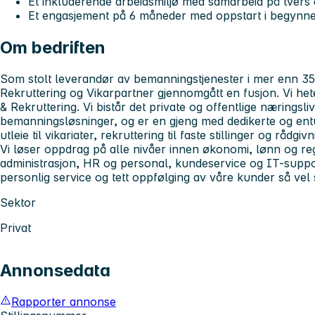
Et inkluderende arbeidsmiljø med samarbeid på tvers
Et engasjement på 6 måneder med oppstart i begynnel
Om bedriften
Som stolt leverandør av bemanningstjenester i mer enn 35
Rekruttering og Vikarpartner gjennomgått en fusjon. Vi h
& Rekruttering. Vi bistår det private og offentlige næringsli
bemanningsløsninger, og er en gjeng med dedikerte og entu
utleie til vikariater, rekruttering til faste stillinger og rådgivn
Vi løser oppdrag på alle nivåer innen økonomi, lønn og r
administrasjon, HR og personal, kundeservice og IT-suppor
personlig service og tett oppfølging av våre kunder så vel
Sektor
Privat
Annonsedata
Rapporter annonse