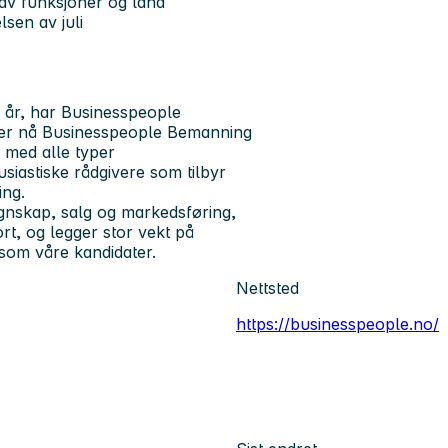
 av funksjoner og land
sen av juli
 år, har Businesspeople
eter nå Businesspeople Bemanning
v med alle typer
siastiske rådgivere som tilbyr
ing.
egnskap, salg og markedsføring,
t, og legger stor vekt på
 som våre kandidater.
Nettsted
https://businesspeople.no/