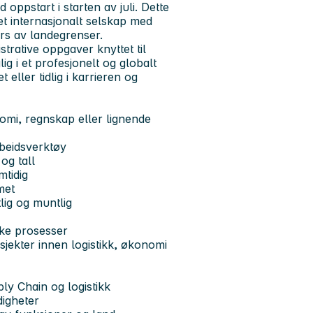
ppstart i starten av juli. Dette
 et internasjonalt selskap med
rs av landegrenser.
trative oppgaver knyttet til
ig i et profesjonelt og globalt
eller tidlig i karrieren og
omi, regnskap eller lignende
rbeidsverktøy
og tall
mtidig
met
lig og muntlig
ke prosesser
osjekter innen logistikk, økonomi
ly Chain og logistikk
digheter