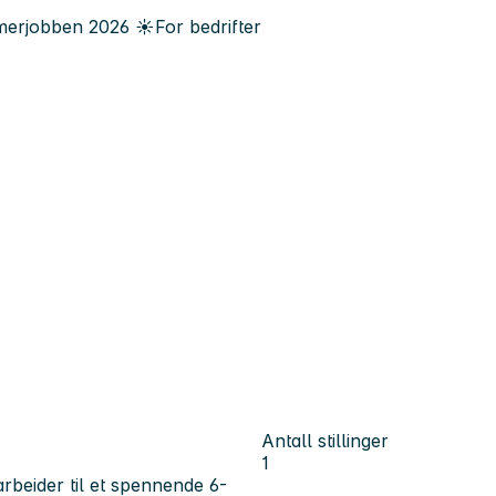
erjobben
2026
☀️
For bedrifter
Antall stillinger
1
rbeider til et spennende 6-