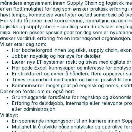
måneders engasjement innen Supply Chain og logistikk med o
er en flott mulighet for deg som ønsker praktisk erfaring i
høyt tempo, komplekse vareflyter og tett samarbeid på tve
Her vil du få jobbe med koordinering, oppfølging og adminis
logistikk og supply chain - samtidig som du utvikler deg fagl
miljø. Rollen passer spesielt godt for deg som er nyutdannet 
ønsker verdifull erfaring fra en internasjonal organisasjon.
Vi ser etter deg som:
Har bachelorgrad innen logistikk, supply chain, økon
Jobber nøyaktig og har øye for detaljer
Lærer nye IT-systemer raskt og trives med digitale a
Har gode Excel-kunnskaper og interesse for analyse 
Er strukturert og evner å håndtere flere oppgaver sa
Trives i samarbeid med andre og bidrar positivt til tea
Kommuniserer meget godt på engelsk og norsk, skrift
Det er en fordel om du også har:
Grunnleggende forståelse for regnskap og økonomis
Erfaring fra deltidsjobb, internship eller relevante pr
eller administrasjon
Vi tilbyr:
En spennende inngangsport til en karriere innen Supp
Mulighet til å utvikle både analytiske og operative fer