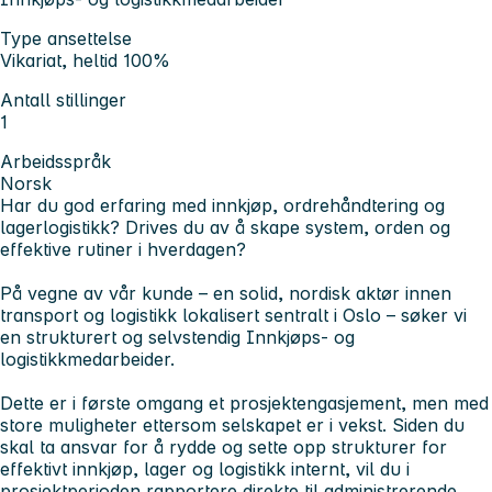
Type ansettelse
Vikariat, heltid 100%
Antall stillinger
1
Arbeidsspråk
Norsk
Har du god erfaring med innkjøp, ordrehåndtering og
lagerlogistikk? Drives du av å skape system, orden og
effektive rutiner i hverdagen?
På vegne av vår kunde – en solid, nordisk aktør innen
transport og logistikk lokalisert sentralt i Oslo – søker vi
en strukturert og selvstendig
Innkjøps- og
logistikkmedarbeider
.
Dette er i første omgang et prosjektengasjement, men med
store muligheter ettersom selskapet er i vekst. Siden du
skal ta ansvar for å rydde og sette opp strukturer for
effektivt innkjøp, lager og logistikk internt, vil du i
prosjektperioden rapportere direkte til administrerende