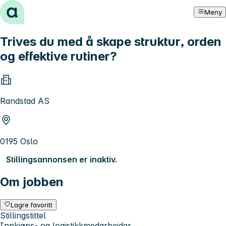
Hopp til innhold
Meny
Trives du med å skape struktur, orden
og effektive rutiner?
Randstad AS
0195 Oslo
Stillingsannonsen er inaktiv.
Om jobben
Lagre favoritt
Stillingstittel
Innkjøps- og logistikkmedarbeider