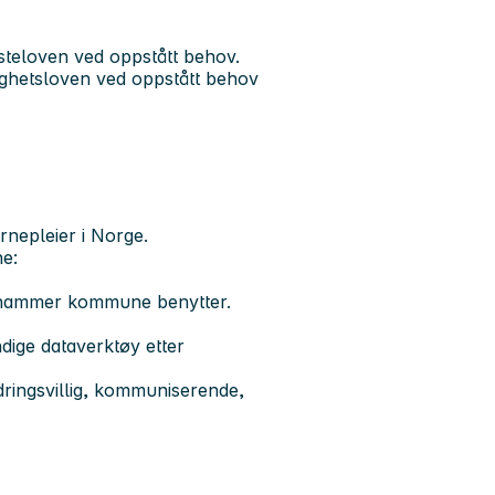
esteloven ved oppstått behov.
tighetsloven ved oppstått behov
rnepleier i Norge.
ne:
lehammer kommune benytter.
ige dataverktøy etter
ndringsvillig, kommuniserende,