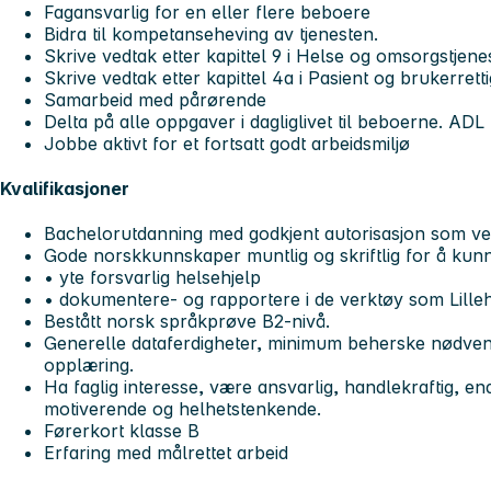
Fagansvarlig for en eller flere beboere
Bidra til kompetanseheving av tjenesten.
Skrive vedtak etter kapittel 9 i Helse og omsorgstjen
Skrive vedtak etter kapittel 4a i Pasient og brukerret
Samarbeid med pårørende
Delta på alle oppgaver i dagliglivet til beboerne. ADL
Jobbe aktivt for et fortsatt godt arbeidsmiljø
Kvalifikasjoner
Bachelorutdanning med godkjent autorisasjon som ve
Gode norskkunnskaper muntlig og skriftlig for å kun
• yte forsvarlig helsehjelp
• dokumentere- og rapportere i de verktøy som Lil
Bestått norsk språkprøve B2-nivå.
Generelle dataferdigheter, minimum beherske nødvend
opplæring.
Ha faglig interesse, være ansvarlig, handlekraftig, e
motiverende og helhetstenkende.
Førerkort klasse B
Erfaring med målrettet arbeid