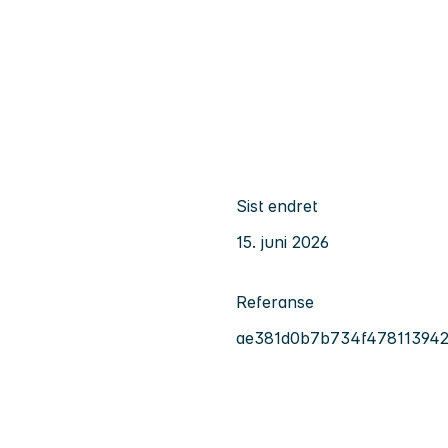
Sist endret
15. juni 2026
Referanse
ae381d0b7b734f47811394