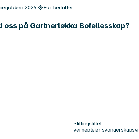
erjobben
2026
☀️
For bedrifter
 oss på Gartnerløkka Bofellesskap?
Stillingstittel
Vernepleier svangerskapsvi