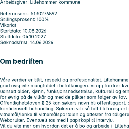
Arbeidsgiver: Lillehammer kommune
Referansenr.: 5130276892
Stillingsprosent: 100%
Vikariat
Startdato: 10.08.2026
Sluttdato: 04.10.2027
Søknadsfrist: 14.06.2026
Om bedriften
Våre verdier er tillit, respekt og profesjonalitet. Lilleham
grad avspeile mangfoldet i befolkningen. Vi oppfordrer kvali
uansett alder, kjønn, funksjonsnedsettelse, kulturell og et
for øvrig på de vilkår og med de plikter som følger av lov, 
Offentlighetsloven § 25 kan søkers navn bli offentliggjort,
konfidensiell behandling. Søkeren vil i så fall bli forespurt
vitnemål/lenke til vitnemålsportalen og attester fra tidliger
Webcruiter. Eventuelt tas med i papirkopi til intervju.
Vil du vite mer om hvordan det er å bo og arbeide i Lille