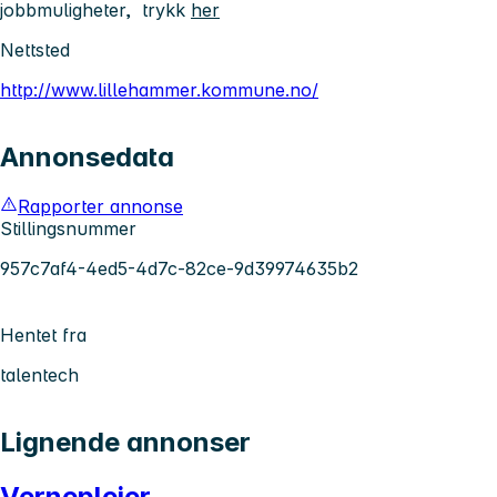
jobbmuligheter, trykk
her
Nettsted
http://www.lillehammer.kommune.no/
Annonsedata
Rapporter annonse
Stillingsnummer
957c7af4-4ed5-4d7c-82ce-9d39974635b2
Hentet fra
talentech
Lignende annonser
Vernepleier