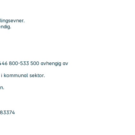
lingsevner.
ndig.
ts 446 800-533 500 avhengig av
er i kommunal sektor.
n.
4983374