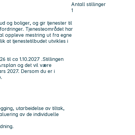
Antall stillinger
1
d og boliger, og gir tjenester til
ordringer. Tjenesteområdet har
kal oppleve mestring ut fra egne
k at tjenestetilbudet utvikles i
 til ca 1.10.2027 .Stillingen
Årsplan og det vil være
ars 2027. Dersom du er i
e.
ing, utarbeidelse av tiltak,
aluering av de individuelle
edning.