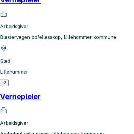
Arbeidsgiver
Blestervegen bofellesskap, Lillehammer kommune
Sted
Lillehammer
Vernepleier
Arbeidsgiver
Ambulant miljøarbeid, Lillehammer kommune