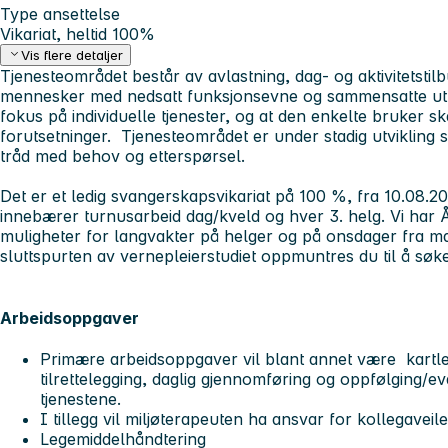
Type ansettelse
Vikariat, heltid 100%
Vis flere detaljer
Tjenesteområdet består av avlastning, dag- og aktivitetstilbu
mennesker med nedsatt funksjonsevne og sammensatte utf
fokus på individuelle tjenester, og at den enkelte bruker s
forutsetninger. Tjenesteområdet er under stadig utvikling sli
tråd med behov og etterspørsel.
Det er et ledig svangerskapsvikariat på 100 %, fra 10.08.2026
innebærer turnusarbeid dag/kveld og hver 3. helg. Vi har 
muligheter for langvakter på helger og på onsdager fra m
sluttspurten av vernepleierstudiet oppmuntres du til å søk
Arbeidsoppgaver
Primære arbeidsoppgaver vil blant annet være kartlegg
tilrettelegging, daglig gjennomføring og oppfølging/ev
tjenestene.
I tillegg vil miljøterapeuten ha ansvar for kollegaveil
Legemiddelhåndtering