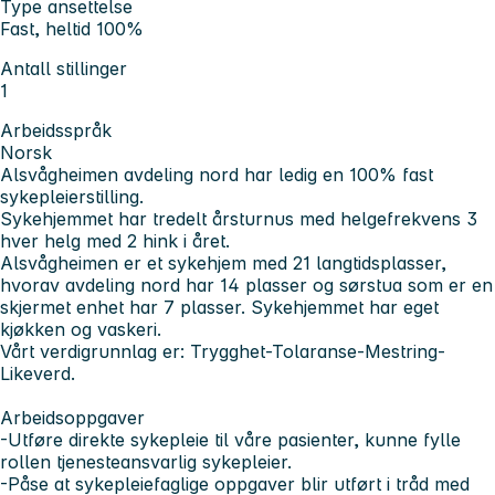
Type ansettelse
Fast, heltid 100%
Antall stillinger
1
Arbeidsspråk
Norsk
Alsvågheimen avdeling nord har ledig en 100% fast
sykepleierstilling.
Sykehjemmet har tredelt årsturnus med helgefrekvens 3
hver helg med 2 hink i året.
Alsvågheimen er et sykehjem med 21 langtidsplasser,
hvorav avdeling nord har 14 plasser og sørstua som er en
skjermet enhet har 7 plasser. Sykehjemmet har eget
kjøkken og vaskeri.
Vårt verdigrunnlag er: Trygghet-Tolaranse-Mestring-
Likeverd.
Arbeidsoppgaver
-Utføre direkte sykepleie til våre pasienter, kunne fylle
rollen tjenesteansvarlig sykepleier.
-Påse at sykepleiefaglige oppgaver blir utført i tråd med