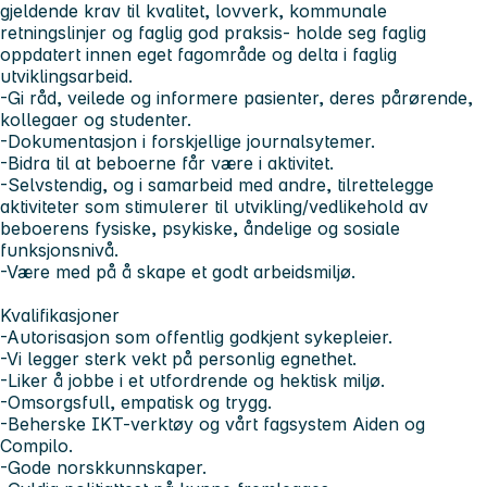
gjeldende krav til kvalitet, lovverk, kommunale
retningslinjer og faglig god praksis- holde seg faglig
oppdatert innen eget fagområde og delta i faglig
utviklingsarbeid.
-Gi råd, veilede og informere pasienter, deres pårørende,
kollegaer og studenter.
-Dokumentasjon i forskjellige journalsytemer.
-Bidra til at beboerne får være i aktivitet.
-Selvstendig, og i samarbeid med andre, tilrettelegge
aktiviteter som stimulerer til utvikling/vedlikehold av
beboerens fysiske, psykiske, åndelige og sosiale
funksjonsnivå.
-Være med på å skape et godt arbeidsmiljø.
Kvalifikasjoner
-Autorisasjon som offentlig godkjent sykepleier.
-Vi legger sterk vekt på personlig egnethet.
-Liker å jobbe i et utfordrende og hektisk miljø.
-Omsorgsfull, empatisk og trygg.
-Beherske IKT-verktøy og vårt fagsystem Aiden og
Compilo.
-Gode norskkunnskaper.