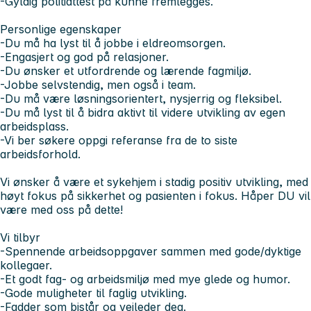
-Gyldig politiattest på kunne fremlegges.
Personlige egenskaper
-Du må ha lyst til å jobbe i eldreomsorgen.
-Engasjert og god på relasjoner.
-Du ønsker et utfordrende og lærende fagmiljø.
-Jobbe selvstendig, men også i team.
-Du må være løsningsorientert, nysjerrig og fleksibel.
-Du må lyst til å bidra aktivt til videre utvikling av egen
arbeidsplass.
-Vi ber søkere oppgi referanse fra de to siste
arbeidsforhold.
Vi ønsker å være et sykehjem i stadig positiv utvikling, med
høyt fokus på sikkerhet og pasienten i fokus. Håper DU vil
være med oss på dette!
Vi tilbyr
-Spennende arbeidsoppgaver sammen med gode/dyktige
kollegaer.
-Et godt fag- og arbeidsmiljø med mye glede og humor.
-Gode muligheter til faglig utvikling.
-Fadder som bistår og veileder deg.