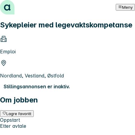
Hopp til innhold
Meny
Sykepleier med legevaktskompetanse
Emploi
Nordland, Vestland, Østfold
Stillingsannonsen er inaktiv.
Om jobben
Lagre favoritt
Oppstart
Etter avtale