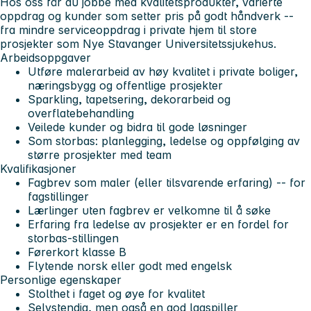
Hos oss får du jobbe med kvalitetsprodukter, varierte
oppdrag og kunder som setter pris på godt håndverk --
fra mindre serviceoppdrag i private hjem til store
prosjekter som Nye Stavanger Universitetssjukehus.
Arbeidsoppgaver
Utføre malerarbeid av høy kvalitet i private boliger,
næringsbygg og offentlige prosjekter
Sparkling, tapetsering, dekorarbeid og
overflatebehandling
Veilede kunder og bidra til gode løsninger
Som storbas: planlegging, ledelse og oppfølging av
større prosjekter med team
Kvalifikasjoner
Fagbrev som maler (eller tilsvarende erfaring) -- for
fagstillinger
Lærlinger uten fagbrev er velkomne til å søke
Erfaring fra ledelse av prosjekter er en fordel for
storbas-stillingen
Førerkort klasse B
Flytende norsk eller godt med engelsk
Personlige egenskaper
Stolthet i faget og øye for kvalitet
Selvstendig, men også en god lagspiller