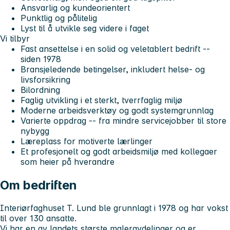
Ansvarlig og kundeorientert
Punktlig og pålitelig
Lyst til å utvikle seg videre i faget
Vi tilbyr
Fast ansettelse i en solid og veletablert bedrift --
siden 1978
Bransjeledende betingelser, inkludert helse- og
livsforsikring
Bilordning
Faglig utvikling i et sterkt, tverrfaglig miljø
Moderne arbeidsverktøy og godt systemgrunnlag
Varierte oppdrag -- fra mindre servicejobber til store
nybygg
Læreplass for motiverte lærlinger
Et profesjonelt og godt arbeidsmiljø med kollegaer
som heier på hverandre
Om bedriften
Interiørfaghuset T. Lund ble grunnlagt i 1978 og har vokst
til over 130 ansatte.
Vi har en av landets største maleravdelinger og er