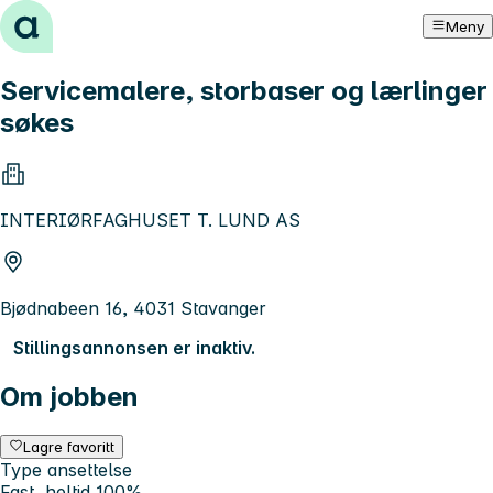
Hopp til innhold
Meny
Servicemalere, storbaser og lærlinger
søkes
INTERIØRFAGHUSET T. LUND AS
Bjødnabeen 16, 4031 Stavanger
Stillingsannonsen er inaktiv.
Om jobben
Lagre favoritt
Type ansettelse
Fast, heltid 100%