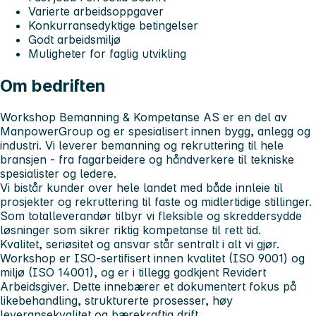
Varierte arbeidsoppgaver
Konkurransedyktige betingelser
Godt arbeidsmiljø
Muligheter for faglig utvikling
Om bedriften
Workshop Bemanning & Kompetanse AS er en del av
ManpowerGroup og er spesialisert innen bygg, anlegg og
industri. Vi leverer bemanning og rekruttering til hele
bransjen - fra fagarbeidere og håndverkere til tekniske
spesialister og ledere.
Vi bistår kunder over hele landet med både innleie til
prosjekter og rekruttering til faste og midlertidige stillinger.
Som totalleverandør tilbyr vi fleksible og skreddersydde
løsninger som sikrer riktig kompetanse til rett tid.
Kvalitet, seriøsitet og ansvar står sentralt i alt vi gjør.
Workshop er ISO-sertifisert innen kvalitet (ISO 9001) og
miljø (ISO 14001), og er i tillegg godkjent Revidert
Arbeidsgiver. Dette innebærer et dokumentert fokus på
likebehandling, strukturerte prosesser, høy
leveransekvalitet og bærekraftig drift.