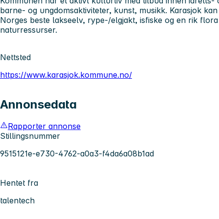
Kommunen har et aktivt kulturliv med tilbud innen idretts- og 
barne- og ungdomsaktiviteter, kunst, musikk. Karasjok kan ogs
Norges beste lakseelv, rype-/elgjakt, isfiske og en rik flor
naturressurser.
Nettsted
https://www.karasjok.kommune.no/
Annonsedata
Rapporter annonse
Stillingsnummer
9515121e-e730-4762-a0a3-f4da6a08b1ad
Hentet fra
talentech