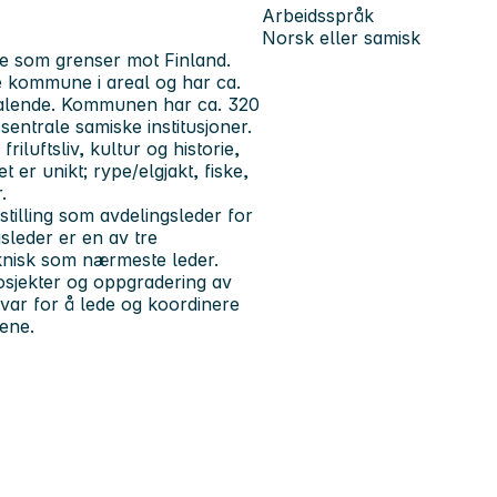
Arbeidsspråk
Norsk eller samisk
e som grenser mot Finland.
e kommune i areal og har ca.
talende. Kommunen har ca. 320
ntrale samiske institusjoner.
iluftsliv, kultur og historie,
 er unikt; rype/elgjakt, fiske,
r.
 stilling som avdelingsleder for
leder er en av tre
eknisk som nærmeste leder.
osjekter og oppgradering av
var for å lede og koordinere
stene.