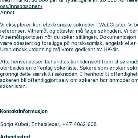
med inntil kr. 60 000 per år (ytterligere kr. 20 000 for lær
oss/innsatssonen/
Annet
Vi aksepterer kun elektroniske søknader i WebCruiter. Vi b
referanser. Vitnemål og attester må følge søknaden. Vi ber
Vitnemålsportalen når du søker stillingen. Dokumentasjon
være attestert og foreligge på norsk/samisk, engelsk eller 
Utenlandsk utdanning må være godkjent av HK-dir.
Alle henvendelser behandles konfidensielt frem til søknadsf
utarbeides en offentlig søkerliste. Søkere som ønsker søkn
grunngi dette særskilt i søknaden. I henhold til offentlig
søkeren bli offentliggjort selv om søkeren har anmodet om 
søkerlisten.
Kontaktinformasjon
Sanja Kubat, Enhetsleder, +47 40621608
Arbeidssted