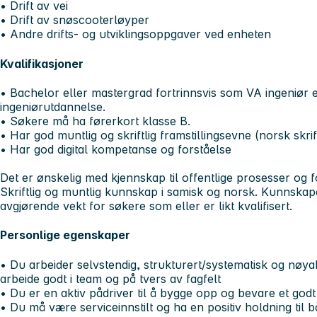
• Drift av vei
• Drift av snøscooterløyper
• Andre drifts- og utviklingsoppgaver ved enheten
Kvalifikasjoner
• Bachelor eller mastergrad fortrinnsvis som VA ingeniør 
ingeniørutdannelse.
• Søkere må ha førerkort klasse B.
• Har god muntlig og skriftlig framstillingsevne (norsk skri
• Har god digital kompetanse og forståelse
Det er ønskelig med kjennskap til offentlige prosesser og f
Skriftlig og muntlig kunnskap i samisk og norsk. Kunnskaper 
avgjørende vekt for søkere som eller er likt kvalifisert.
Personlige egenskaper
• Du arbeider selvstendig, strukturert/systematisk og nøya
arbeide godt i team og på tvers av fagfelt
• Du er en aktiv pådriver til å bygge opp og bevare et godt
• Du må være serviceinnstilt og ha en positiv holdning til