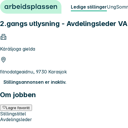
Hopp til innhold
Ledige stillinger
Ung
Somm
2.gangs utlysning - Avdelingsleder VA
Kárášjoga gielda
fitnodatgeaidnu, 9730 Karasjok
Stillingsannonsen er inaktiv.
Om jobben
Lagre favoritt
Stillingstittel
Avdelingsleder