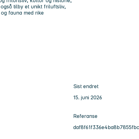
friluftsliv, kultur og historie,
å tilby et unikt friluftsliv,
a og fauna med rike
Sist endret
15. juni 2026
Referanse
daf8f61f336e4ba8b7855fb