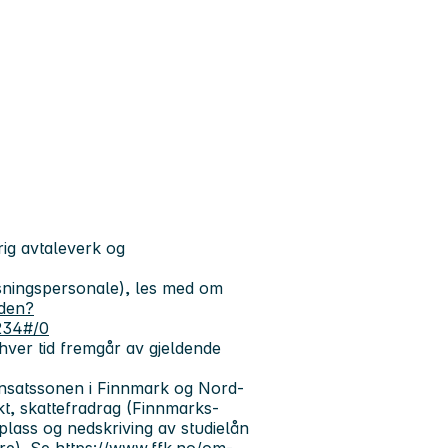
rig avtaleverk og
ningspersonale), les med om
iden?
234#/0
hver tid fremgår av gjeldende
nnsatssonen i Finnmark og Nord-
kt, skattefradrag (Finnmarks-
eplass og nedskriving av studielån