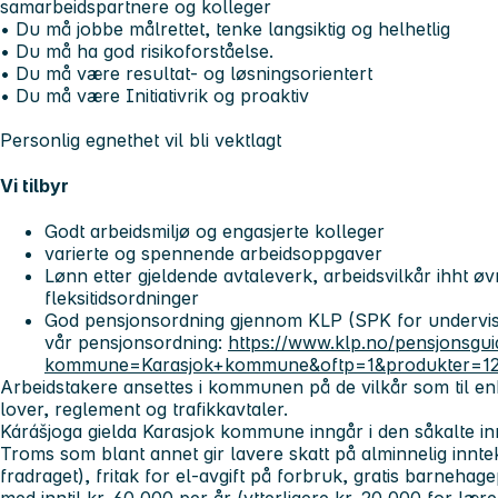
samarbeidspartnere og kolleger
• Du må jobbe målrettet, tenke langsiktig og helhetlig
• Du må ha god risikoforståelse.
• Du må være resultat- og løsningsorientert
• Du må være Initiativrik og proaktiv
Personlig egnethet vil bli vektlagt
Vi tilbyr
Godt arbeidsmiljø og engasjerte kolleger
varierte og spennende arbeidsoppgaver
Lønn etter gjeldende avtaleverk, arbeidsvilkår ihht øv
fleksitidsordninger
God pensjonsordning gjennom KLP (SPK for undervis
vår pensjonsordning:
https://www.klp.no/pensjonsgu
kommune=Karasjok+kommune&oftp=1&produkter=1
Arbeidstakere ansettes i kommunen på de vilkår som til en
lover, reglement og trafikkavtaler.
Kárášjoga gielda Karasjok kommune inngår i den såkalte i
Troms som blant annet gir lavere skatt på alminnelig innte
fradraget), fritak for el-avgift på forbruk, gratis barnehag