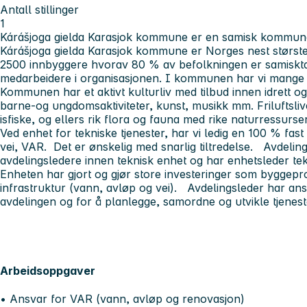
Antall stillinger
1
Kárášjoga gielda Karasjok kommune er en samisk kommun
Kárášjoga gielda Karasjok kommune er Norges nest størst
2500 innbyggere hvorav 80 % av befolkningen er samisk
medarbeidere i organisasjonen. I kommunen har vi mange se
Kommunen har et aktivt kulturliv med tilbud innen idrett og fr
barne-og ungdomsaktiviteter, kunst, musikk mm. Friluftslivet
isfiske, og ellers rik flora og fauna med rike naturressurse
Ved enhet for tekniske tjenester, har vi ledig en 100 % fast
vei, VAR.
Det er ønskelig med snarlig tiltredelse.
Avdelings
avdelingsledere innen teknisk enhet og har enhetsleder t
Enheten har gjort og gjør store investeringer som byggepr
infrastruktur (vann, avløp og vei). Avdelingsleder har ans
avdelingen og for å planlegge, samordne og utvikle tjene
Arbeidsoppgaver
• Ansvar for VAR (vann, avløp og renovasjon)