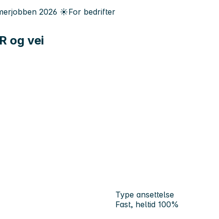
erjobben
2026
☀️
For bedrifter
R og vei
Type ansettelse
Fast, heltid 100%