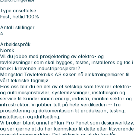
Type ansettelse
Fast, heltid 100%
Antall stillinger
4
Arbeidsspråk
Norsk
Vil du jobbe med prosjektering av elektro- og
tavleløsninger som skal bygges, testes, installeres og tas i
bruk i krevende industriprosjekter?
Mongstad Tavleteknikk AS søker nå elektroingeniører til
vårt tekniske fagmiljø.
Hos oss blir du en del av et selskap som leverer elektro-
og automasjonstavler, systemløsninger, installasjon og
service til kunder innen energi, industri, maritim sektor og
infrastruktur. Vi jobber tett på hele verdikjeden -- fra
prosjektering og dokumentasjon til produksjon, testing,
installasjon og idriftsetting.
Vi bruker blant annet ePlan Pro Panel som designverktøy,
og ser gjerne at du har kjennskap til dette eller tilsvarende
prosjekteringsverktøy. Det viktigste er at du forstår