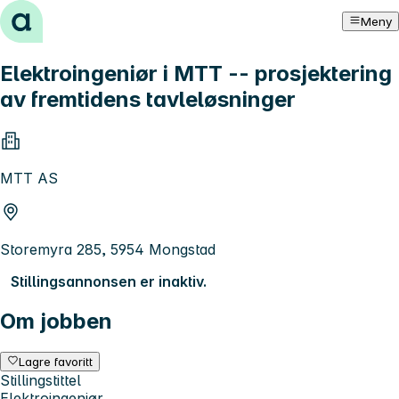
Hopp til innhold
Meny
Elektroingeniør i MTT -- prosjektering
av fremtidens tavleløsninger
MTT AS
Storemyra 285, 5954 Mongstad
Stillingsannonsen er inaktiv.
Om jobben
Lagre favoritt
Stillingstittel
Elektroingeniør