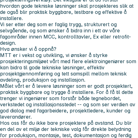
hvordan gode tekniske løsninger skal prosjekteres slik at
de også blir praktisk byggbare, testbare og effektive å
installere.
Vi ser etter deg som er faglig trygg, strukturert og
selvgående, og som ønsker å bidra inn i ett av våre
fagområder innen MCC, kontrolltavler, Ex eller retrofit-
design.
Hva ønsker vi å oppnå?
MTT er i vekst og utvikling, vi ønsker å styrke
prosjekteringsmiljøet vårt med flere elektroingeniører som
kan bidra til gode tekniske løsninger, effektiv
prosjektgjennomføring og tett samspill mellom teknisk
avdeling, produksjon og installasjon.
Målet vårt er å levere løsninger som er godt prosjektert,
praktisk byggbare og trygge å installere. For å få til dette
trenger vi ingeniører som forstår både tegnebordet,
verkstedet og installasjonsstedet -- og som ser verdien av
god dialog med fagarbeidere, prosjektledere, kunder og
leverandører.
Hos oss får du ikke bare prosjektere på avstand. Du blir
en del av et miljø der tekniske valg får direkte betydning
for produksjon, montasje, test, dokumentasjon og ferdig