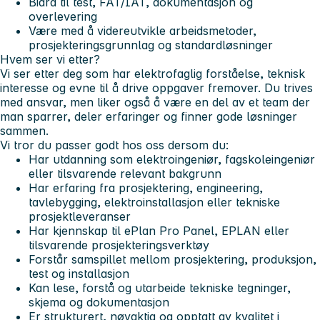
Bidra til test, FAT/IAT, dokumentasjon og
overlevering
Være med å videreutvikle arbeidsmetoder,
prosjekteringsgrunnlag og standardløsninger
Hvem ser vi etter?
Vi ser etter deg som har elektrofaglig forståelse, teknisk
interesse og evne til å drive oppgaver fremover. Du trives
med ansvar, men liker også å være en del av et team der
man sparrer, deler erfaringer og finner gode løsninger
sammen.
Vi tror du passer godt hos oss dersom du:
Har utdanning som elektroingeniør, fagskoleingeniør
eller tilsvarende relevant bakgrunn
Har erfaring fra prosjektering, engineering,
tavlebygging, elektroinstallasjon eller tekniske
prosjektleveranser
Har kjennskap til ePlan Pro Panel, EPLAN eller
tilsvarende prosjekteringsverktøy
Forstår samspillet mellom prosjektering, produksjon,
test og installasjon
Kan lese, forstå og utarbeide tekniske tegninger,
skjema og dokumentasjon
Er strukturert, nøyaktig og opptatt av kvalitet i