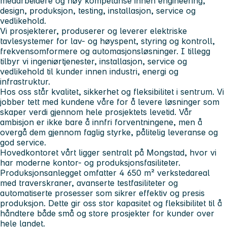
medarbeidere og høy kompetanse innen engineering,
design, produksjon, testing, installasjon, service og
vedlikehold.
Vi prosjekterer, produserer og leverer elektriske
tavlesystemer for lav- og høyspent, styring og kontroll,
frekvensomformere og automasjonsløsninger. I tillegg
tilbyr vi ingeniørtjenester, installasjon, service og
vedlikehold til kunder innen industri, energi og
infrastruktur.
Hos oss står kvalitet, sikkerhet og fleksibilitet i sentrum. Vi
jobber tett med kundene våre for å levere løsninger som
skaper verdi gjennom hele prosjektets levetid. Vår
ambisjon er ikke bare å innfri forventningene, men å
overgå dem gjennom faglig styrke, pålitelig leveranse og
god service.
Hovedkontoret vårt ligger sentralt på Mongstad, hvor vi
har moderne kontor- og produksjonsfasiliteter.
Produksjonsanlegget omfatter 4 650 m² verkstedareal
med traverskraner, avanserte testfasiliteter og
automatiserte prosesser som sikrer effektiv og presis
produksjon. Dette gir oss stor kapasitet og fleksibilitet til å
håndtere både små og store prosjekter for kunder over
hele landet.