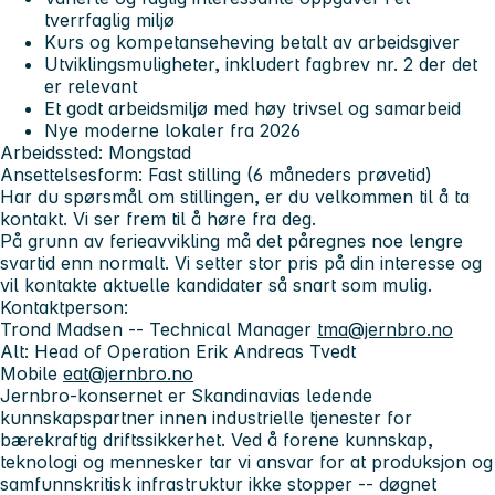
tverrfaglig miljø
Kurs og kompetanseheving betalt av arbeidsgiver
Utviklingsmuligheter, inkludert fagbrev nr. 2 der det
er relevant
Et godt arbeidsmiljø med høy trivsel og samarbeid
Nye moderne lokaler fra 2026
Arbeidssted:
Mongstad
Ansettelsesform:
Fast stilling (6 måneders prøvetid)
Har du spørsmål om stillingen, er du velkommen til å ta
kontakt. Vi ser frem til å høre fra deg.
På grunn av ferieavvikling må det påregnes noe lengre
svartid enn normalt. Vi setter stor pris på din interesse og
vil kontakte aktuelle kandidater så snart som mulig.
Kontaktperson:
Trond Madsen -- Technical Manager
tma@jernbro.no
Alt: Head of Operation Erik Andreas Tvedt
Mobile
eat@jernbro.no
Jernbro-konsernet er Skandinavias ledende
kunnskapspartner innen industrielle tjenester for
bærekraftig driftssikkerhet. Ved å forene kunnskap,
teknologi og mennesker tar vi ansvar for at produksjon og
samfunnskritisk infrastruktur ikke stopper -- døgnet