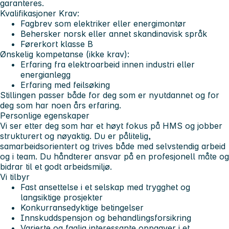
garanteres.
Kvalifikasjoner
Krav:
Fagbrev som elektriker eller energimontør
Behersker norsk eller annet skandinavisk språk
Førerkort klasse B
Ønskelig kompetanse (ikke krav):
Erfaring fra elektroarbeid innen industri eller
energianlegg
Erfaring med feilsøking
Stillingen passer både for deg som er nyutdannet og for
deg som har noen års erfaring.
Personlige egenskaper
Vi ser etter deg som har et høyt fokus på HMS og jobber
strukturert og nøyaktig. Du er pålitelig,
samarbeidsorientert og trives både med selvstendig arbeid
og i team. Du håndterer ansvar på en profesjonell måte og
bidrar til et godt arbeidsmiljø.
Vi tilbyr
Fast ansettelse i et selskap med trygghet og
langsiktige prosjekter
Konkurransedyktige betingelser
Innskuddspensjon og behandlingsforsikring
Varierte og faglig interessante oppgaver i et