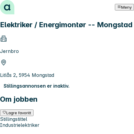
Hopp til innhold
Meny
Elektriker / Energimontør -- Mongstad
Jernbro
Litlås 2, 5954 Mongstad
Stillingsannonsen er inaktiv.
Om jobben
Lagre favoritt
Stillingstittel
Industrielektriker