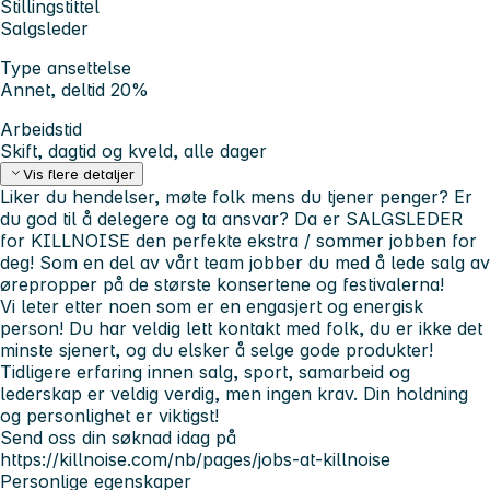
Stillingstittel
Salgsleder
Type ansettelse
Annet, deltid 20%
Arbeidstid
Skift, dagtid og kveld, alle dager
Vis flere detaljer
Liker du hendelser, møte folk mens du tjener penger? Er
du god til å delegere og ta ansvar? Da er SALGSLEDER
for KILLNOISE den perfekte ekstra / sommer jobben for
deg! Som en del av vårt team jobber du med å lede salg av
ørepropper på de største konsertene og festivalerna!
Vi leter etter noen som er en engasjert og energisk
person! Du har veldig lett kontakt med folk, du er ikke det
minste sjenert, og du elsker å selge gode produkter!
Tidligere erfaring innen salg, sport, samarbeid og
lederskap er veldig verdig, men ingen krav. Din holdning
og personlighet er viktigst!
Send oss din søknad idag på
https://killnoise.com/nb/pages/jobs-at-killnoise
Personlige egenskaper