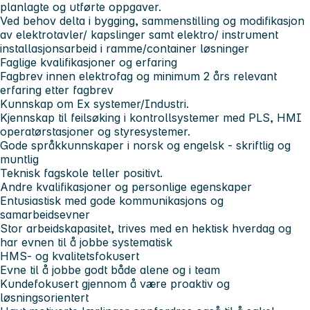
planlagte og utførte oppgaver.
Ved behov delta i bygging, sammenstilling og modifikasjon
av elektrotavler/ kapslinger samt elektro/ instrument
installasjonsarbeid i ramme/container løsninger
Faglige kvalifikasjoner og erfaring
Fagbrev innen elektrofag og minimum 2 års relevant
erfaring etter fagbrev
Kunnskap om Ex systemer/Industri.
Kjennskap til feilsøking i kontrollsystemer med PLS, HMI
operatørstasjoner og styresystemer.
Gode språkkunnskaper i norsk og engelsk - skriftlig og
muntlig
Teknisk fagskole teller positivt.
Andre kvalifikasjoner og personlige egenskaper
Entusiastisk med gode kommunikasjons og
samarbeidsevner
Stor arbeidskapasitet, trives med en hektisk hverdag og
har evnen til å jobbe systematisk
HMS- og kvalitetsfokusert
Evne til å jobbe godt både alene og i team
Kundefokusert gjennom å være proaktiv og
løsningsorientert