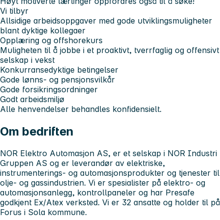
Høyt motiverte lærlinger oppfordres også til å søke!
Vi tilbyr
Allsidige arbeidsoppgaver med gode utviklingsmuligheter
blant dyktige kollegaer
Opplæring og offshorekurs
Muligheten til å jobbe i et proaktivt, tverrfaglig og offensivt
selskap i vekst
Konkurransedyktige betingelser
Gode lønns- og pensjonsvilkår
Gode forsikringsordninger
Godt arbeidsmiljø
Alle henvendelser behandles konfidensielt.
Om bedriften
NOR Elektro Automasjon AS, er et selskap i NOR Industri
Gruppen AS og er leverandør av elektriske,
instrumenterings- og automasjonsprodukter og tjenester til
olje- og gassindustrien. Vi er spesialister på elektro- og
automasjonsanlegg, kontrollpaneler og har Presafe
godkjent Ex/Atex verksted. Vi er 32 ansatte og holder til på
Forus i Sola kommune.