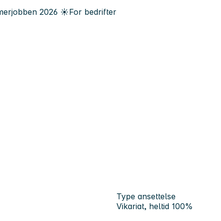
erjobben
2026
☀️
For bedrifter
Type ansettelse
Vikariat, heltid 100%