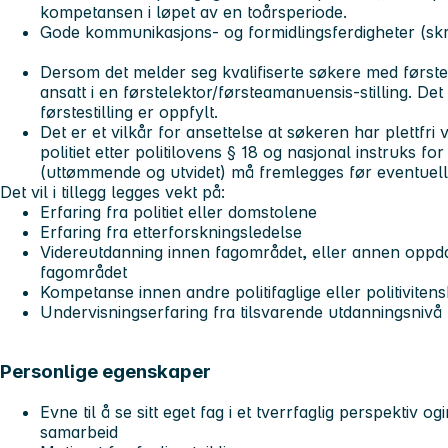
kompetansen i løpet av en toårsperiode.
Gode kommunikasjons- og formidlingsferdigheter (skri
Dersom det melder seg kvalifiserte søkere med først
ansatt i en førstelektor/førsteamanuensis-stilling. Det 
førstestilling er oppfylt.
Det er et vilkår for ansettelse at søkeren har plettfri 
politiet etter politilovens § 18 og nasjonal instruks for
(uttømmende og utvidet) må fremlegges før eventuell 
Det vil i tillegg legges vekt på:
Erfaring fra politiet eller domstolene
Erfaring fra etterforskningsledelse
Videreutdanning innen fagområdet, eller annen oppd
fagområdet
Kompetanse innen andre politifaglige eller politivite
Undervisningserfaring fra tilsvarende utdanningsnivå
Personlige egenskaper
Evne til å se sitt eget fag i et tverrfaglig perspektiv og
samarbeid