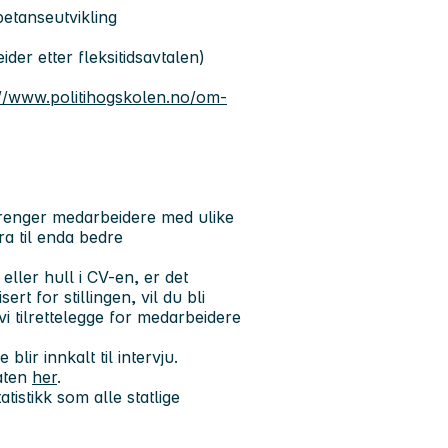
etanseutvikling
der etter fleksitidsavtalen)
://www.politihogskolen.no/om-
 trenger medarbeidere med ulike
a til enda bedre
ler hull i CV-en, er det
rt for stillingen, vil du bli
vi tilrettelegge for medarbeidere
lir innkalt til intervju.
aten
her
.
tistikk som alle statlige