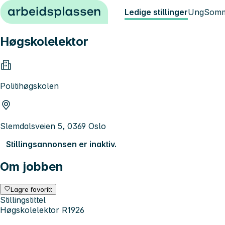
Hopp til innhold
Ledige stillinger
Ung
Somm
Høgskolelektor
Politihøgskolen
Slemdalsveien 5, 0369 Oslo
Stillingsannonsen er inaktiv.
Om jobben
Lagre favoritt
Stillingstittel
Høgskolelektor R1926