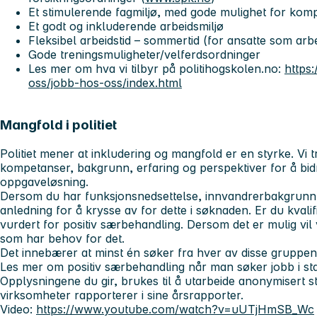
Et stimulerende fagmiljø, med gode mulighet for komp
Et godt og inkluderende arbeidsmiljø
Fleksibel arbeidstid – sommertid (for ansatte som arbei
Gode treningsmuligheter/velferdsordninger
Les mer om hva vi tilbyr på politihogskolen.no:
https
oss/jobb-hos-oss/index.html
Mangfold i politiet
Politiet mener at inkludering og mangfold er en styrke. Vi
kompetanser, bakgrunn, erfaring og perspektiver for å bidr
oppgaveløsning.
Dersom du har funksjonsnedsettelse, innvandrerbakgrunn el
anledning for å krysse av for dette i søknaden. Er du kvalifise
vurdert for positiv særbehandling. Dersom det er mulig vil 
som har behov for det.
Det innebærer at minst én søker fra hver av disse gruppene b
Les mer om positiv særbehandling når man søker jobb i st
Opplysningene du gir, brukes til å utarbeide anonymisert sta
virksomheter rapporterer i sine årsrapporter.
Video:
https://www.youtube.com/watch?v=uUTjHmSB_Wc