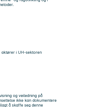
metoder.
g aktører i UH-sektoren
isning og veiledning på
ansettelse ikke kan dokumentere
ålagt å skaffe seg denne