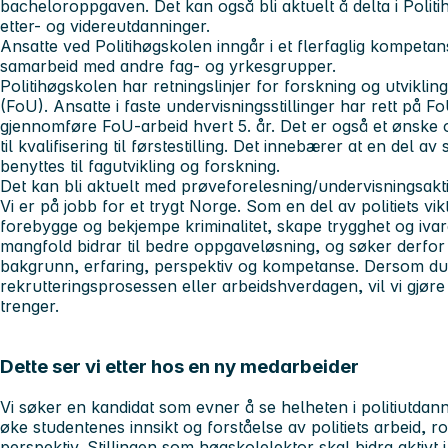
bacheloroppgaven. Det kan også bli aktuelt å delta i Poli
etter- og videreutdanninger.
Ansatte ved Politihøgskolen inngår i et flerfaglig kompetans
samarbeid med andre fag- og yrkesgrupper.
Politihøgskolen har retningslinjer for forskning og utvikling
(FoU). Ansatte i faste undervisningsstillinger har rett på FoU
gjennomføre FoU-arbeid hvert 5. år. Det er også et ønske 
til kvalifisering til førstestilling. Det innebærer at en del av
benyttes til fagutvikling og forskning.
Det kan bli aktuelt med prøveforelesning/undervisningsaktiv
Vi er på jobb for et trygt Norge. Som en del av politiets v
forebygge og bekjempe kriminalitet, skape trygghet og ivare
mangfold bidrar til bedre oppgaveløsning, og søker derfo
bakgrunn, erfaring, perspektiv og kompetanse. Dersom du h
rekrutteringsprosessen eller arbeidshverdagen, vil vi gjøre 
trenger.
Dette ser vi etter hos en ny medarbeider
Vi søker en kandidat som evner å se helheten i politiutdann
øke studentenes innsikt og forståelse av politiets arbeid, ro
perspektiv. Stillingen som høgskolelektor skal bidra aktivt 