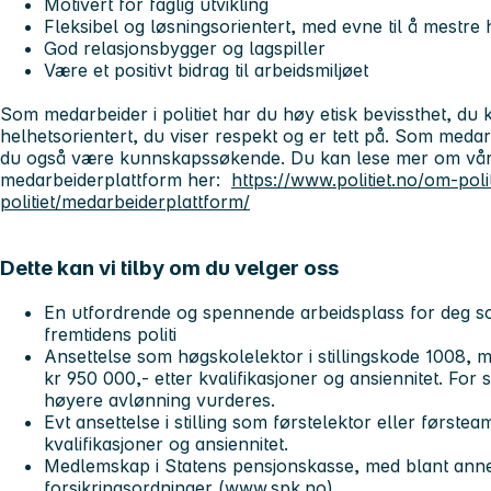
Motivert for faglig utvikling
Fleksibel og løsningsorientert, med evne til å mestre
God relasjonsbygger og lagspiller
Være et positivt bidrag til arbeidsmiljøet
Som medarbeider i politiet har du høy etisk bevissthet, d
helhetsorientert, du viser respekt og er tett på. Som meda
du også være kunnskapssøkende. Du kan lese mer om våre 
medarbeiderplattform her:
https://www.politiet.no/om-polit
politiet/medarbeiderplattform/
Dette kan vi tilby om du velger oss
En utfordrende og spennende arbeidsplass for deg s
fremtidens politi
Ansettelse som høgskolelektor i stillingskode 1008, m
kr 950 000,- etter kvalifikasjoner og ansiennitet. For 
høyere avlønning vurderes.
Evt ansettelse i stilling som førstelektor eller først
kvalifikasjoner og ansiennitet.
Medlemskap i Statens pensjonskasse, med blant anne
forsikringsordninger (
www.spk.no
)