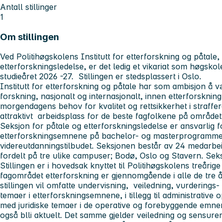
Antall stillinger
1
Om stillingen
Ved Politihøgskolens Institutt for etterforskning og påtale,
etterforskningsledelse, er det ledig et vikariat som høgskole
studieåret 2026 -27. Stillingen er stedsplassert i Oslo.
Institutt for etterforskning og påtale har som ambisjon å 
forskning, nasjonalt og internasjonalt, innen etterforskning
morgendagens behov for kvalitet og rettsikkerhet i straffer
attraktivt arbeidsplass for de beste fagfolkene på området
Seksjon for påtale og etterforskningsledelse er ansvarlig f
etterforskningsemnene på bachelor- og masterprogrammet 
videreutdanningstilbudet. Seksjonen består av 24 medarbeide
fordelt på tre ulike campuser; Bodø, Oslo og Stavern. Seks
Stillingen er i hovedsak knyttet til Politihøgskolens treåri
fagområdet etterforskning er gjennomgående i alle de tre år
stillingen vil omfatte undervisning, veiledning, vurderings- o
temaer i etterforskningsemnene, i tillegg til administrative 
med juridiske temaer i de operative og forebyggende emn
også blli aktuelt. Det samme gjelder veiledning og sensurer