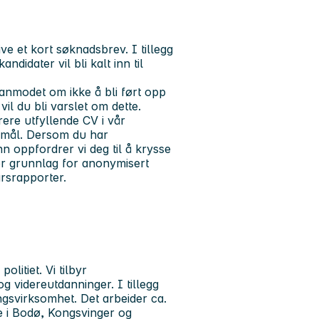
e et kort søknadsbrev. I tillegg
didater vil bli kalt inn til
 anmodet om ikke å bli ført opp
vil du bli varslet om dette.
rere utfyllende CV i vår
nemål. Dersom du har
n oppfordrer vi deg til å krysse
ner grunnlag for anonymisert
årsrapporter.
litiet. Vi tilbyr
 videreutdanninger. I tillegg
ngsvirksomhet. Det arbeider ca.
ne i Bodø, Kongsvinger og