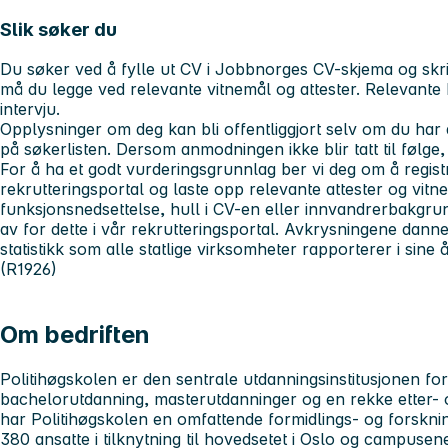
Slik søker du
Du søker ved å fylle ut CV i Jobbnorges CV-skjema og skriv
må du legge ved relevante vitnemål og attester. Relevante kan
intervju.
Opplysninger om deg kan bli offentliggjort selv om du har
på søkerlisten. Dersom anmodningen ikke blir tatt til følge, 
For å ha et godt vurderingsgrunnlag ber vi deg om å regist
rekrutteringsportal og laste opp relevante attester og vit
funksjonsnedsettelse, hull i CV-en eller innvandrerbakgrun
av for dette i vår rekrutteringsportal. Avkrysningene dan
statistikk som alle statlige virksomheter rapporterer i sine 
(R1926)
Om bedriften
Politihøgskolen er den sentrale utdanningsinstitusjonen for po
bachelorutdanning, masterutdanninger og en rekke etter- og
har Politihøgskolen en omfattende formidlings- og forskni
380 ansatte i tilknytning til hovedsetet i Oslo og campuse