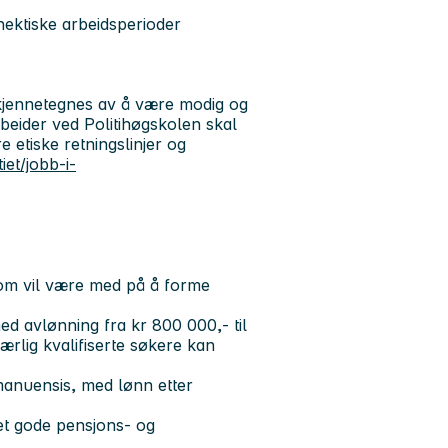
 hektiske arbeidsperioder
u kjennetegnes av å være modig og
rbeider ved Politihøgskolen skal
etiske retningslinjer og
iet/jobb-i-
om vil være med på å forme
ed avlønning fra kr 800 000,- til
særlig kvalifiserte søkere kan
eamanuensis, med lønn etter
t gode pensjons- og