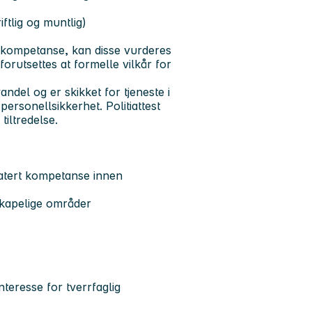
ftlig og muntlig)
ekompetanse, kan disse vurderes
forutsettes at formelle vilkår for
vandel og er skikket for tjeneste i
 personellsikkerhet. Politiattest
tiltredelse.
atert kompetanse innen
nskapelige områder
interesse for tverrfaglig