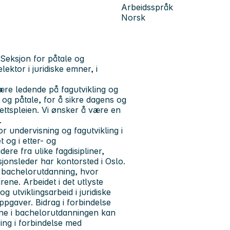
Arbeidsspråk
Norsk
 Seksjon for påtale og
lektor i juridiske emner, i
være ledende på fagutvikling og
 og påtale, for å sikre dagens og
ettspleien. Vi ønsker å være en
.
or undervisning og fagutvikling i
og i etter- og
re fra ulike fagdisipliner,
jonsleder har kontorsted i Oslo.
ge bachelorutdanning, hvor
ene. Arbeidet i det utlyste
g utviklingsarbeid i juridiske
oppgaver. Bidrag i forbindelse
ene i bachelorutdanningen kan
ing i forbindelse med