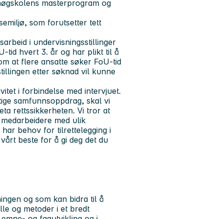
tihøgskolens masterprogram og
emiljø, som forutsetter tett
sarbeid i undervisningsstillinger
-tid hvert 3. år og har plikt til å
om at flere ansatte søker FoU-tid
 stillingen etter søknad vil kunne
itet i forbindelse med intervjuet.
iktige samfunnsoppdrag, skal vi
ta rettssikkerheten. Vi tror at
r medarbeidere med ulik
ar behov for tilrettelegging i
vårt beste for å gi deg det du
ingen og som kan bidra til å
lle og metoder i et bredt
i emne- og fagutvikling og i