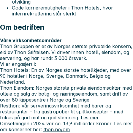
utvikling
Gode karrieremuligheter i Thon Hotels, hvor
internrekruttering står sterkt
Om bedriften
Våre virksomhetsområder
Thon Gruppen er et av Norges største privateide konsern,
eid av Thon Stiftelsen. Vi driver innen hotell, eiendom, og
servering, og har rundt 3 000 årsverk.
Vi er engasjert i:
Thon Hotels
: En av Norges største hotellkjeder, med over
90 hoteller i Norge, Sverige, Danmark, Belgia og
Nederland.
Thon Eiendom
: Norges største private eiendomsaktør med
utleie og salg av bolig- og næringseiendom, samt drift av
over 80 kjøpesentre i Norge og Sverige.
Resthon
: Vår serveringsvirksomhet med barer og
restauranter – fra gastropuber til spillkonsepter – med
fokus på god mat og god stemning.
Les mer
Omsetningen i 2024 var ca. 13,9 milliarder kroner. Les mer
om konsernet her:
thon.no/om