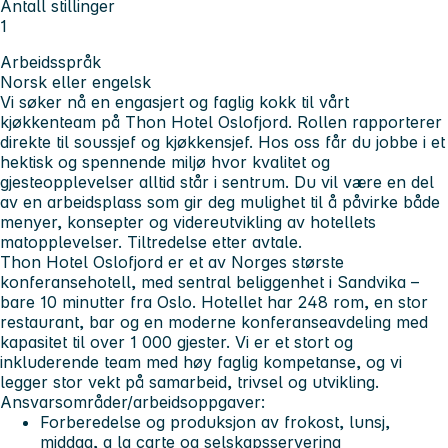
Antall stillinger
1
Arbeidsspråk
Norsk eller engelsk
Vi søker nå en engasjert og faglig kokk til vårt
kjøkkenteam på Thon Hotel Oslofjord. Rollen rapporterer
direkte til soussjef og kjøkkensjef. Hos oss får du jobbe i et
hektisk og spennende miljø hvor kvalitet og
gjesteopplevelser alltid står i sentrum. Du vil være en del
av en arbeidsplass som gir deg mulighet til å påvirke både
menyer, konsepter og videreutvikling av hotellets
matopplevelser. Tiltredelse etter avtale.
Thon Hotel Oslofjord er et av Norges største
konferansehotell, med sentral beliggenhet i Sandvika –
bare 10 minutter fra Oslo. Hotellet har 248 rom, en stor
restaurant, bar og en moderne konferanseavdeling med
kapasitet til over 1 000 gjester. Vi er et stort og
inkluderende team med høy faglig kompetanse, og vi
legger stor vekt på samarbeid, trivsel og utvikling.
Ansvarsområder/arbeidsoppgaver:
Forberedelse og produksjon av frokost, lunsj,
middag, a la carte og selskapsservering