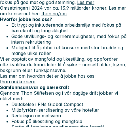
fokus på god mat og god stemning.
Les mer
Omsetningen i 2024 var ca. 13,9 milliarder kroner. Les mer
om konsernet her:
thon.no/om
Hvorfor jobbe hos oss?
Et trygt og inkluderende arbeidsmiljø med fokus på
bærekraft og langsiktighet
Gode utviklings- og karrieremuligheter, med fokus på
intern rekruttering
Mulighet til å jobbe i et konsern med stor bredde og
mange ulike roller
Vi er opptatt av mangfold og likestilling, og oppfordrer
alle kvalifiserte kandidater til å søke – uansett alder, kjønn,
bakgrunn eller funksjonsevne.
Les mer om hvordan det er å jobbe hos oss:
thon.no/karriere
Samfunnsansvar og bærekraft
Gjennom Thon Stiftelsen og i vår daglige drift jobber vi
aktivt med:
Deltakelse i FNs Global Compact
Miljøfyrtårn-sertifisering av våre hoteller
Reduksjon av matsvinn
Fokus på likestilling og mangfold
Støtte til forskning og allmennyttige formål