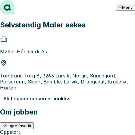
Hopp til innhold
Meny
Selvstendig Maler søkes
Møller Håndverk As
Torstrand Torg 8, 3263 Larvik, Norge, Sandefjord,
Porsgrunn, Skien, Bamble, Larvik, Drangedal, Kragerø,
Horten
Stillingsannonsen er inaktiv.
Om jobben
Lagre favoritt
Oppstart