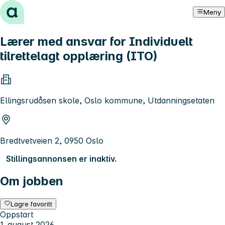
Hopp til innhold
Meny
Lærer med ansvar for Individuelt
tilrettelagt opplæring (ITO)
Ellingsrudåsen skole, Oslo kommune, Utdanningsetaten
Bredtvetveien 2, 0950 Oslo
Stillingsannonsen er inaktiv.
Om jobben
Lagre favoritt
Oppstart
1. august 2026