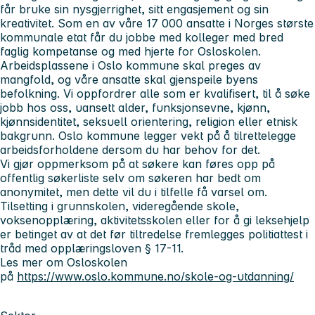
får bruke sin nysgjerrighet, sitt engasjement og sin
kreativitet. Som en av våre 17 000 ansatte i Norges største
kommunale etat får du jobbe med kolleger med bred
faglig kompetanse og med hjerte for Osloskolen.
Arbeidsplassene i Oslo kommune skal preges av
mangfold, og våre ansatte skal gjenspeile byens
befolkning. Vi oppfordrer alle som er kvalifisert, til å søke
jobb hos oss, uansett alder, funksjonsevne, kjønn,
kjønnsidentitet, seksuell orientering, religion eller etnisk
bakgrunn. Oslo kommune legger vekt på å tilrettelegge
arbeidsforholdene dersom du har behov for det.
Vi gjør oppmerksom på at søkere kan føres opp på
offentlig søkerliste selv om søkeren har bedt om
anonymitet, men dette vil du i tilfelle få varsel om.
Tilsetting i grunnskolen, videregående skole,
voksenopplæring, aktivitetsskolen eller for å gi leksehjelp
er betinget av at det før tiltredelse fremlegges politiattest i
tråd med opplæringsloven § 17-11.
Les mer om Osloskolen
på
https://www.oslo.kommune.no/skole-og-utdanning/