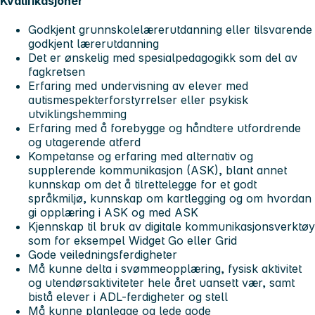
Kvalifikasjoner
Godkjent grunnskolelærerutdanning eller tilsvarende
godkjent lærerutdanning
Det er ønskelig med spesialpedagogikk som del av
fagkretsen
Erfaring med undervisning av elever med
autismespekterforstyrrelser eller psykisk
utviklingshemming
Erfaring med å forebygge og håndtere utfordrende
og utagerende atferd
Kompetanse og erfaring med alternativ og
supplerende kommunikasjon (ASK), blant annet
kunnskap om det å tilrettelegge for et godt
språkmiljø, kunnskap om kartlegging og om hvordan
gi opplæring i ASK og med ASK
Kjennskap til bruk av digitale kommunikasjonsverktøy
som for eksempel Widget Go eller Grid
Gode veiledningsferdigheter
Må kunne delta i svømmeopplæring, fysisk aktivitet
og utendørsaktiviteter hele året uansett vær, samt
bistå elever i ADL-ferdigheter og stell
Må kunne planlegge og lede gode