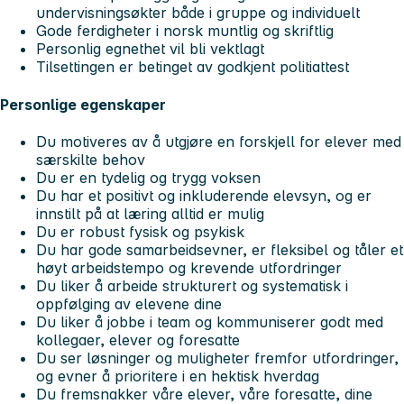
undervisningsøkter både i gruppe og individuelt
Gode ferdigheter i norsk muntlig og skriftlig
Personlig egnethet vil bli vektlagt
Tilsettingen er betinget av godkjent politiattest
Personlige egenskaper
Du motiveres av å utgjøre en forskjell for elever med
særskilte behov
Du er en tydelig og trygg voksen
Du har et positivt og inkluderende elevsyn, og er
innstilt på at læring alltid er mulig
Du er robust fysisk og psykisk
Du har gode samarbeidsevner, er fleksibel og tåler et
høyt arbeidstempo og krevende utfordringer
Du liker å arbeide strukturert og systematisk i
oppfølging av elevene dine
Du liker å jobbe i team og kommuniserer godt med
kollegaer, elever og foresatte
Du ser løsninger og muligheter fremfor utfordringer,
og evner å prioritere i en hektisk hverdag
Du fremsnakker våre elever, våre foresatte, dine