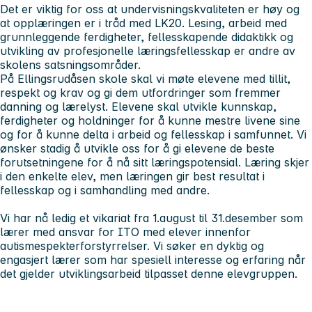
Det er viktig for oss at undervisningskvaliteten er høy og
at opplæringen er i tråd med LK20. Lesing, arbeid med
grunnleggende ferdigheter, fellesskapende didaktikk og
utvikling av profesjonelle læringsfellesskap er andre av
skolens satsningsområder.
På Ellingsrudåsen skole skal vi møte elevene med tillit,
respekt og krav og gi dem utfordringer som fremmer
danning og lærelyst. Elevene skal utvikle kunnskap,
ferdigheter og holdninger for å kunne mestre livene sine
og for å kunne delta i arbeid og fellesskap i samfunnet. Vi
ønsker stadig å utvikle oss for å gi elevene de beste
forutsetningene for å nå sitt læringspotensial. Læring skjer
i den enkelte elev, men læringen gir best resultat i
fellesskap og i samhandling med andre.
Vi har nå ledig et vikariat fra 1.august til 31.desember som
lærer med ansvar for ITO med elever innenfor
autismespekterforstyrrelser. Vi søker en dyktig og
engasjert lærer som har spesiell interesse og erfaring når
det gjelder utviklingsarbeid tilpasset denne elevgruppen.