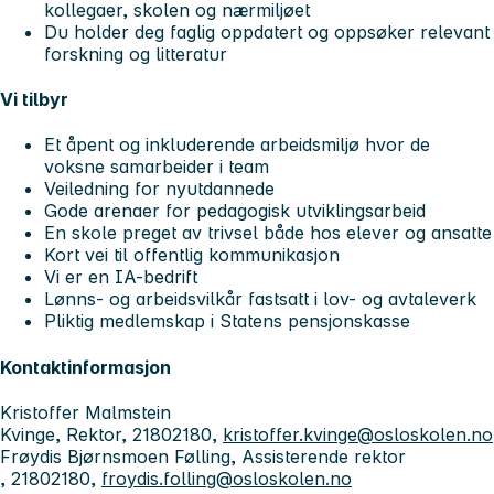
kollegaer, skolen og nærmiljøet
Du holder deg faglig oppdatert og oppsøker relevant
forskning og litteratur
Vi tilbyr
Et åpent og inkluderende arbeidsmiljø hvor de
voksne samarbeider i team
Veiledning for nyutdannede
Gode arenaer for pedagogisk utviklingsarbeid
En skole preget av trivsel både hos elever og ansatte
Kort vei til offentlig kommunikasjon
Vi er en IA-bedrift
Lønns- og arbeidsvilkår fastsatt i lov- og avtaleverk
Pliktig medlemskap i Statens pensjonskasse
Kontaktinformasjon
Kristoffer Malmstein
Kvinge, Rektor, 21802180,
kristoffer.kvinge@osloskolen.no
Frøydis Bjørnsmoen Følling, Assisterende rektor
, 21802180,
froydis.folling@osloskolen.no