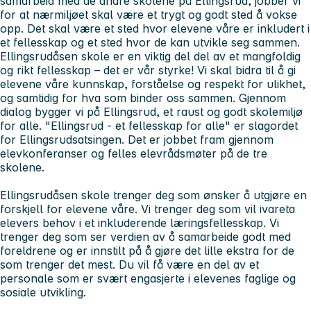
samarbeid med de andre skolene på Ellingsrud, jobber vi
for at nærmiljøet skal være et trygt og godt sted å vokse
opp. Det skal være et sted hvor elevene våre er inkludert i
et fellesskap og et sted hvor de kan utvikle seg sammen.
Ellingsrudåsen skole er en viktig del del av et mangfoldig
og rikt fellesskap – det er vår styrke! Vi skal bidra til å gi
elevene våre kunnskap, forståelse og respekt for ulikhet,
og samtidig for hva som binder oss sammen. Gjennom
dialog bygger vi på Ellingsrud, et raust og godt skolemiljø
for alle. "Ellingsrud - et fellesskap for alle" er slagordet
for Ellingsrudsatsingen. Det er jobbet fram gjennom
elevkonferanser og felles elevrådsmøter på de tre
skolene.
Ellingsrudåsen skole trenger deg som ønsker å utgjøre en
forskjell for elevene våre. Vi trenger deg som vil ivareta
elevers behov i et inkluderende læringsfellesskap. Vi
trenger deg som ser verdien av å samarbeide godt med
foreldrene og er innstilt på å gjøre det lille ekstra for de
som trenger det mest. Du vil få være en del av et
personale som er svært engasjerte i elevenes faglige og
sosiale utvikling.