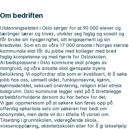
Om bedriften
Utdanningsetaten i Oslo sørger for at 90 000 elever og
lærlinger lærer og trives, utvikler seg faglig og sosialt og
får bruke sin nysgjerrighet, sitt engasjement og sin
kreativitet. Som en av våre 17 000 ansatte i Norges største
kommunale etat får du jobbe med kolleger med bred
faglig kompetanse og med hjerte for Osloskolen.
Arbeidsplassene i Oslo kommune skal preges av
mangfold, og våre ansatte skal gjenspeile byens
befolkning. Vi oppfordrer alle som er kvalifisert, til å søke
jobb hos oss, uansett alder, funksjonsevne, kjønn,
kjønnsidentitet, seksuell orientering, religion eller etnisk
bakgrunn. Oslo kommune legger vekt på å tilrettelegge
arbeidsforholdene dersom du har behov for det.
Vi gjør oppmerksom på at søkere kan føres opp på
offentlig søkerliste selv om søkeren har bedt om
anonymitet, men dette vil du i tilfelle få varsel om.
Tilsetting i grunnskolen, videregående skole,
voksenopplæring, aktivitetsskolen eller for å gi leksehjelp