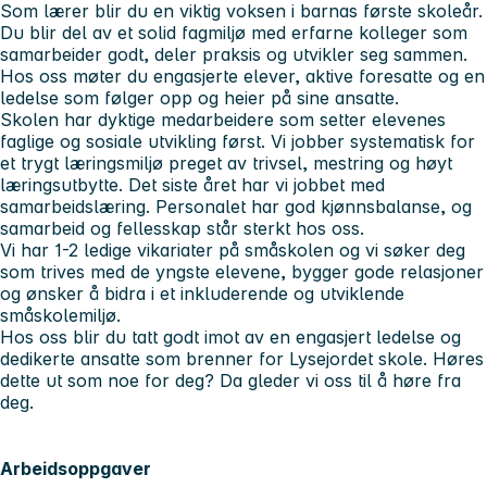
Som lærer blir du en viktig voksen i barnas første skoleår.
Du blir del av et solid fagmiljø med erfarne kolleger som
samarbeider godt, deler praksis og utvikler seg sammen.
Hos oss møter du engasjerte elever, aktive foresatte og en
ledelse som følger opp og heier på sine ansatte.
Skolen har dyktige medarbeidere som setter elevenes
faglige og sosiale utvikling først. Vi jobber systematisk for
et trygt læringsmiljø preget av trivsel, mestring og høyt
læringsutbytte. Det siste året har vi jobbet med
samarbeidslæring. Personalet har god kjønnsbalanse, og
samarbeid og fellesskap står sterkt hos oss.
Vi har 1-2 ledige vikariater på småskolen og vi søker deg
som trives med de yngste elevene, bygger gode relasjoner
og ønsker å bidra i et inkluderende og utviklende
småskolemiljø.
Hos oss blir du tatt godt imot av en engasjert ledelse og
dedikerte ansatte som brenner for Lysejordet skole. Høres
dette ut som noe for deg? Da gleder vi oss til å høre fra
deg.
Arbeidsoppgaver