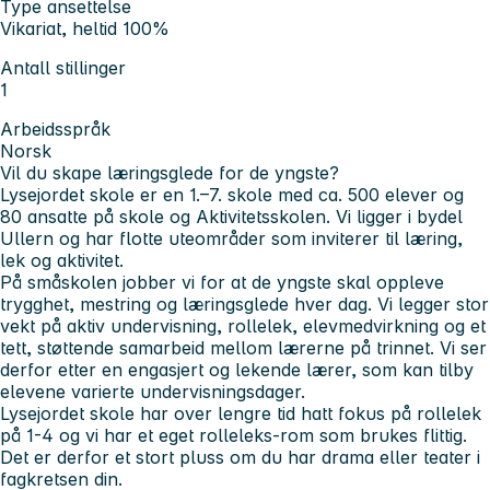
Type ansettelse
Vikariat, heltid 100%
Antall stillinger
1
Arbeidsspråk
Norsk
Vil du skape læringsglede for de yngste?
Lysejordet skole er en 1.–7. skole med ca. 500 elever og
80 ansatte på skole og Aktivitetsskolen. Vi ligger i bydel
Ullern og har flotte uteområder som inviterer til læring,
lek og aktivitet.
På småskolen jobber vi for at de yngste skal oppleve
trygghet, mestring og læringsglede hver dag. Vi legger stor
vekt på aktiv undervisning, rollelek, elevmedvirkning og et
tett, støttende samarbeid mellom lærerne på trinnet. Vi ser
derfor etter en engasjert og lekende lærer, som kan tilby
elevene varierte undervisningsdager.
Lysejordet skole har over lengre tid hatt fokus på rollelek
på 1-4 og vi har et eget rolleleks-rom som brukes flittig.
Det er derfor et stort pluss om du har drama eller teater i
fagkretsen din.