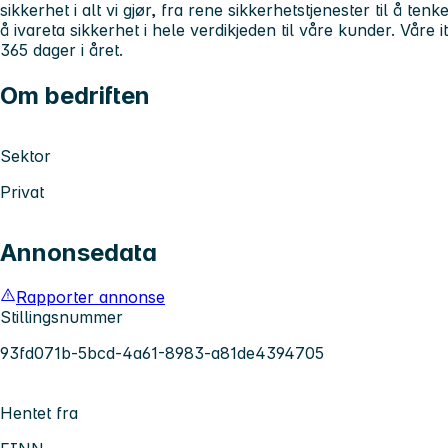
sikkerhet i alt vi gjør, fra rene sikkerhetstjenester til å tenk
å ivareta sikkerhet i hele verdikjeden til våre kunder. Våre i
365 dager i året.
Om bedriften
Sektor
Privat
Annonsedata
Rapporter annonse
Stillingsnummer
93fd071b-5bcd-4a61-8983-a81de4394705
Hentet fra