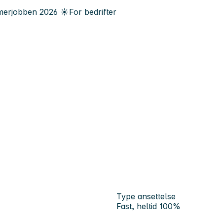
erjobben
2026
☀️
For bedrifter
Type ansettelse
Fast, heltid 100%