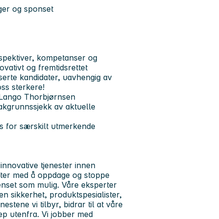
ger og sponset
erspektiver, kompetanser og
ovativt og fremtidsrettet
iserte kandidater, uavhengig av
ss sterkere!
ip Lango Thorbjørnsen
akgrunnssjekk av aktuelle
s for særskilt utmerkende
 innovative tjenester innen
heter med å oppdage og stoppe
enset som mulig. Våre eksperter
en sikkerhet, produktspesialister,
tene vi tilbyr, bidrar til at våre
ep utenfra. Vi jobber med