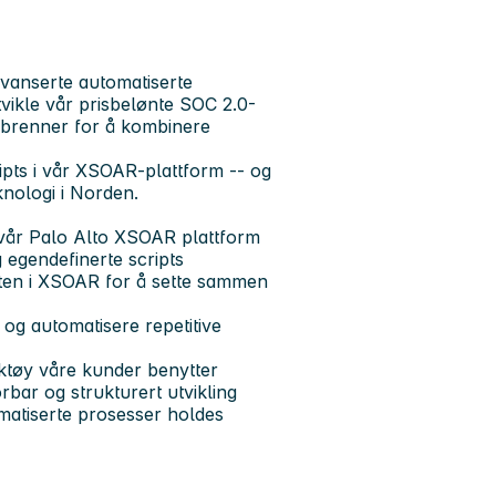
avanserte automatiserte
tvikle vår prisbelønte SOC 2.0-
m brenner for å kombinere
ripts i vår XSOAR-plattform -- og
eknologi i Norden.
i vår Palo Alto XSOAR plattform
 egendefinerte scripts
ten i XSOAR for å sette sammen
og automatisere repetitive
rktøy våre kunder benytter
bar og strukturert utvikling
omatiserte prosesser holdes