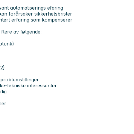
ant automatiserings efaring
an forårsaker sikkerhetsbrister
ntert erfaring som kompenserer
 flere av følgende:
plunk)
L2)
 problemstillinger
ke-tekniske interessenter
dig
aer