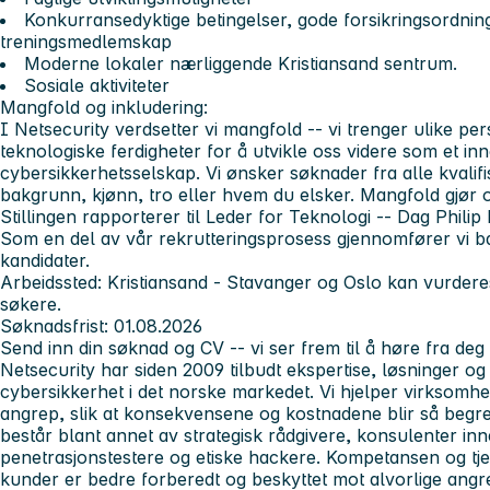
Konkurransedyktige betingelser, gode forsikringsordnin
treningsmedlemskap
Moderne lokaler nærliggende Kristiansand sentrum.
Sosiale aktiviteter
Mangfold og inkludering:
I Netsecurity verdsetter vi mangfold -- vi trenger ulike p
teknologiske ferdigheter for å utvikle oss videre som et inn
cybersikkerhetsselskap. Vi ønsker søknader fra alle kvalif
bakgrunn, kjønn, tro eller hvem du elsker. Mangfold gjør o
Stillingen rapporterer til Leder for Teknologi -- Dag Phil
Som en del av vår rekrutteringsprosess gjennomfører vi b
kandidater.
Arbeidssted:
Kristiansand - Stavanger og Oslo kan vurdere
søkere.
Søknadsfrist:
01.08.2026
Send inn din søknad og CV -- vi ser frem til å høre fra deg
Netsecurity har siden 2009 tilbudt ekspertise, løsninger og
cybersikkerhet i det norske markedet. Vi hjelper virksom
angrep, slik at konsekvensene og kostnadene blir så begr
består blant annet av strategisk rådgivere, konsulenter inn
penetrasjonstestere og etiske hackere. Kompetansen og tjenes
kunder er bedre forberedt og beskyttet mot alvorlige angr