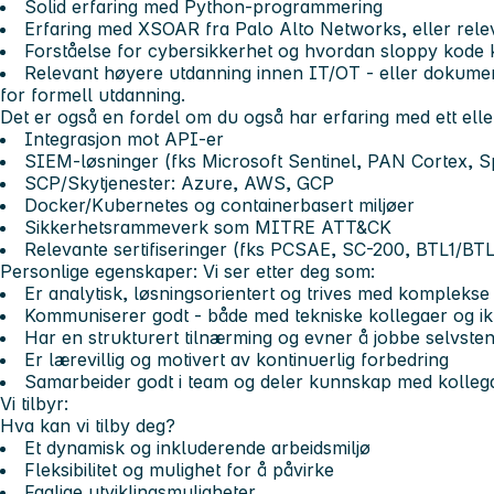
Solid erfaring med Python-programmering
Erfaring med XSOAR fra Palo Alto Networks, eller relev
Forståelse for cybersikkerhet og hvordan sloppy kode k
Relevant høyere utdanning innen IT/OT - eller dokume
for formell utdanning.
Det er også en fordel om du også har erfaring med ett elle
Integrasjon mot API-er
SIEM-løsninger (fks Microsoft Sentinel, PAN Cortex, S
SCP/Skytjenester: Azure, AWS, GCP
Docker/Kubernetes og containerbasert miljøer
Sikkerhetsrammeverk som MITRE ATT&CK
Relevante sertifiseringer (fks PCSAE, SC-200, BTL1/BT
Personlige egenskaper:
Vi ser etter deg som:
Er analytisk, løsningsorientert og trives med komplekse
Kommuniserer godt - både med tekniske kollegaer og ik
Har en strukturert tilnærming og evner å jobbe selvsten
Er lærevillig og motivert av kontinuerlig forbedring
Samarbeider godt i team og deler kunnskap med kolleg
Vi tilbyr:
Hva kan vi tilby deg?
Et dynamisk og inkluderende arbeidsmiljø
Fleksibilitet og mulighet for å påvirke
Faglige utviklingsmuligheter