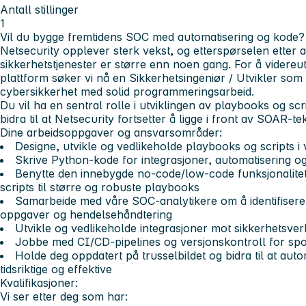
Antall stillinger
1
Vil du bygge fremtidens SOC med automatisering og kode?
Netsecurity opplever sterk vekst, og etterspørselen etter 
sikkerhetstjenester er større enn noen gang. For å videreu
plattform søker vi nå en Sikkerhetsingeniør / Utvikler so
cybersikkerhet med solid programmeringsarbeid.
Du vil ha en sentral rolle i utviklingen av playbooks og sc
bidra til at Netsecurity fortsetter å ligge i front av SOAR-t
Dine arbeidsoppgaver og ansvarsområder:
Designe, utvikle og vedlikeholde playbooks og scripts 
Skrive Python-kode for integrasjoner, automatisering og
Benytte den innebygde no-code/low-code funksjonalite
scripts til større og robuste playbooks
Samarbeide med våre SOC-analytikere om å identifisere 
oppgaver og hendelsehåndtering
Utvikle og vedlikeholde integrasjoner mot sikkerhetsve
Jobbe med CI/CD-pipelines og versjonskontroll for spor
Holde deg oppdatert på trusselbildet og bidra til at aut
tidsriktige og effektive
Kvalifikasjoner:
Vi ser etter deg som har: