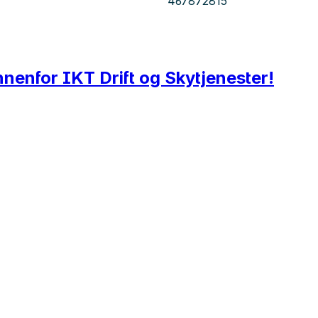
467872815
nnenfor IKT Drift og Skytjenester!