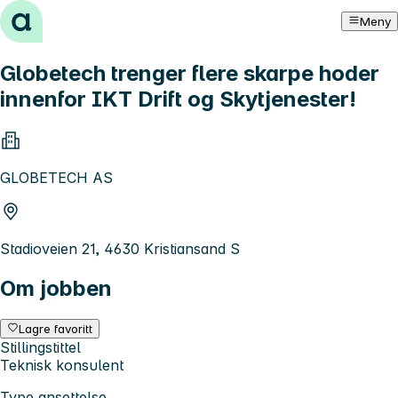
Hopp til innhold
Meny
Globetech trenger flere skarpe hoder
innenfor IKT Drift og Skytjenester!
GLOBETECH AS
Stadioveien 21, 4630 Kristiansand S
Om jobben
Lagre favoritt
Stillingstittel
Teknisk konsulent
Type ansettelse