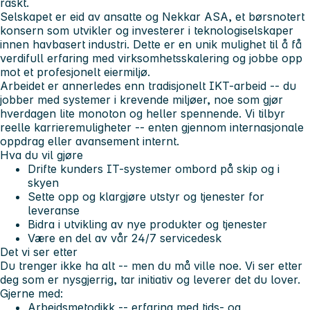
raskt.
Selskapet er eid av ansatte og Nekkar ASA, et børsnotert
konsern som utvikler og investerer i teknologiselskaper
innen havbasert industri. Dette er en unik mulighet til å få
verdifull erfaring med virksomhetsskalering og jobbe opp
mot et profesjonelt eiermiljø.
Arbeidet er annerledes enn tradisjonelt IKT-arbeid -- du
jobber med systemer i krevende miljøer, noe som gjør
hverdagen lite monoton og heller spennende. Vi tilbyr
reelle karrieremuligheter -- enten gjennom internasjonale
oppdrag eller avansement internt.
Hva du vil gjøre
Drifte kunders IT-systemer ombord på skip og i
skyen
Sette opp og klargjøre utstyr og tjenester for
leveranse
Bidra i utvikling av nye produkter og tjenester
Være en del av vår 24/7 servicedesk
Det vi ser etter
Du trenger ikke ha alt -- men du må ville noe. Vi ser etter
deg som er nysgjerrig, tar initiativ og leverer det du lover.
Gjerne med:
Arbeidsmetodikk -- erfaring med tids- og