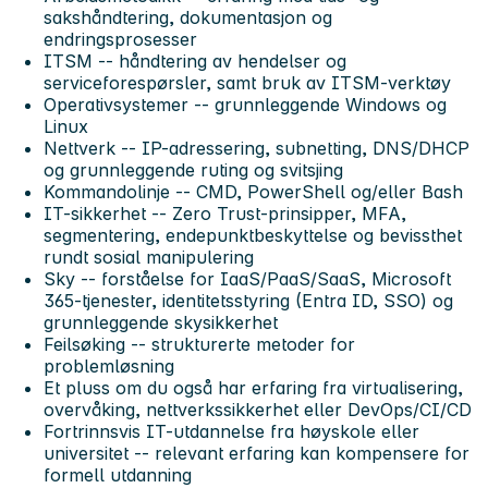
sakshåndtering, dokumentasjon og
endringsprosesser
ITSM -- håndtering av hendelser og
serviceforespørsler, samt bruk av ITSM-verktøy
Operativsystemer -- grunnleggende Windows og
Linux
Nettverk -- IP-adressering, subnetting, DNS/DHCP
og grunnleggende ruting og svitsjing
Kommandolinje -- CMD, PowerShell og/eller Bash
IT-sikkerhet -- Zero Trust-prinsipper, MFA,
segmentering, endepunktbeskyttelse og bevissthet
rundt sosial manipulering
Sky -- forståelse for IaaS/PaaS/SaaS, Microsoft
365-tjenester, identitetsstyring (Entra ID, SSO) og
grunnleggende skysikkerhet
Feilsøking -- strukturerte metoder for
problemløsning
Et pluss om du også har erfaring fra virtualisering,
overvåking, nettverkssikkerhet eller DevOps/CI/CD
Fortrinnsvis IT-utdannelse fra høyskole eller
universitet -- relevant erfaring kan kompensere for
formell utdanning