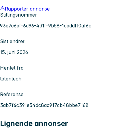
Rapporter annonse
Stillingsnummer
93e7c6af-6d96-4d1f-9b58-1caddff0af6c
Sist endret
15. juni 2026
Hentet fra
talentech
Referanse
3ab7f6c391e54dc8ac917cb48bbe7168
Lignende annonser