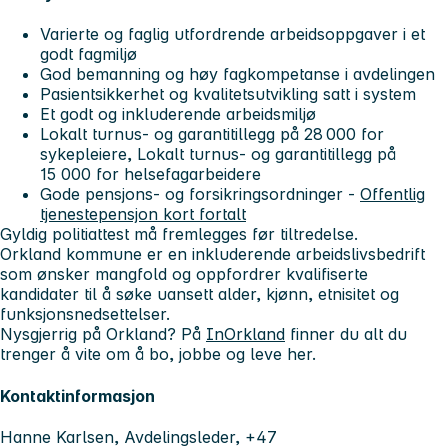
Varierte og faglig utfordrende arbeidsoppgaver i et
godt fagmiljø
God bemanning og høy fagkompetanse i avdelingen
Pasientsikkerhet og kvalitetsutvikling satt i system
Et godt og inkluderende arbeidsmiljø
Lokalt turnus- og garantitillegg på 28 000 for
sykepleiere, Lokalt turnus- og garantitillegg på
15 000 for helsefagarbeidere
Gode pensjons- og forsikringsordninger -
Offentlig
tjenestepensjon kort fortalt
Gyldig politiattest må fremlegges før tiltredelse.
Orkland kommune er en inkluderende arbeidslivsbedrift
som ønsker mangfold og oppfordrer kvalifiserte
kandidater til å søke uansett alder, kjønn, etnisitet og
funksjonsnedsettelser.
Nysgjerrig på Orkland? På
InOrkland
finner du alt du
trenger å vite om å bo, jobbe og leve her.
Kontaktinformasjon
Hanne Karlsen, Avdelingsleder, +47