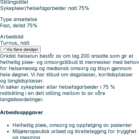
Stillingstittel
Sykepleier/helsefagarbeider natt 75%
Type ansettelse
Fast, deltid 75%
Arbeidstid
Turnus, natt
Vis flere detaljer
Orkdal helsetun består av om lag 200 ansatte som gir et
helhetlig pleie- og omsorgstilbud til mennesker med behov
for helsemessig og medisinsk omsorg og tilsyn gjennom
hele døgnet. Vi har tilbud om dagplasser, korttidsplasser
og langtidsplasser.
Vi søker sykepleier eller helsefagarbeider i 75 %
nattstilling i en delt stilling mellom to av våre
langtidsavdelinger.
Arbeidsoppgaver
Helhetlig pleie, omsorg og oppfølging av pasienter
Miljøterapeutisk arbeid og tilrettelegging for trygghet
og mestring