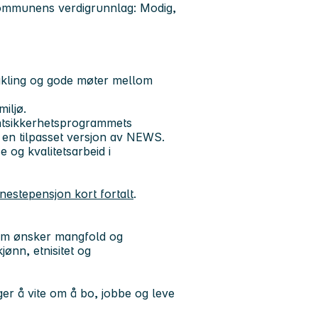
 kommunens verdigrunnlag: Modig,
vikling og gode møter mellom
iljø.
entsikkerhetsprogrammets
g en tilpasset versjon av NEWS.
 og kvalitetsarbeid i
enestepensjon kort fortalt
.
som ønsker mangfold og
jønn, etnisitet og
ger å vite om å bo, jobbe og leve