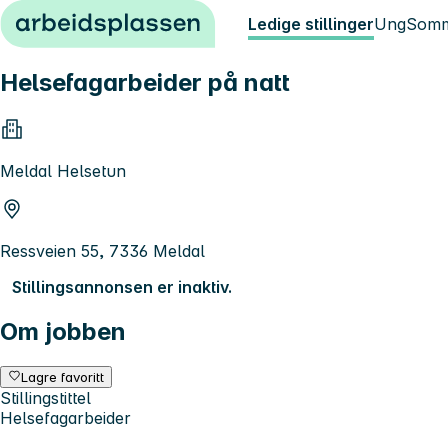
Hopp til innhold
Ledige stillinger
Ung
Somm
Helsefagarbeider på natt
Meldal Helsetun
Ressveien 55, 7336 Meldal
Stillingsannonsen er inaktiv.
Om jobben
Lagre favoritt
Stillingstittel
Helsefagarbeider