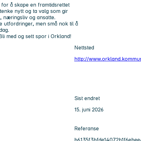
for å skape en framtidsrettet
enke nytt og ta valg som gir
e, næringsliv og ansatte.
e utfordringer, men små nok til å
dag.
? Bli med og sett spor i Orkland!
Nettsted
http://www.orkland.kommu
Sist endret
15. juni 2026
Referanse
b6135f3bfde14072b1f6ebe