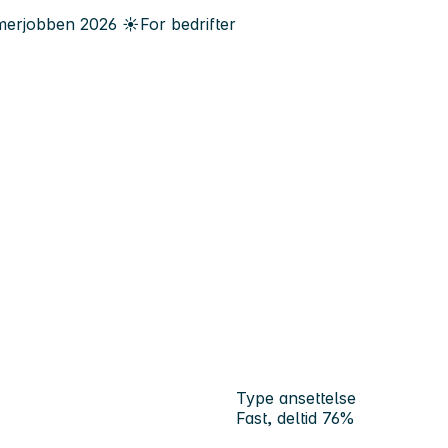
erjobben
2026
☀️
For bedrifter
Type ansettelse
Fast, deltid 76%