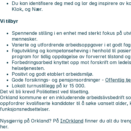
Du kan identifisere deg med og lar deg inspirere av
Klok, og Nær.
Vi tilbyr
Spennende stilling i en enhet med sterkt fokus på ut
mennesker.
Varierte og utfordrende arbeidsoppgaver i et godt fagm
Fagutvikling og kompetanseheving i henhold til pasi
program for tidlig oppdagelse av forverret tilstand o
Forbedringsarbeid knyttet opp mot forskrift om ledelse
helsetjenesten.
Positivt og godt etablert arbeidsmiljø.
Gode forsikrings- og pensjonsordninger -
Offentlig tj
Lokalt turnustillegg på kr 15 000.
Det vil bli krevd Politiattest ved tilsetting.
Orkland kommune er en inkluderende arbeidslivsbedrift 
oppfordrer kvalifiserte kandidater til å søke uansett alder, k
funksjonsnedsettelser.
Nysgjerrig på Orkland? På
InOrkland
finner du alt du tren
her.