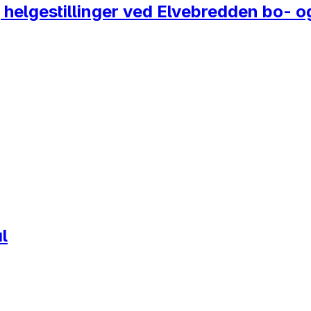
g helgestillinger ved Elvebredden bo- o
l