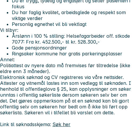
Du er trygg, tydelig og engasjert og setter pasienten i
fokus
Du har faglig kvalitet, arbeidsglede og respekt som
viktige verdier
Personlig egnethet vil bli vektlagt
Vi tilbyr:
Årslønn i 100 % stilling: Helsefagarbeider off. stkode
7077: Fra kr. 452.500,- til kr. 528.300,-
Gode pensjonsordninger
Ringsaker kommune har gratis parkeringsplasser
Annet:
Politiattest av nyere dato må fremvises før tiltredelse (ikke
eldre enn 3 måneder).
Elektronisk søknad og CV registreres via våre nettsider.
Attester og vitnemål lastes inn som vedlegg til søknaden. I
henhold til offentleglova § 25, kan opplysninger om søker
unntas i offentlig søkerliste dersom søkeren selv ber om
det. Det gjøres oppmerksom på at en søknad kan bli gjort
offentlig selv om søkeren har bedt om å ikke bli ført opp
søkerlista. Søkeren vil i tilfellet bli varslet om dette.
Link til søknadsskjema:
Søk her