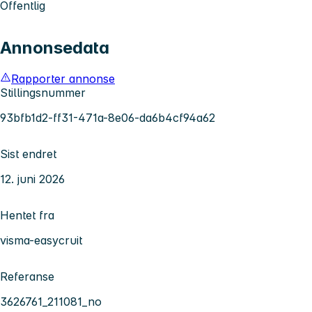
Offentlig
Annonsedata
Rapporter annonse
Stillingsnummer
93bfb1d2-ff31-471a-8e06-da6b4cf94a62
Sist endret
12. juni 2026
Hentet fra
visma-easycruit
Referanse
3626761_211081_no