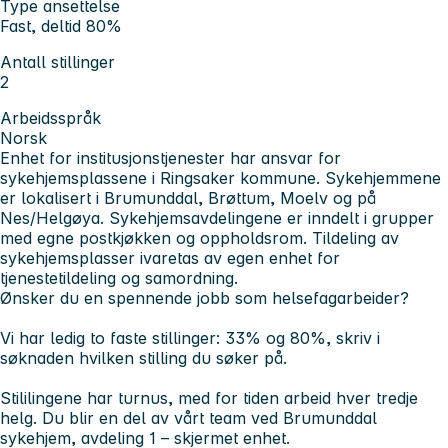
Type ansettelse
Fast, deltid 80%
Antall stillinger
2
Arbeidsspråk
Norsk
Enhet for institusjonstjenester har ansvar for
sykehjemsplassene i Ringsaker kommune. Sykehjemmene
er lokalisert i Brumunddal, Brøttum, Moelv og på
Nes/Helgøya. Sykehjemsavdelingene er inndelt i grupper
med egne postkjøkken og oppholdsrom. Tildeling av
sykehjemsplasser ivaretas av egen enhet for
tjenestetildeling og samordning.
Ønsker du en spennende jobb som helsefagarbeider?
Vi har ledig to faste stillinger: 33% og 80%, skriv i
søknaden hvilken stilling du søker på.
Stililingene har turnus, med for tiden arbeid hver tredje
helg. Du blir en del av vårt team ved Brumunddal
sykehjem, avdeling 1 – skjermet enhet.