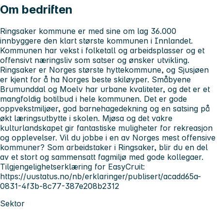
Om bedriften
Ringsaker kommune er med sine om lag 36.000
innbyggere den klart største kommunen i Innlandet.
Kommunen har vekst i folketall og arbeidsplasser og et
offensivt næringsliv som satser og ønsker utvikling.
Ringsaker er Norges største hyttekommune, og Sjusjøen
er kjent for å ha Norges beste skiløyper. Småbyene
Brumunddal og Moelv har urbane kvaliteter, og det er et
mangfoldig botilbud i hele kommunen. Det er gode
oppvekstmiljøer, god barnehagedekning og en satsing på
økt læringsutbytte i skolen. Mjøsa og det vakre
kulturlandskapet gir fantastiske muligheter for rekreasjon
og opplevelser. Vil du jobbe i en av Norges mest offensive
kommuner? Som arbeidstaker i Ringsaker, blir du en del
av et stort og sammensatt fagmiljø med gode kollegaer.
Tilgjengelighetserklæring for EasyCruit:
https://uustatus.no/nb/erklaringer/publisert/acadd65a-
0831-4f3b-8c77-387e208b2312
Sektor