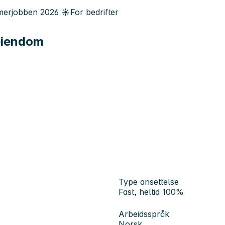
erjobben
2026
☀️
For bedrifter
seiendom
Type ansettelse
Fast, heltid 100%
Arbeidsspråk
Norsk