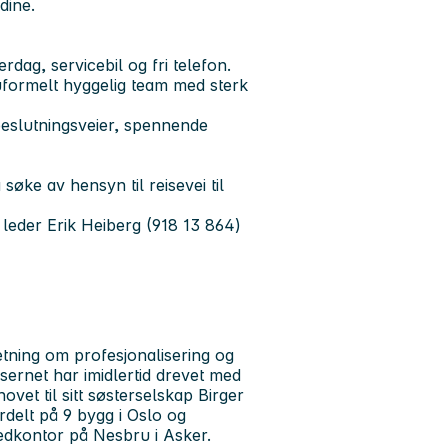
dine.
rdag, servicebil og fri telefon.
 uformelt hyggelig team med sterk
 beslutningsveier, spennende
søke av hensyn til reisevei til
g leder Erik Heiberg (918 13 864)
tning om profesjonalisering og
sernet har imidlertid drevet med
vet til sitt søsterselskap Birger
delt på 9 bygg i Oslo og
edkontor på Nesbru i Asker.