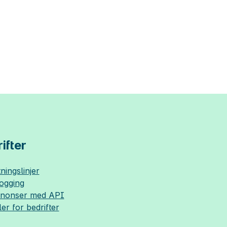
ifter
ningslinjer
logging
nnonser med API
ler for bedrifter