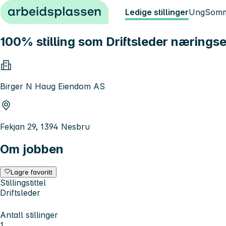
Hopp til innhold
Ledige stillinger
Ung
Somm
100% stilling som Driftsleder næring
Birger N Haug Eiendom AS
Fekjan 29, 1394 Nesbru
Om jobben
Lagre favoritt
Stillingstittel
Driftsleder
Antall stillinger
1