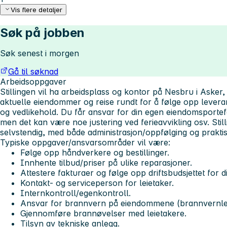
Vis flere detaljer
Søk på jobben
Søk senest i morgen
Gå til søknad
Arbeidsoppgaver
Stillingen vil ha arbeidsplass og kontor på Nesbru i Asker,
aktuelle eiendommer og reise rundt for å følge opp leveran
og vedlikehold. Du får ansvar for din egen eiendomsportef
men det kan være noe justering ved ferieavvikling osv. Stil
selvstendig, med både administrasjon/oppfølging og prakti
Typiske oppgaver/ansvarsområder vil være:
Følge opp håndverkere og bestillinger.
Innhente tilbud/priser på ulike reparasjoner.
Attestere fakturaer og følge opp driftsbudsjettet for
Kontakt- og serviceperson for leietaker.
Internkontroll/egenkontroll.
Ansvar for brannvern på eiendommene (brannvernle
Gjennomføre brannøvelser med leietakere.
Tilsyn av tekniske anlegg.