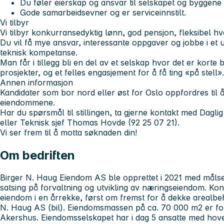
Du føler eierskap og ansvar til selskapet og byggene 
Gode samarbeidsevner og er serviceinnstilt.
Vi tilbyr
Vi tilbyr konkurransedyktig lønn, god pensjon, fleksibel hve
Du vil få mye ansvar, interessante oppgaver og jobbe i et
teknisk kompetanse.
Man får i tillegg bli en del av et selskap hvor det er korte
prosjekter, og et felles engasjement for å få ting «på stell».
Annen informasjon
Kandidater som bor nord eller øst for Oslo oppfordres til å 
eiendommene.
Har du spørsmål til stillingen, ta gjerne kontakt med Dagli
eller Teknisk sjef Thomas Hovde (92 25 07 21).
Vi ser frem til å motta søknaden din!
Om bedriften
Birger N. Haug Eiendom AS ble opprettet i 2021 med målse
satsing på forvaltning og utvikling av næringseiendom. Kon
eiendom i en årrekke, først om fremst for å dekke arealbeho
N. Haug AS (bil). Eiendomsmassen på ca. 70 000 m2 er for
Akershus. Eiendomsselskapet har i dag 5 ansatte med hov