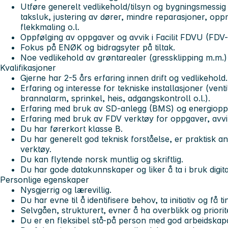
Utføre generelt vedlikehold/tilsyn og bygningsmessig 
taksluk, justering av dører, mindre reparasjoner, opp
flekkmaling o.l.
Oppfølging av oppgaver og avvik i Facilit FDVU (FDV
Fokus på ENØK og bidragsyter på tiltak.
Noe vedlikehold av grøntarealer (gressklipping m.m.)
Kvalifikasjoner
Gjerne har 2-5 års erfaring innen drift og vedlikehold.
Erfaring og interesse for tekniske installasjoner (vent
brannalarm, sprinkel, heis, adgangskontroll o.l.).
Erfaring med bruk av SD-anlegg (BMS) og energiopp
Erfaring med bruk av FDV verktøy for oppgaver, avv
Du har førerkort klasse B.
Du har generelt god teknisk forståelse, er praktisk a
verktøy.
Du kan flytende norsk muntlig og skriftlig.
Du har gode datakunnskaper og liker å ta i bruk digit
Personlige egenskaper
Nysgjerrig og lærevillig.
Du har evne til å identifisere behov, ta initiativ og få ti
Selvgåen, strukturert, evner å ha overblikk og priori
Du er en fleksibel stå-på person med god arbeidskapa