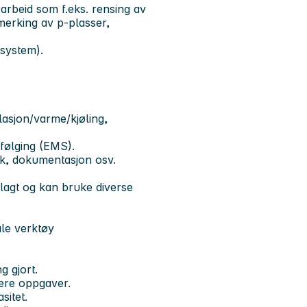
arbeid som f.eks. rensing av
merking av p-plasser,
-system).
ilasjon/varme/kjøling,
følging (EMS).
ik, dokumentasjon osv.
nlagt og kan bruke diverse
ale verktøy
ng gjort.
tere oppgaver.
sitet.