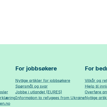
For jobbsøkere
For bedr
Nyttige artikler for jobbsøkere
Vilkår og ret
Spørsmål og svar
Hjelp til inn
sler
Jobbe i utlandet (EURES)
Overføre a
erklæring
Information to refugees from Ukraine
Nyttige artik
sen.no