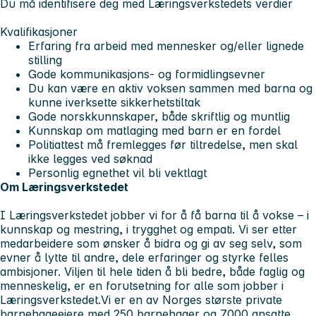
Du må identifisere deg med Læringsverkstedets verdier
Kvalifikasjoner
Erfaring fra arbeid med mennesker og/eller lignede
stilling
Gode kommunikasjons- og formidlingsevner
Du kan være en aktiv voksen sammen med barna og
kunne iverksette sikkerhetstiltak
Gode norskkunnskaper, både skriftlig og muntlig
Kunnskap om matlaging med barn er en fordel
Politiattest må fremlegges før tiltredelse, men skal
ikke legges ved søknad
Personlig egnethet vil bli vektlagt
Om Læringsverkstedet
I Læringsverkstedet jobber vi for å få barna til å vokse – i
kunnskap og mestring, i trygghet og empati. Vi ser etter
medarbeidere som ønsker å bidra og gi av seg selv, som
evner å lytte til andre, dele erfaringer og styrke felles
ambisjoner. Viljen til hele tiden å bli bedre, både faglig og
menneskelig, er en forutsetning for alle som jobber i
Læringsverkstedet.Vi er en av Norges største private
barnehageeiere med 250 barnehager og 7000 ansatte