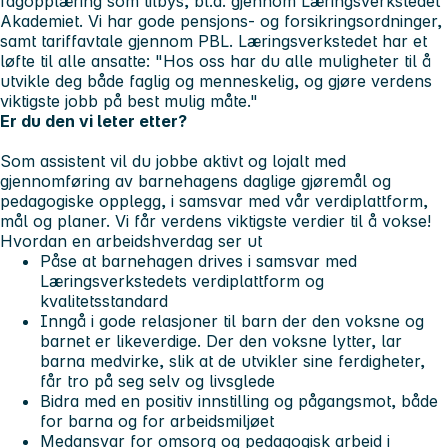
fagopplæring som tilbys, bl.a. gjennom Læringsverkstedet
Akademiet. Vi har gode pensjons- og forsikringsordninger,
samt tariffavtale gjennom PBL. Læringsverkstedet har et
løfte til alle ansatte:
"Hos oss har du alle muligheter til å
utvikle deg både faglig og menneskelig, og gjøre verdens
viktigste jobb på best mulig måte."
Er du den vi leter etter?
Som assistent vil du jobbe aktivt og lojalt med
gjennomføring av barnehagens daglige gjøremål og
pedagogiske opplegg, i samsvar med vår verdiplattform,
mål og planer. Vi får verdens viktigste verdier til å vokse!
Hvordan en arbeidshverdag ser ut
Påse at barnehagen drives i samsvar med
Læringsverkstedets verdiplattform og
kvalitetsstandard
Inngå i gode relasjoner til barn der den voksne og
barnet er likeverdige. Der den voksne lytter, lar
barna medvirke, slik at de utvikler sine ferdigheter,
får tro på seg selv og livsglede
Bidra med en positiv innstilling og pågangsmot, både
for barna og for arbeidsmiljøet
Medansvar for omsorg og pedagogisk arbeid i