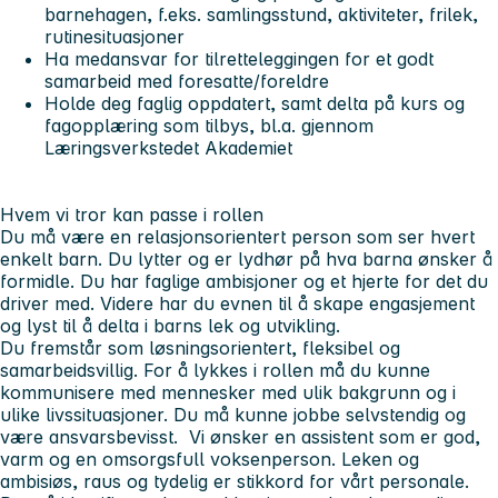
barnehagen, f.eks. samlingsstund, aktiviteter, frilek,
rutinesituasjoner
Ha medansvar for tilretteleggingen for et godt
samarbeid med foresatte/foreldre
Holde deg faglig oppdatert, samt delta på kurs og
fagopplæring som tilbys, bl.a. gjennom
Læringsverkstedet Akademiet
Hvem vi tror kan passe i rollen
Du må være en relasjonsorientert person som ser hvert
enkelt barn. Du lytter og er lydhør på hva barna ønsker å
formidle. Du har faglige ambisjoner og et hjerte for det du
driver med. Videre har du evnen til å skape engasjement
og lyst til å delta i barns lek og utvikling.
Du fremstår som løsningsorientert, fleksibel og
samarbeidsvillig. For å lykkes i rollen må du kunne
kommunisere med mennesker med ulik bakgrunn og i
ulike livssituasjoner. Du må kunne jobbe selvstendig og
være ansvarsbevisst. Vi ønsker en assistent som er god,
varm og en omsorgsfull voksenperson. Leken og
ambisiøs, raus og tydelig er stikkord for vårt personale.