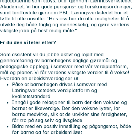
fagopplæring som tilbys, bl.a. gjennom Læringsverkstedet
Akademiet. Vi har gode pensjons- og forsikringsordninger,
samt tariffavtale gjennom PBL. Læringsverkstedet har et
løfte til alle ansatte:
"Hos oss har du alle muligheter til å
utvikle deg både faglig og menneskelig, og gjøre verdens
viktigste jobb på best mulig måte."
Er du den vi leter etter?
Som assistent vil du jobbe aktivt og lojalt med
gjennomføring av barnehagens daglige gjøremål og
pedagogiske opplegg, i samsvar med vår verdiplattform,
mål og planer. Vi får verdens viktigste verdier til å vokse!
Hvordan en arbeidshverdag ser ut
Påse at barnehagen drives i samsvar med
Læringsverkstedets verdiplattform og
kvalitetsstandard
Inngå i gode relasjoner til barn der den voksne og
barnet er likeverdige. Der den voksne lytter, lar
barna medvirke, slik at de utvikler sine ferdigheter,
får tro på seg selv og livsglede
Bidra med en positiv innstilling og pågangsmot, både
for barna og for arbeidsmiljøet