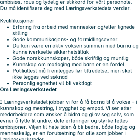
ambisiøs, raus og tydelig er stikkord for vårt personale.
Du må identifisere deg med Læringsverkstedets verdier.
Kvalifikasjoner
Erfaring fra arbeid med mennesker og/eller lignede
stilling
Gode kommunikasjons- og formidlingsevner
Du kan være en aktiv voksen sammen med barna og
kunne iverksette sikkerhetstiltak
Gode norskkunnskaper, både skriftlig og muntlig
Kunnskap om matlaging med barn er en fordel
Politiattest må fremlegges før tiltredelse, men skal
ikke legges ved søknad
Personlig egnethet vil bli vektlagt
Om Læringsverkstedet
I Læringsverkstedet jobber vi for å få barna til å vokse – i
kunnskap og mestring, i trygghet og empati. Vi ser etter
medarbeidere som ønsker å bidra og gi av seg selv, som
evner å lytte til andre, dele erfaringer og styrke felles
ambisjoner. Viljen til hele tiden å bli bedre, både faglig og
menneskelig, er en forutsetning for alle som jobber i
Læringsverkstedet.