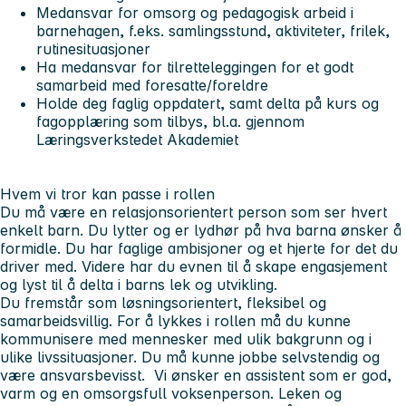
Medansvar for omsorg og pedagogisk arbeid i
barnehagen, f.eks. samlingsstund, aktiviteter, frilek,
rutinesituasjoner
Ha medansvar for tilretteleggingen for et godt
samarbeid med foresatte/foreldre
Holde deg faglig oppdatert, samt delta på kurs og
fagopplæring som tilbys, bl.a. gjennom
Læringsverkstedet Akademiet
Hvem vi tror kan passe i rollen
Du må være en relasjonsorientert person som ser hvert
enkelt barn. Du lytter og er lydhør på hva barna ønsker å
formidle. Du har faglige ambisjoner og et hjerte for det du
driver med. Videre har du evnen til å skape engasjement
og lyst til å delta i barns lek og utvikling.
Du fremstår som løsningsorientert, fleksibel og
samarbeidsvillig. For å lykkes i rollen må du kunne
kommunisere med mennesker med ulik bakgrunn og i
ulike livssituasjoner. Du må kunne jobbe selvstendig og
være ansvarsbevisst. Vi ønsker en assistent som er god,
varm og en omsorgsfull voksenperson. Leken og