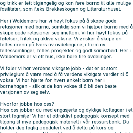
og trikk er lett tilgjengelig og kan føre barna til alle mulige
fasiliteter, som f.eks Brekkeskogen og Litteraturhuset.
Her i Waldemars har vi høyt fokus på å skape gode
relasjoner med barna, samtidig som vi hjelper barna med å
skape gode relasjoner seg imellom. Vi har høyt fokus på
følelser, frilek og aktive voksne. Vi ønsker å skape en
felles arena på tvers av avdelingene, i form av
fellessamlinger, felles prosjekter og godt samarbeid. Her i
Waldemars er vi ett hus, ikke bare fire avdelinger.
Vi føler vi har verdens viktigste jobb - det er et stort
privilegium å være med å få verdens viktigste verdier til å
vokse. Vi har hjerte for hvert enkelt barn her i
barnehagen - slik at de kan vokse til å bli den beste
versjonen av seg selv.
Hvorfor jobbe hos oss?
Hos oss jobber du med engasjerte og dyktige kollegaer i et
stort fagmiljø! Vi har et attraktivt pedagogisk konsept med
tilgang til mye pedagogisk materiell i vår ressursbank. Du
holder deg faglig oppdatert ved å delta på kurs og