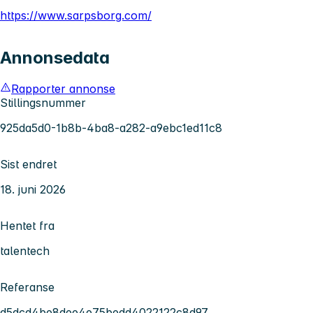
https://www.sarpsborg.com/
Annonsedata
Rapporter annonse
Stillingsnummer
925da5d0-1b8b-4ba8-a282-a9ebc1ed11c8
Sist endret
18. juni 2026
Hentet fra
talentech
Referanse
d5dcd4be8dee4e75bedd4022122c8d97