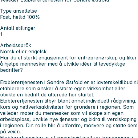
Type ansettelse
Fast, heltid 100%
Antall stillinger
1
Arbeidsspråk
Norsk eller engelsk
Har du et sterkt engasjement for entreprenørskap og liker
å hjelpe mennesker med å utvikle idéer til levedyktige
bedrifter?
Etablerertjenesten i Søndre Østfold er et lavterskeltilbud til
etablerere som ønsker å starte egen virksomhet eller
utvikle en bedrift de allerede har startet.
Etablerertjenesten tilbyr blant annet individuell rådgivning,
kurs og nettverksaktiviteter for gründere i regionen. Som
veileder møter du mennesker som vil skape sin egen
arbeidsplass, utvikle nye tjenester og bidra til verdiskaping
i regionen. Din rolle blir å utfordre, motivere og støtte dem
på veien.
Etablerertjenesten er et samarbeid mellom kommunene i